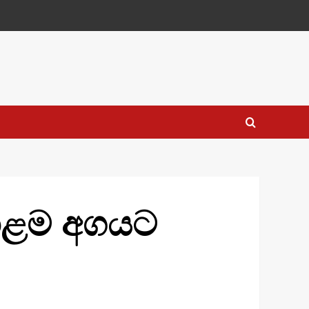
ඉහළම අගයට