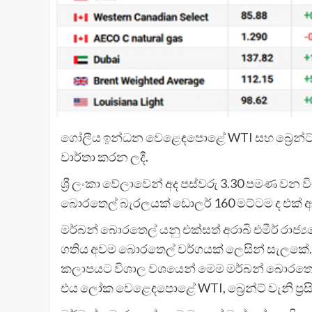
ගෝලීය ඉන්ධන වෙළෙඳපොළේ WTI සහ බ්‍රෙන්ට්
වාර්තා කරන ලදී.
ශ්‍රී ලංකා වේලාවෙන් අද පස්වරු 3.30 පමණ වන 
බොරතෙල් බැරලයක් ඩොලර් 160 මට්ටම ද එක් අ
මර්බන් බොරතෙල් යනු එක්සත් අරාබි එමීර් රාජ්‍ය
ගතිය අවම බොරතෙල් වර්ගයක් ලෙසින් සැලකේ. එය
කලාපයට විශාල වශයෙන් මෙම මර්බන් බොරතෙල් 
එය ලෝක වෙළෙඳපොළේ WTI, බ්‍රෙන්ට් වැනි ප්‍ර