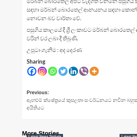
මර්බන් බොරතෙල් අපට වැදගත් වන්නේ පසුගිය ක
සඳහා මර්බන් බොරතෙල් ආනයනය සඳහා කොන්ත්‍රාත
නොවන බව වාර්තා වේ.
පසුගිය කාලයේ දී ශ්‍රී ලංකාවට මර්බන් බොරතෙල් ආ
වරින් වර ලබා දී තිබුණි.
උපුටා ගැනීම : අද දෙරණ
Sharing
Post
Previous:
ඇඟළුම් ක්ෂේත්‍රයේ කුසලතා සංවර්ධනයට නවීන බහුක
navigation
අයිතියට
More Stories
Latest News Sinhala
Latest Ne