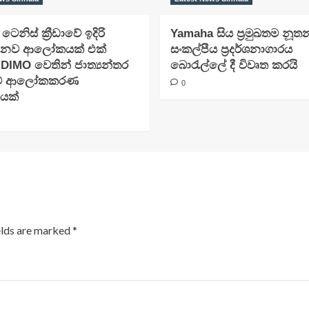
ා ටෙනිස් ක්‍රීඩාවේ ඉදිරි
Yamaha සිය ප්‍රමුඛතම නූත
නව ආලෝකයක් එක්
සංකල්පීය ප්‍රදර්ශනාගාරය
 DIMO වෙතින් ජාත්‍යන්තර
බොරැල්ලේ දී විවෘත කරයි
මේ ආලෝකකරණ
0
ියක්
elds are marked
*