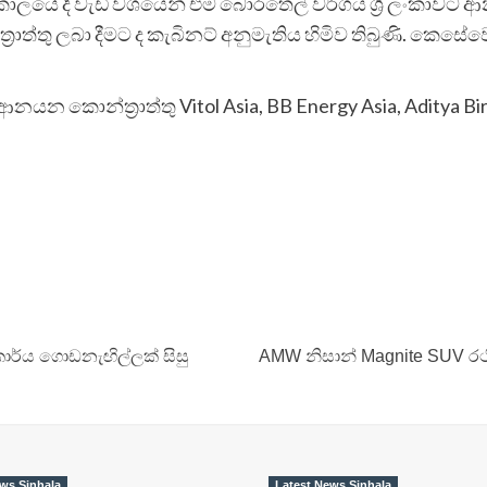
ාලයේ දී වැඩි වශයෙන් එම බොරතෙල් වර්ගය ශ්‍රී ලංකාවට ආ
්තු ලබා දීමට ද කැබිනට් අනුමැතිය හිමිව තිබුණි. කෙසේවෙත
නයන කොන්ත්‍රාත්තු Vitol Asia, BB Energy Asia, Aditya Bir
ාර්ය ගොඩනැඟිල්ලක් සිසු
AMW නිසාන් Magnite SUV රථ
ws Sinhala
Latest News Sinhala