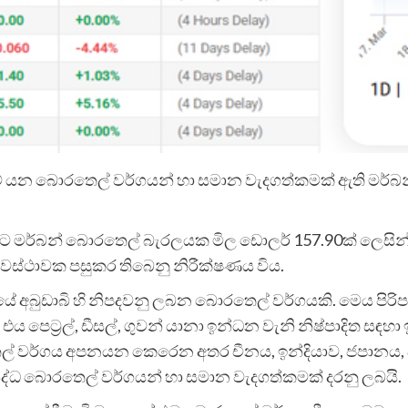
 යන බොරතෙල් වර්ගයන් හා සමාන වැදගත්කමක් ඇති මර්බන්
විට මර්බන් බොරතෙල් බැරලයක මිල ඩොලර් 157.90ක් ලෙසින් වා
වස්ථාවක පසුකර තිබෙනු නිරීක්ෂණය විය.
යේ අබුඩාබි හි නිපදවනු ලබන බොරතෙල් වර්ගයකි. මෙය පිරිපහදු
 පෙට්‍රල්, ඩීසල්, ගුවන් යානා ඉන්ධන වැනි නිෂ්පාදිත සඳහ
වර්ගය අපනයන කෙරෙන අතර චීනය, ඉන්දියාව, ජපානය, දකුණ
සිද්ධ බොරතෙල් වර්ගයන් හා සමාන වැදගත්කමක් දරනු ලබයි.