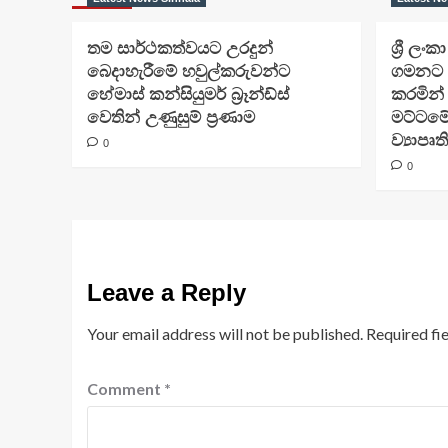
තම සාර්ථකත්වයට උරදුන්
ශ්‍රී ලංක
බෙදාහැරීමේ හවුල්කරුවන්ට
ගමනට 
හේමාස් කන්සියුමර් බ්‍රෑන්ඩ්ස්
කරමින්
වෙතින් උණුසුම් ප්‍රණාම
මට්ට
ව්‍යාපෘත
0
0
Leave a Reply
Your email address will not be published.
Required fi
Comment
*