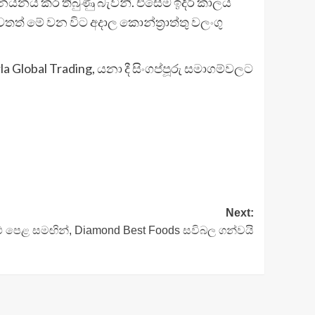
නයනය කර තිබුණු බැවිනි. එසේම ඉදිරි කාලය
ත් මේ වන විට අදාල කොන්ත්‍රාත්තු වලංගු
la Global Trading, යනා දී සිංගප්පූරු සමාගම්වලට
Next:
 පෙළ සමඟින්, Diamond Best Foods සවිබල ගන්වයි