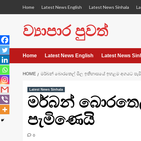
Skip
Home
Latest News English
Latest News Sinhala
La
to
content
ව්‍යාපාර පුවත්
Home
Latest News English
Latest News Sin
HOME
මර්බන් බොරතෙල් මිල ඉතිහාසයේ ඉහළම අගයට පැම
Latest News Sinhala
මර්බන් බොරතෙ
පැමිණෙයි
0