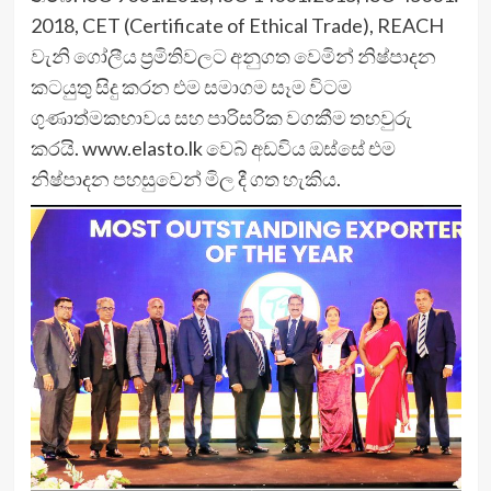
2018, CET (Certificate of Ethical Trade), REACH
වැනි ගෝලීය ප්‍රමිතිවලට අනුගත වෙමින් නිෂ්පාදන
කටයුතු සිදු කරන එම සමාගම සෑම විටම
ගුණාත්මකභාවය සහ පාරිසරික වගකීම තහවුරු
කරයි. www.elasto.lk වෙබ් අඩවිය ඔස්සේ එම
නිෂ්පාදන පහසුවෙන් මිල දී ගත හැකිය.