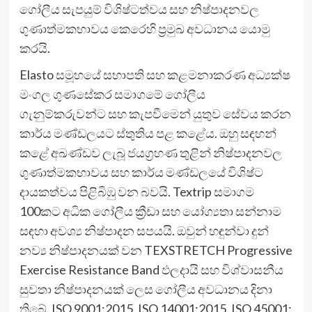
ගෝලීය සැපයුම් විශිෂ්ටත්වය සහ නිෂ්පාදනවල
ගුණාත්මකභාවය කෙරෙහි ප්‍රමුඛ අවධානය යොමු
කරයි.
Elasto සමූහයේ සභාපති සහ කළමනාකරණ අධ්‍යක්ෂ
මංගල ගුණසේකර සමාගමේ ගෝලීය
ගැනුම්කරුවන්ට සහ කැපවීමෙන් යුතුව සේවය කරන
කාර්ය මණ්ඩලයට ස්තුතිය පළ කළේය. ඔහු සඳහන්
කළේ අඛණ්ඩව ලැබූ ජයග්‍රහණ තුළින් නිෂ්පාදනවල
ගුණාත්මකභාවය සහ කාර්ය මණ්ඩලයේ විශිෂ්ට
දායකත්වය පිළිබිඹු වන බවයි. Textrip සමාගම
100කට අධික ගෝලීය ක්‍රීඩා සහ යෝග්‍යතා සන්නාම
සඳහා අවශ්‍ය නිෂ්පාදන සපයයි. ඔවුන් හඳුන්වා දුන්
නව්‍ය නිෂ්පාදනයක් වන TEXSTRETCH Progressive
Exercise Resistance Band ඵලදායි සහ විශ්වාසනීය
සුවතා නිෂ්පාදනයක් ලෙස ගෝලීය අවධානය දිනා
තිබේ. ISO 9001:2015, ISO 14001:2015, ISO 45001: