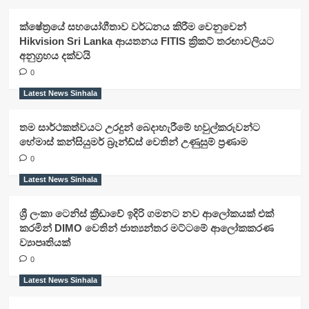
ක්ෂේත්‍රයේ සහයෝගීතාව වර්ධනය කිරීම වෙනුවෙන්
Hikvision Sri Lanka ආයතනය FITIS ක්‍රිකට් තරඟාවලියට
අනුග්‍රහය දක්වයි
0
Latest News Sinhala
තම සාර්ථකත්වයට උරදුන් බෙදාහැරීමේ හවුල්කරුවන්ට
හේමාස් කන්සියුමර් බ්‍රෑන්ඩ්ස් වෙතින් උණුසුම් ප්‍රණාම
0
Latest News Sinhala
ශ්‍රී ලංකා ටෙනිස් ක්‍රීඩාවේ ඉදිරි ගමනට නව ආලෝකයක් එක්
කරමින් DIMO වෙතින් ජාත්‍යන්තර මට්ටමේ ආලෝකකරණ
ව්‍යාපෘතියක්
0
Latest News Sinhala