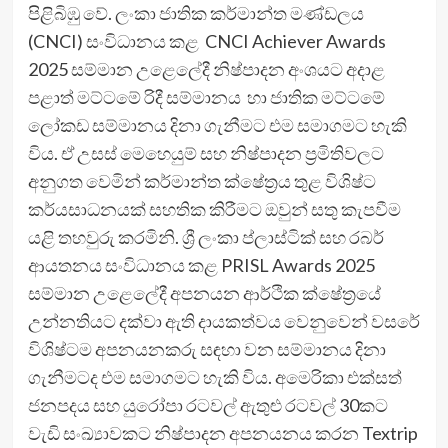
පිළිබිඹු වේ. ලංකා ජාතික කර්මාන්ත මණ්ඩලය
(CNCI) සංවිධානය කළ CNCI Achiever Awards
2025 සම්මාන උළෙලේදී නිෂ්පාදන අංශයට අදාළ
පළාත් මට්ටමේ රිදී සම්මානය හා ජාතික මට්ටමේ
ලෝකඩ සම්මානය දිනා ගැනීමට එම සමාගමට හැකි
විය. ඒ උසස් මෙහෙයුම් සහ නිෂ්පාදන ප්‍රමිතිවලට
අනුගත වෙමින් කර්මාන්ත ක්ෂේත්‍රය තුළ විශිෂ්ට
කර්යසාධනයක් සහතික කිරීමට ඔවුන් සතු කැපවීම
යළි තහවුරු කරමිනි. ශ්‍රී ලංකා ප්ලාස්ටික් සහ රබර්
ආයතනය සංවිධානය කළ PRISL Awards 2025
සම්මාන උළෙලේදී අපනයන ආර්ථික ක්ෂේත්‍රයේ
උන්නතියට දක්වා ඇති දායකත්වය වෙනුවෙන් වසරේ
විශිෂ්ටම අපනයනකරු සඳහා වන සම්මානය දිනා
ගැනීමටද එම සමාගමට හැකි විය. අමෙරිකා එක්සත්
ජනපදය සහ යුරෝපා රටවල් ඇතුළු රටවල් 30කට
වැඩි සංඛ්‍යාවකට නිෂ්පාදන අපනයනය කරන Textrip