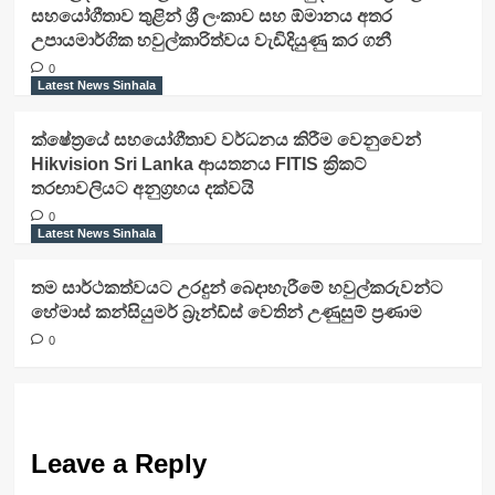
සහයෝගීතාව තුළින් ශ්‍රී ලංකාව සහ ඕමානය අතර
උපායමාර්ගික හවුල්කාරිත්වය වැඩිදියුණු කර ගනී
0
Latest News Sinhala
ක්ෂේත්‍රයේ සහයෝගීතාව වර්ධනය කිරීම වෙනුවෙන්
Hikvision Sri Lanka ආයතනය FITIS ක්‍රිකට්
තරඟාවලියට අනුග්‍රහය දක්වයි
0
Latest News Sinhala
තම සාර්ථකත්වයට උරදුන් බෙදාහැරීමේ හවුල්කරුවන්ට
හේමාස් කන්සියුමර් බ්‍රෑන්ඩ්ස් වෙතින් උණුසුම් ප්‍රණාම
0
Leave a Reply