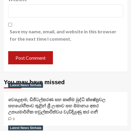
Save my name, email, and website in this browser
for the next time I comment.
You may have missed
Latest News Sinhala
වෙළෙඳාම, ඩිජිටල්කරණ සහ කෘතිම බුද්ධි ක්ෂේත්‍රවල
සහයෝගීතාව තුළින් ශ්‍රී ලංකාව සහ ඕමානය අතර
උපායමාර්ගික හවුල්කාරිත්වය වැඩිදියුණු කර ගනී
0
Latest News Sinhala