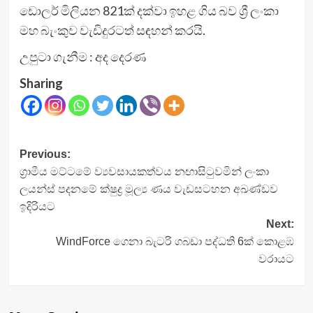
ඩොලර් මිලියන 821ක් දක්වා ඉහළ ගිය බව ශ්‍රී ලංකා
මහ බැංකුව වැඩිදුරටත් සඳහන් කරයි.
උපුටා ගැනීම : අද දෙරණ
Sharing
Post
Previous:
ග්‍රාමීය මට්ටමේ ව්‍යවසායකත්වය නඟාසිටුවමින් ලංකා
navigation
ලයන්ස් පදනමේ ක්ෂුද්‍ර මූල්‍ය ණය වැඩසටහන අඛණ්ඩව
ඉදිරියට
Next:
WindForce ගෙනා බැටරි ගබඩා පද්ධති 6ක් කොළඹ
වරායට