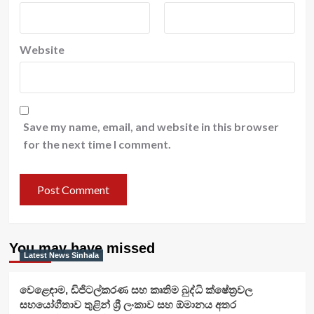
Website
Save my name, email, and website in this browser
for the next time I comment.
You may have missed
Latest News Sinhala
වෙළෙඳාම, ඩිජිටල්කරණ සහ කෘතිම බුද්ධි ක්ෂේත්‍රවල
සහයෝගීතාව තුළින් ශ්‍රී ලංකාව සහ ඕමානය අතර