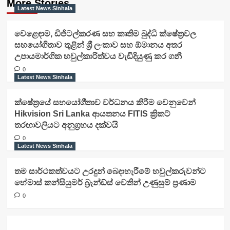
More Stories
Latest News Sinhala
වෙළෙඳාම, ඩිජිටල්කරණ සහ කෘතිම බුද්ධි ක්ෂේත්‍රවල
සහයෝගීතාව තුළින් ශ්‍රී ලංකාව සහ ඕමානය අතර
උපායමාර්ගික හවුල්කාරිත්වය වැඩිදියුණු කර ගනී
0
Latest News Sinhala
ක්ෂේත්‍රයේ සහයෝගීතාව වර්ධනය කිරීම වෙනුවෙන්
Hikvision Sri Lanka ආයතනය FITIS ක්‍රිකට්
තරඟාවලියට අනුග්‍රහය දක්වයි
0
Latest News Sinhala
තම සාර්ථකත්වයට උරදුන් බෙදාහැරීමේ හවුල්කරුවන්ට
හේමාස් කන්සියුමර් බ්‍රෑන්ඩ්ස් වෙතින් උණුසුම් ප්‍රණාම
0