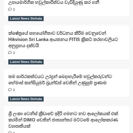
උපායමාර්ගික හවුල්කාරිත්වය වැඩිදියුණු කර ගනී
0
Latest News Sinhala
ක්ෂේත්‍රයේ සහයෝගීතාව වර්ධනය කිරීම වෙනුවෙන්
Hikvision Sri Lanka ආයතනය FITIS ක්‍රිකට් තරඟාවලියට
අනුග්‍රහය දක්වයි
0
Latest News Sinhala
තම සාර්ථකත්වයට උරදුන් බෙදාහැරීමේ හවුල්කරුවන්ට
හේමාස් කන්සියුමර් බ්‍රෑන්ඩ්ස් වෙතින් උණුසුම් ප්‍රණාම
0
Latest News Sinhala
ශ්‍රී ලංකා ටෙනිස් ක්‍රීඩාවේ ඉදිරි ගමනට නව ආලෝකයක් එක්
කරමින් DIMO වෙතින් ජාත්‍යන්තර මට්ටමේ ආලෝකකරණ
ව්‍යාපෘතියක්