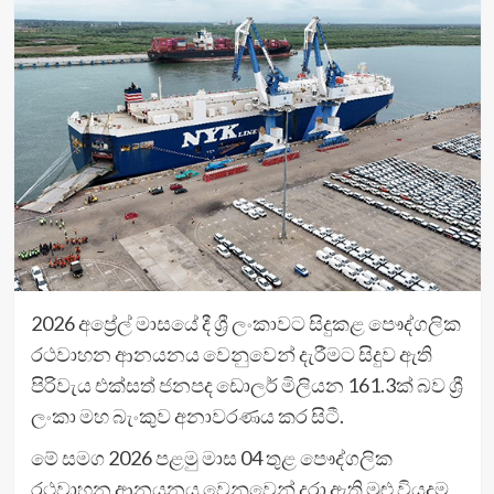
2026 අප්‍රේල් මාසයේ දී ශ්‍රී ලංකාවට සිදුකළ පෞද්ගලික
රථවාහන ආනයනය වෙනුවෙන් දැරීමට සිදුව ඇති
පිරිවැය එක්සත් ජනපද ඩොලර් මිලියන 161.3ක් බව ශ්‍රී
ලංකා මහ බැංකුව අනාවරණය කර සිටී.
මේ සමග 2026 පළමු මාස 04 තුළ පෞද්ගලික
රථවාහන ආනයනය වෙනුවෙන් දරා ඇති මුළු වියදම