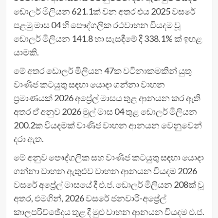
ඩොලර් මිලියන 621.1ක් වන අතර එය 2025 වසරේ
පළමු මාස 04 හි පෞද්ගලික රථවාහන වියදම වූ
ඩොලර් මිලියන 141.8 හා සැසඳීමේ දී 338.1% ක් ඉහළ
යාමකි.
මේ අතර ඩොලර් මිලියන 47ක වටිනාකමකින් යුතු
වාණිජ කටයුතු සඳහා යොදා ගන්නා වාහන
ප්‍රමාණයක් 2026 අප්‍රේල් මාසය තුළ ආනයන කර ඇති
අතර ඒ අනුව 2026 මුල් මාස 04 තුළ ඩොලර් මිලියන
200.2ක වියදමක් වාණිජ වාහන ආනයන වෙනුවෙන්
දරා ඇත.
මේ අනුව පෞද්ගලික සහ වාණිජ කටයුතු සඳහා යොදා
ගන්නා වාහන ඇතුළුව වාහන ආනයන වියදම 2026
වසරේ අප්‍රේල් මාසයේ දී එ.ජ. ඩොලර් මිලියන 208ක් වූ
අතර, එමගින්, 2026 වසරේ ජනවාරි-අප්‍රේල්
කාලපරිච්ඡේදය තුළ දී මුළු වාහන ආනයන වියදම එ.ජ.