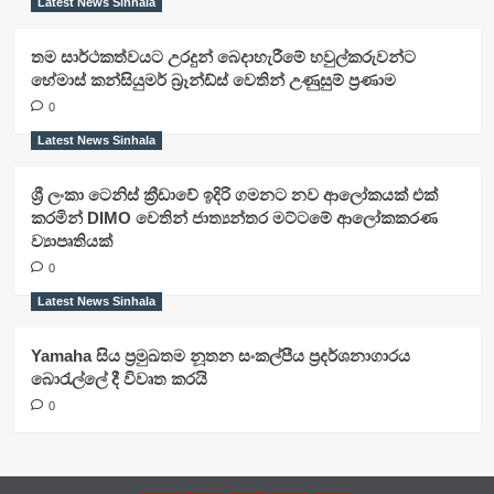
Latest News Sinhala
තම සාර්ථකත්වයට උරදුන් බෙදාහැරීමේ හවුල්කරුවන්ට
හේමාස් කන්සියුමර් බ්‍රෑන්ඩ්ස් වෙතින් උණුසුම් ප්‍රණාම
0
Latest News Sinhala
ශ්‍රී ලංකා ටෙනිස් ක්‍රීඩාවේ ඉදිරි ගමනට නව ආලෝකයක් එක්
කරමින් DIMO වෙතින් ජාත්‍යන්තර මට්ටමේ ආලෝකකරණ
ව්‍යාපෘතියක්
0
Latest News Sinhala
Yamaha සිය ප්‍රමුඛතම නූතන සංකල්පීය ප්‍රදර්ශනාගාරය
බොරැල්ලේ දී විවෘත කරයි
0