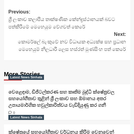
Post
Previous:
ශ්‍රී ලංකාව කලාපීය තාක්ෂණික කේන්ද්‍රස්ථානයක් බවට
navigation
පත්කිරීමේ මෙහෙයුම වේගවත් කෙරේ
Next:
කොමර්ෂල් බැංකුවේ නව විධායක අධ්‍යක්ෂ සහ ප්‍රධාන
මෙහෙයුම් නිලධාරී ලෙස හස්රත් මුණසිංහ පත් කෙරේ
More Stories
Latest News Sinhala
වෙළෙඳාම, ඩිජිටල්කරණ සහ කෘතිම බුද්ධි ක්ෂේත්‍රවල
සහයෝගීතාව තුළින් ශ්‍රී ලංකාව සහ ඕමානය අතර
උපායමාර්ගික හවුල්කාරිත්වය වැඩිදියුණු කර ගනී
0
Latest News Sinhala
ක්ෂේත්‍රයේ සහයෝගීතාව වර්ධනය කිරීම වෙනුවෙන්