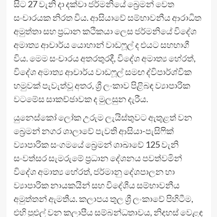
සිට 27 වැනි දා දක්වා ජර්මනියේ බ්‍රෙමන් වෙත
සංචාරයක නිරත විය. ආසියාවේ සම්භාවනීය ආරාධිත
අමුත්තා සහ ප්‍රධාන කථිකයා ලෙස ජර්මනියේ විදේශ
අමාත්‍ය ආචාර්ය යොහාන් වාඩෆූල් ද එයට සහභාගී
විය. මෙම සංචාරය අතරතුරදී, විදේශ අමාත්‍ය හේරත්,
විදේශ අමාත්‍ය ආචාර්ය වාඩෆූල් සමඟ ද්විපාර්ශ්වික
හමුවක් පැවැත්වූ අතර, ශ්‍රී ලංකාව පිළිබඳ ව්‍යාපාරික
වටමේස සාකච්ඡාවක ද මුලසුන දැරීය.
යුනෙස්කෝ ලෝක උරුම ලැයිස්තුවට ඇතුළත් වන
බ්‍රෙමන් නගර ශාලාවේ පැවති ආසියා-පැසිෆික්
ව්‍යාපාරික සංගමයේ බ්‍රෙමන් ශාඛාවේ 125 වැනි
සංවත්සර සැමරුමේ ප්‍රධාන දේශනය පවත්වමින්
විදේශ අමාත්‍ය හේරත්, ජර්මානු දේශපාලන හා
ව්‍යාපාරික නායකයින් සහ විදේශීය සම්භාවනීය
අමුත්තන් ඇමතීය. කලාපය තුල ශ්‍රී ලංකාවේ පිහිටීම,
එහි පුළුල් වන කලාපීය සම්බන්ධතාවය, නිදහස් වෙළඳ