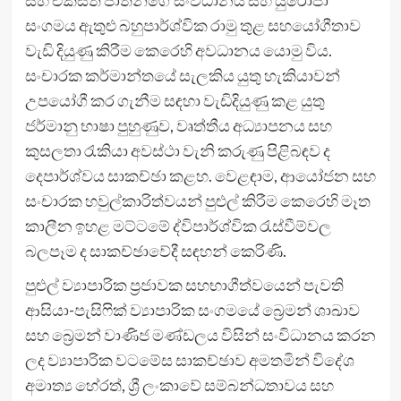
සංගමය ඇතුළු බහුපාර්ශ්වික රාමු තුළ සහයෝගීතාව
වැඩි දියුණු කිරීම කෙරෙහි අවධානය යොමු විය.
සංචාරක කර්මාන්තයේ සැලකිය යුතු හැකියාවන්
උපයෝගී කර ගැනීම සඳහා වැඩිදියුණු කළ යුතු
ජර්මානු භාෂා පුහුණුව, වෘත්තීය අධ්‍යාපනය සහ
කුසලතා රැකියා අවස්ථා වැනි කරුණු පිළිබඳව ද
දෙපාර්ශ්වය සාකච්ඡා කළහ. වෙළඳාම, ආයෝජන සහ
සංචාරක හවුල්කාරිත්වයන් පුළුල් කිරීම කෙරෙහි මෑත
කාලීන ඉහළ මට්ටමේ ද්විපාර්ශ්වික රැස්වීම්වල
බලපෑම ද සාකච්ඡාවේදී සඳහන් කෙරිණි.
පුළුල් ව්‍යාපාරික ප්‍රජාවක සහභාගීත්වයෙන් පැවති
ආසියා-පැසිෆික් ව්‍යාපාරික සංගමයේ බ්‍රෙමන් ශාඛාව
සහ බ්‍රෙමන් වාණිජ මණ්ඩලය විසින් සංවිධානය කරන
ලද ව්‍යාපාරික වටමේස සාකච්ඡාව අමතමින් විදේශ
අමාත්‍ය හේරත්, ශ්‍රී ලංකාවේ සම්බන්ධතාවය සහ