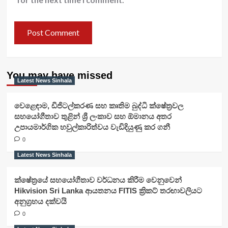
You may have missed
Latest News Sinhala
වෙළෙඳාම, ඩිජිටල්කරණ සහ කෘතිම බුද්ධි ක්ෂේත්‍රවල
සහයෝගීතාව තුළින් ශ්‍රී ලංකාව සහ ඕමානය අතර
උපායමාර්ගික හවුල්කාරිත්වය වැඩිදියුණු කර ගනී
0
Latest News Sinhala
ක්ෂේත්‍රයේ සහයෝගීතාව වර්ධනය කිරීම වෙනුවෙන්
Hikvision Sri Lanka ආයතනය FITIS ක්‍රිකට් තරඟාවලියට
අනුග්‍රහය දක්වයි
0