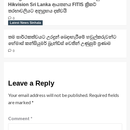
Hikvision Sri Lanka ආයතනය FITIS ක්‍රිකට්
තරඟාවලියට අනුග්‍රහය දක්වයි
0
Latest News Sinhala
තම සාර්ථකත්වයට උරදුන් බෙදාහැරීමේ හවුල්කරුවන්ට
හේමාස් කන්සියුමර් බ්‍රෑන්ඩ්ස් වෙතින් උණුසුම් ප්‍රණාම
0
Leave a Reply
Your email address will not be published.
Required fields
are marked
*
Comment
*