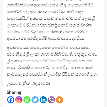
ශක්තිමත් විශේෂඥතාවයක් ඇති අංශ කෙරෙහි එම
සාකච්ඡාවල අවධානය යොමු විය. vජර්මානු
සංචාරකයින් අතර සංචාරක ගමනාන්තයක් ලෙස ශ්‍රී
ලංකාවේ වර්ධනය වන ජනප්‍රියතාව සහ සංචාරක
ක්ෂේත්‍රයේ වැඩිදුර සහයෝගීතාව සඳහා පවතින
අවස්ථා කෙරෙහිද එහිදී අවධානය යොමු විය.
අමාත්‍යවරයා සමඟ, මෙම බ්‍රෙමන් සංචාරය සඳහා,
ජර්මනියේ ශ්‍රී ලංකා තානාපතිනී වරුණි මුතුකුමාරණ,
ශ්‍රී ලංකා අපනයන සංවර්ධන මණ්ඩලයේ සභාපති
මංගල විජේසිංහ සහ බර්ලිනයේ ශ්‍රී ලංකා තානාපති
කාර්යාලයේ ජ්‍යෙෂ්ඨ නිලධාරීහු පිරිසක් සහභාගී වූහ.
උපුටා ගැනීම : අද දෙරණ
Sharing