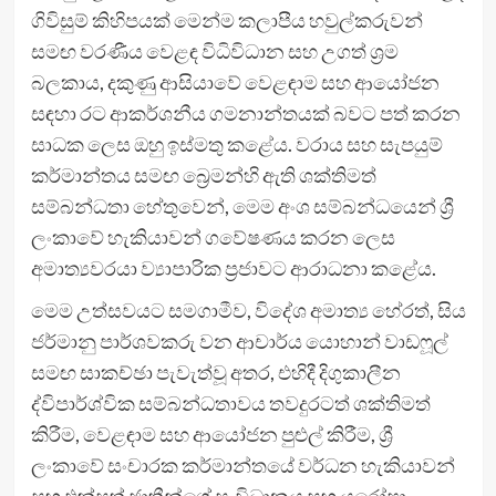
ගිවිසුම් කිහිපයක් මෙන්ම කලාපීය හවුල්කරුවන්
සමඟ වරණීය වෙළඳ විධිවිධාන සහ උගත් ශ්‍රම
බලකාය, දකුණු ආසියාවේ වෙළඳාම සහ ආයෝජන
සඳහා රට ආකර්ශනීය ගමනාන්තයක් බවට පත් කරන
සාධක ලෙස ඔහු ඉස්මතු කළේය. වරාය සහ සැපයුම්
කර්මාන්තය සමඟ බ්‍රෙමන්හි ඇති ශක්තිමත්
සම්බන්ධතා හේතුවෙන්, මෙම අංශ සම්බන්ධයෙන් ශ්‍රී
ලංකාවේ හැකියාවන් ගවේෂණය කරන ලෙස
අමාත්‍යවරයා ව්‍යාපාරික ප්‍රජාවට ආරාධනා කළේය.
මෙම උත්සවයට සමගාමීව, විදේශ අමාත්‍ය හේරත්, සිය
ජර්මානු පාර්ශවකරු වන ආචාර්ය යොහාන් වාඩෆූල්
සමඟ සාකච්ඡා පැවැත්වූ අතර, එහිදී දිගුකාලීන
ද්විපාර්ශ්වික සම්බන්ධතාවය තවදුරටත් ශක්තිමත්
කිරීම, වෙළඳාම සහ ආයෝජන පුළුල් කිරීම, ශ්‍රී
ලංකාවේ සංචාරක කර්මාන්තයේ වර්ධන හැකියාවන්
සහ එක්සත් ජාතීන්ගේ සංවිධානය සහ යුරෝපා