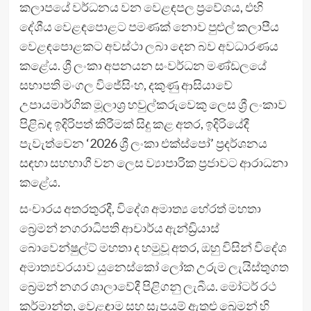
කලාපයේ වර්ධනය වන වෙළඳපල ප්‍රවේශය, එහි
දේශීය වෙළඳපොළට පමණක් නොව පුළුල් කලාපීය
වෙළඳපොළකට අවස්ථා ලබා දෙන බව අවධාරණය
කළේය. ශ්‍රී ලංකා අපනයන සංවර්ධන මණ්ඩලයේ
සභාපති මංගල විජේසිංහ, දකුණු ආසියාවේ
උපායමාර්ගික මූලාශ්‍ර හවුල්කරුවෙකු ලෙස ශ්‍රී ලංකාව
පිළිබඳ ඉදිරිපත් කිරීමක් සිදු කළ අතර, ඉදිරියේදී
පැවැත්වෙන ‘2026 ශ්‍රී ලංකා එක්ස්පෝ’ ප්‍රදර්ශනය
සඳහා සහභාගී වන ලෙස ව්‍යාපාරික ප්‍රජාවට ආරාධනා
කළේය.
සංචාරය අතරතුරදී, විදේශ අමාත්‍ය හේරත් මහතා
බ්‍රෙමන් නගරාධිපති ආචාර්ය ඇන්ඩ්‍රියාස්
බොවෙන්ෂුල්ට් මහතා ද හමුවූ අතර, ඔහු විසින් විදේශ
අමාත්‍යවරයාව යුනෙස්කෝ ලෝක උරුම ලැයිස්තුගත
බ්‍රෙමන් නගර ශාලාවේදී පිළිගනු ලැබීය. මෝටර් රථ
කර්මාන්ත, වෙළඳාම සහ සැපයුම් ඇතුළු බ්‍රෙමන් හි