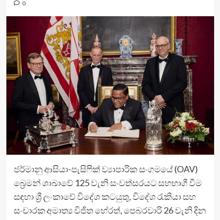
0
ජර්මානු ආසියා-පැසිෆික් ව්‍යාපාරික සංගමයේ (OAV)
බ්‍රෙමන් ශාඛාවේ 125 වැනි සංවත්සරයට සහභාගී වීම
සඳහා ශ්‍රී ලංකාවේ විදේශ කටයුතු, විදේශ රැකියා සහ
සංචාරක අමාත්‍ය විජිත හේරත්, පෙබරවාරි 26 වැනි දින