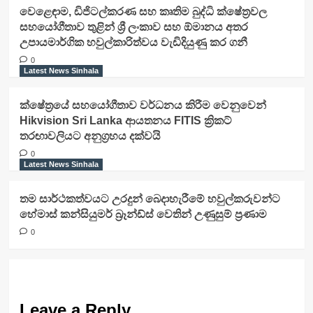
වෙළෙඳාම, ඩිජිටල්කරණ සහ කෘතිම බුද්ධි ක්ෂේත්‍රවල
සහයෝගීතාව තුළින් ශ්‍රී ලංකාව සහ ඕමානය අතර
උපායමාර්ගික හවුල්කාරිත්වය වැඩිදියුණු කර ගනී
0
Latest News Sinhala
ක්ෂේත්‍රයේ සහයෝගීතාව වර්ධනය කිරීම වෙනුවෙන්
Hikvision Sri Lanka ආයතනය FITIS ක්‍රිකට්
තරඟාවලියට අනුග්‍රහය දක්වයි
0
Latest News Sinhala
තම සාර්ථකත්වයට උරදුන් බෙදාහැරීමේ හවුල්කරුවන්ට
හේමාස් කන්සියුමර් බ්‍රෑන්ඩ්ස් වෙතින් උණුසුම් ප්‍රණාම
0
Leave a Reply