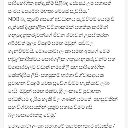
පාරිභෝගික අත්දැකීම් පිළිබඳ ජ්‍යෙෂ්ඨ උප සභාපති
සංජය පෙරේරා මහතා මෙසේ පැවසීය. ‘
NDB බැංකුවේ අපගේ අවධානය සැමවිටම යොමු වී
ඇත්තේ දිගුකාලීන වටිනාකමක් සහතික කරමින්
ගනුදෙනුකරුවන්ගේ ජීවන රටාවන් උසස් කරන
අර්ථවත් මූල්‍ය විසඳුම් සමඟ ඔවුන් සවිබල
ගැන්වීමටයි. ටොයොටා ලංකා සමඟ අපගේ මෙම
හවුල්කාරිත්වය පෞද්ගලික ගනුදෙනුකරුවන්ට සහ
ව්‍යාපාරවලට වඩාත් නම්‍යශීලී සහ පාරිභෝගික
කේන්ද‍්‍රීය ලීසිං පහසුකම් හරහා විශ්වාසදායක
ප‍්‍රවාහන විසඳුම් වෙත ප‍්‍රවේශ වීමට හැකියාව ලබා
දෙයි. ඔවුන් සමඟ එක්ව, ශ‍්‍රී ලංකාවේ ප‍්‍රවාහන
පද්ධතියට දැරිය හැකි මිල ගණන් යටතේ, පහසුවකින්
සහ විශ්වාසයකින් යුතුව සහාය වීමට අපි
බලාපොරොත්තු වෙමු.’
ටොයොටා ලංකා සමාගමේ කළමනාකාර අධ්‍යක්ෂ /