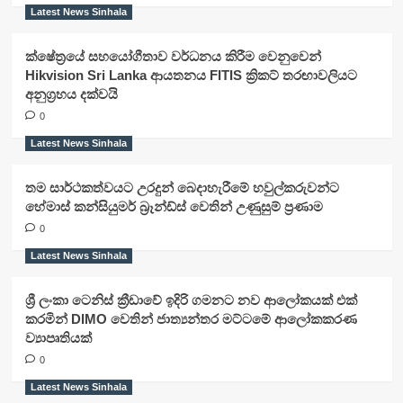
Latest News Sinhala
ක්ෂේත්‍රයේ සහයෝගීතාව වර්ධනය කිරීම වෙනුවෙන්
Hikvision Sri Lanka ආයතනය FITIS ක්‍රිකට් තරඟාවලියට
අනුග්‍රහය දක්වයි
0
Latest News Sinhala
තම සාර්ථකත්වයට උරදුන් බෙදාහැරීමේ හවුල්කරුවන්ට
හේමාස් කන්සියුමර් බ්‍රෑන්ඩ්ස් වෙතින් උණුසුම් ප්‍රණාම
0
Latest News Sinhala
ශ්‍රී ලංකා ටෙනිස් ක්‍රීඩාවේ ඉදිරි ගමනට නව ආලෝකයක් එක්
කරමින් DIMO වෙතින් ජාත්‍යන්තර මට්ටමේ ආලෝකකරණ
ව්‍යාපෘතියක්
0
Latest News Sinhala