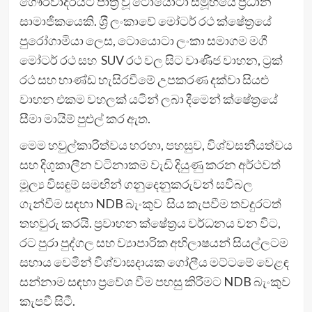
ගෞරවාදරයට පාත‍්‍ර වූ ටොයොටා සමූහයේ ප‍්‍රධාන
සාමාජිකයෙකි. ශ‍්‍රී ලංකාවේ මෝටර් රථ ක්ෂේත‍්‍රයේ
පුරෝගාමියා ලෙස, ටොයොටා ලංකා සමාගම මගී
මෝටර් රථ සහ SUV රථ වල සිට වාණිජ වාහන, ට‍්‍රක්
රථ සහ භාණ්ඩ හැසිරවීමේ උපකරණ දක්වා සියළු
වාහන එකම වහලක් යටින් ලබා දීමෙන් ක්ෂේත‍්‍රයේ
සීමා මායිම් පුළුල් කර ඇත.
මෙම හවුල්කාරිත්වය හරහා, පහසුව, විශ්වසනීයත්වය
සහ දිගුකාලීන වටිනාකම වැඩි දියුණු කරන අර්ථවත්
මූල්‍ය විසඳුම් සමඟින් ගනුදෙනුකරුවන් සවිබල
ගැන්වීම සඳහා NDB බැංකුව සිය කැපවීම තවදුරටත්
තහවුරු කරයි. ප‍්‍රවාහන ක්ෂේත‍්‍රය වර්ධනය වන විට,
රට පුරා පුද්ගල සහ ව්‍යාපාරික අභිලාෂයන් සියල්ලටම
සහාය වෙමින් විශ්වාසදායක ගෝලීය මට්ටමේ වෙළඳ
සන්නාම සඳහා ප‍්‍රවේශ වීම පහසු කිරීමට NDB බැංකුව
කැපවී සිටී.