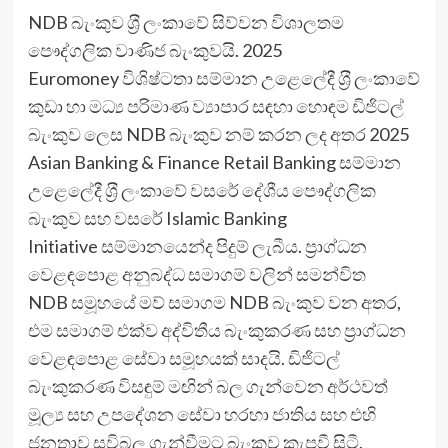
NDB බැංකුව ශ‍්‍රී ලංකාවේ සිව්වන විශාලතම
පෞද්ගලික වාණිජ බැංකුවයි. 2025
Euromoney විශිෂ්ටතා සම්මාන උළෙලේදී ශ‍්‍රී ලංකාවේ
කුඩා හා මධ්‍ය පරිමාණ ව්‍යාපාර සඳහා හොඳම ඩිජිටල්
බැංකුව ලෙස NDB බැංකුව නම් කරන ලද අතර 2025
Asian Banking & Finance Retail Banking සම්මාන
උළෙලේදී ශ‍්‍රී ලංකාවේ වසරේ දේශීය පෞද්ගලික
බැංකුව සහ වසරේ Islamic Banking
Initiative සම්මානයෙන්ද පිදුම් ලැබීය. ප‍්‍රාග්ධන
වෙළඳපොළ අනුබද්ධ සමාගම් වලින් සමන්විත
NDB සමූහයේ මව් සමාගම NDB බැංකුව වන අතර,
එම සමාගම් එක්ව අද්විතීය බැංකුකරණ සහ ප‍්‍රාග්ධන
වෙළඳපොළ සේවා සමූහයක් සාදයි. ඩිජිටල්
බැංකුකරණ විසඳුම් මඟින් බල ගැන්වෙන අර්ථවත්
මූල්‍ය සහ උපදේශන සේවා හරහා ජාතිය සහ එහි
ජනතාව සවිබල ගැන්වීමට බැංකුව කැපවී සිටී.