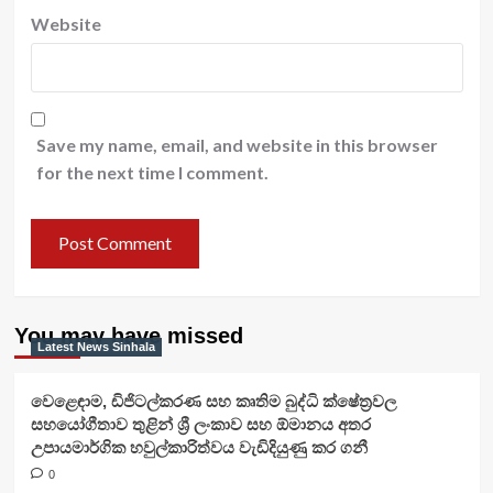
Website
Save my name, email, and website in this browser
for the next time I comment.
You may have missed
Latest News Sinhala
වෙළෙඳාම, ඩිජිටල්කරණ සහ කෘතිම බුද්ධි ක්ෂේත්‍රවල
සහයෝගීතාව තුළින් ශ්‍රී ලංකාව සහ ඕමානය අතර
උපායමාර්ගික හවුල්කාරිත්වය වැඩිදියුණු කර ගනී
0