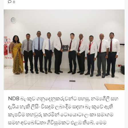
0
NDB බැංකුව ගනුදෙනුකරුවන්ට පහසු, නම්‍යශීලී සහ
දැරිය හැකි ලීසිං විසඳුම් ලබා දීම සඳහා බැංකුවේ ඇති
කැපවීම තහවුරු කරමින් ටොයොටා ලංකා සමාගම
සමඟ අවබෝධතා ගිවිසුමකට එළඹ තිබේ. මෙම