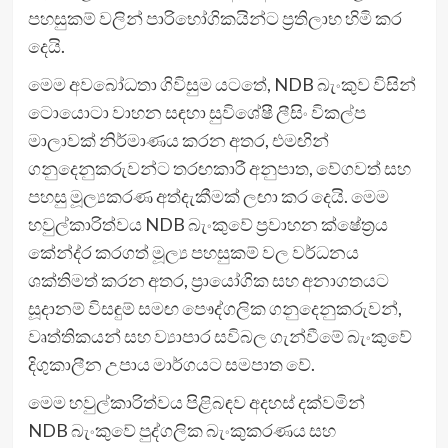
පහසුකම් වලින් පාරිභෝගිකයින්ට ප‍්‍රතිලාභ හිමි කර
දෙයි.
මෙම අවබෝධතා ගිවිසුම යටතේ, NDB බැංකුව විසින්
ටොයොටා වාහන සඳහා සුවිශේෂී ලීසිං විකල්ප
මාලාවක් නිර්මාණය කරන අතර, එමඟින්
ගනුදෙනුකරුවන්ට තරඟකාරී අනුපාත, වේගවත් සහ
පහසු මූල්‍යකරණ අත්දැකීමක් ලඟා කර දෙයි. මෙම
හවුල්කාරිත්වය NDB බැංකුවේ ප‍්‍රවාහන ක්ෂේත‍්‍රය
කේන්ද‍්‍ර කරගත් මූල්‍ය පහසුකම් වල වර්ධනය
ශක්තිමත් කරන අතර, ප‍්‍රායෝගික සහ අනාගතයට
සූදානම් විසඳුම් සමඟ පෞද්ගලික ගනුදෙනුකරුවන්,
වෘත්තිකයන් සහ ව්‍යාපාර සවිබල ගැන්වීමේ බැංකුවේ
දිගුකාලීන උපාය මාර්ගයට සමපාත වේ.
මෙම හවුල්කාරිත්වය පිළිබඳව අදහස් දක්වමින්
NDB බැංකුවේ පුද්ගලික බැංකුකරණය සහ