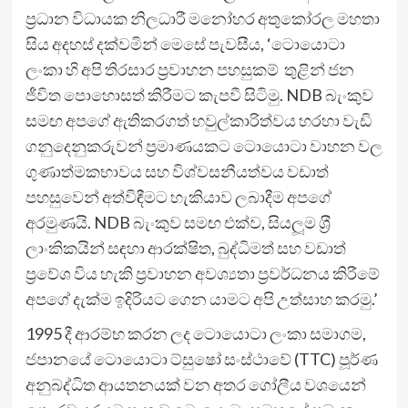
ප‍්‍රධාන විධායක නිලධාරී මනෝහර අතුකෝරල මහතා
සිය අදහස් දක්වමින් මෙසේ පැවසීය, ‘ටොයොටා
ලංකා හි අපි තිරසාර ප‍්‍රවාහන පහසුකම් තුළින් ජන
ජීවිත පොහොසත් කිරීමට කැපවී සිටිමු. NDB බැංකුව
සමඟ අපගේ ඇතිකරගත් හවුල්කාරිත්වය හරහා වැඩි
ගනුදෙනුකරුවන් ප‍්‍රමාණයකට ටොයොටා වාහන වල
ගුණාත්මකභාවය සහ විශ්වසනීයත්වය වඩාත්
පහසුවෙන් අත්විඳීමට හැකියාව ලබාදීම අපගේ
අරමුණයි. NDB බැංකුව සමඟ එක්ව, සියලූම ශ‍්‍රී
ලාංකිකයින් සඳහා ආරක්ෂිත, බුද්ධිමත් සහ වඩාත්
ප‍්‍රවේශ විය හැකි ප‍්‍රවාහන අවශ්‍යතා ප‍්‍රවර්ධනය කිරීමේ
අපගේ දැක්ම ඉදිරියට ගෙන යාමට අපි උත්සාහ කරමු.’
1995 දී ආරම්භ කරන ලද ටොයොටා ලංකා සමාගම,
ජපානයේ ටොයොටා ට්සුෂෝ සංස්ථාවේ (TTC) පූර්ණ
අනුබද්ධිත ආයතනයක් වන අතර ගෝලීය වශයෙන්