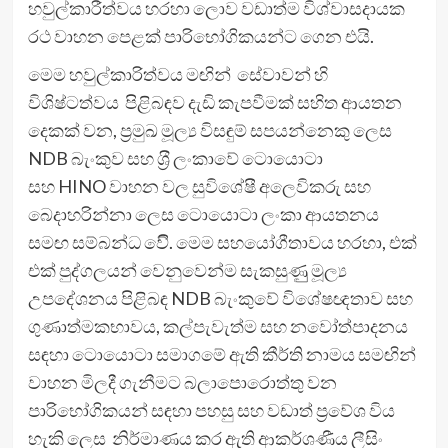
හවුල්කාරීත්වය හරහා ලොව වඩාත්ම විශ්වාසදායක
රථ වාහන පෙළක් පාරිභෝගිකයන්ට ගෙන එයි.
මෙම හවුල්කාරිත්වය මඟින් සේවාවන් හි
විශිෂ්ටත්වය පිළිබඳව දැඩි කැපවීමක් සහිත ආයතන
දෙකක් වන, ප‍්‍රමුඛ මූල්‍ය විසඳුම් සපයන්නෙකු ලෙස
NDB බැංකුව සහ ශ‍්‍රී ලංකාවේ ටොයොටා
සහ HINO වාහන වල සුවිශේෂී අලෙවිකරු සහ
බෙදාහරින්නා ලෙස ටොයොටා ලංකා ආයතනය
සමඟ සම්බන්ධ වේි. මෙම සහයෝගීතාවය හරහා, එක්
එක් පුද්ගලයන් වෙනුවෙන්ම සැකසුණුු මූල්‍ය
උපදේශනය පිළිබඳ NDB බැංකුවේ විශේෂඥතාව සහ
ගුණාත්මකභාවය, කල්පැවැත්ම සහ නවෝත්පාදනය
සඳහා ටොයොටා සමාගමේ ඇති කීර්ති නාමය සමඟින්
වාහන මිලදී ගැනීමට බලාපොරොත්තු වන
පාරිභෝගිකයන් සඳහා පහසු සහ වඩාත් ප‍්‍රවේශ විය
හැකි ලෙස නිර්මාණය කර ඇති ආකර්ශණීය ලීසිං