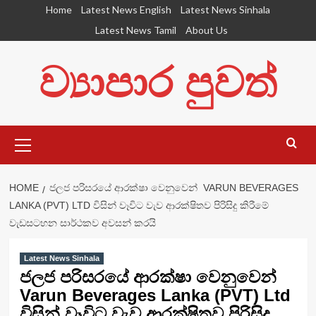
Skip
Home
Latest News English
Latest News Sinhala
to
Latest News Tamil
About Us
content
ව්‍යාපාර පුවත්
Primary
Menu
HOME
ජලජ පරිසරයේ ආරක්ෂා වෙනුවෙන් VARUN BEVERAGES
LANKA (PVT) LTD විසින් වෑවිට වැව ආරක්ෂිතව පිරිසිදු කිරීමේ
වැඩසටහන සාර්ථකව අවසන් කරයි
Latest News Sinhala
ජලජ පරිසරයේ ආරක්ෂා වෙනුවෙන්
Varun Beverages Lanka (PVT) Ltd
විසින් වෑවිට වැව ආරක්ෂිතව පිරිසිදු