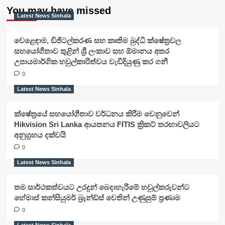
You may have missed
Latest News Sinhala
වෙළෙඳාම, ඩිජිටල්කරණ සහ කෘතිම බුද්ධි ක්ෂේත්‍රවල
සහයෝගීතාව තුළින් ශ්‍රී ලංකාව සහ ඕමානය අතර
උපායමාර්ගික හවුල්කාරිත්වය වැඩිදියුණු කර ගනී
0
Latest News Sinhala
ක්ෂේත්‍රයේ සහයෝගීතාව වර්ධනය කිරීම වෙනුවෙන්
Hikvision Sri Lanka ආයතනය FITIS ක්‍රිකට් තරඟාවලියට
අනුග්‍රහය දක්වයි
0
Latest News Sinhala
තම සාර්ථකත්වයට උරදුන් බෙදාහැරීමේ හවුල්කරුවන්ට
හේමාස් කන්සියුමර් බ්‍රෑන්ඩ්ස් වෙතින් උණුසුම් ප්‍රණාම
0
Latest News Sinhala