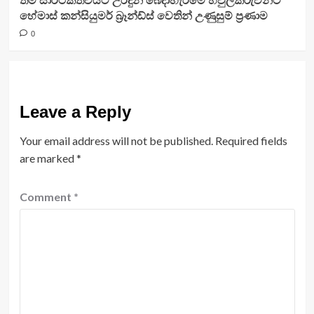
තම සාර්ථකත්වයට උරදුන් බෙදාහැරීමේ හවුල්කරුවන්ට
හේමාස් කන්සියුමර් බ්‍රෑන්ඩ්ස් වෙතින් උණුසුම් ප්‍රණාම
0
Leave a Reply
Your email address will not be published.
Required fields
are marked
*
Comment
*