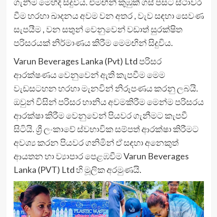
ගැනීම මෙහිදි සිදුවිය. එමඟින් කුඹුක් ගස් පසට ස්ථාවර
වීම හරහා ඛාදනය අවම වන අතර , වැව සඳහා සෙවණ
සැපයීම , වන සතුන් වෙනුවෙන් වඩාත් සුරක්ෂිත
පරිසරයක් නිර්මාණය කිරීම මෙමඟින් සිදුවිය.
Varun Beverages Lanka (Pvt) Ltd පරිසර
ආරක්ෂණය වෙනුවෙන් ඇති කැපවීම මෙම
වැඩසටහන හරහා මැනවින් නිරූපණය කරනු ලබයි.
ඔවුන් විසින් පරිසර හානිය අවමකිරීම මෙන්ම පරිසරය
ආරක්ෂා කිරීම වෙනුවෙන් පියවර ගැනීමට කැපවී
සිටියි. ශ්‍රී ලංකාවේ ස්වභාවික සම්පත් ආරක්ෂා කිරීමට
අවශ්‍ය කරන පියවර ගනිමින් ඒ සඳහා අනෙකුත්
ආයතන හා ව්‍යාපාර පෙළඹවීම Varun Beverages
Lanka (PVT) Ltd හි මූලික අරමුණයි.