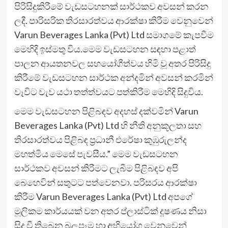
පිරිසිදුකිරීමේ වැඩසටහනක් සාර්ථකව අවසන් කරන
ලදී. පාරිසරික තිරසාරත්වය ආරක්ෂා කිරීම වෙනුවෙන්
Varun Beverages Lanka (Pvt) Ltd සමාගමේ කැපවීම
මෙහිදි ඉස්මතු විය.මෙම වැඩසටහන සඳහා පළාත්
පාලන ආයතනවල සහයෝගීත්වය හිමි වූ අතර පිරිසිදු
කිරීමේ වැඩසටහන සාර්ථක අන්දමින් අවසන් කරමින්
වෑවිට වැව යථා තත්ත්වයට පත්කිරීම මෙහිදි සිදුවිය.
මෙම වැඩසටහන පිළිබඳව අදහස් දක්වමින් Varun
Beverages Lanka (Pvt) Ltd හි නීති අනුකූලතා සහ
තිරසාරත්වය පිළිබඳ ප්‍රධානී එරේෂා කුඹුරුලන්ද
මහත්මිය මෙසේ පැවසීය.” මෙම වැඩසටහන
සාර්ථකව අවසන් කිරීමට ලැබීම පිළිබඳව අපි
බෙහෙවින් සතුටට පත්වෙනවා. පරිසරය ආරක්ෂා
කිරීම Varun Beverages Lanka (Pvt) Ltd අපගේ
මූලිකම කාර්යයක් වන අතර ප්ලාස්ටික් දූෂණය නිසා
සිදු වී තිබෙන බලපෑම හා අභියෝග වෙනුවෙන්