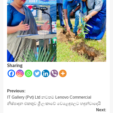
Sharing
Post
Previous:
IT Gallery (Pvt) Ltd නවතම Lenovo Commercial
navigation
නිෂ්පාදන එකතුව ශ්‍රී ලංකාවේ වෙළෙඳපලට හඳුන්වාදෙයි
Next: