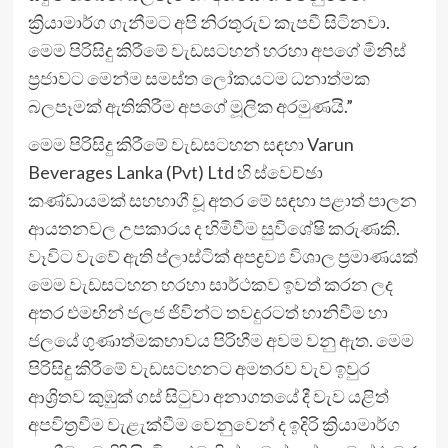
ක්‍රියාමාර්ග ගැනීමට අපි නිරතුරුව කැපවී සිටිනවා.
මෙම පිරිසිදු කිරීමේ වැඩසටහන් හරහා අපගේ මිනිස්
ප්‍රජාවට මෙන්ම සමස්ත ලෝකයටම ධනාත්මක
බලපෑමක් ඇතිකිරීම අපගේ මූලික අරමුණයි.”
මෙම පිරිසිදු කිරීමේ වැඩසටහන සඳහා Varun
Beverages Lanka (Pvt) Ltd හි ස්වෙච්ඡා
කණ්ඩායමක් සහභාගී වූ අතර මේ සඳහා පළාත් පාලන
ආයතනවල උපකාරය ද හිමිවීම සුවිශේෂි කරුණකි.
වෑවිට වැවේ ඇති ප්ලාස්ටික් අපද්‍රව්‍ය විශාල ප්‍රමාණයක්
මෙම වැඩසටහන හරහා සාර්ථකව ඉවත් කරන ලද
අතර එමඟින් ජලජ ජිවින්ට තවදුරටත් හානිවීම හා
ජලයේ ගුණාත්මකභාවය පිරිහීම අවම වනු ඇත. මෙම
පිරිසිදු කිරීමේ වැඩසටහනට අමතරව වැව ඉවුර
ආශ්‍රිතව කුඹුක් ගස් සිටුවා අනාගතයේ දී වැව යළිත්
අපවිත්‍රවීම වැළැක්වීම වෙනුවෙන් ද ඉදිරි ක්‍රියාමාර්ග