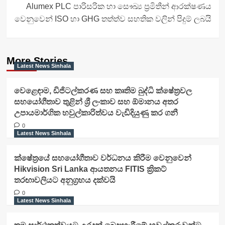
Alumex PLC පාරිසරික හා සෞඛ්‍ය ප්‍රමිතීන් ආරක්ෂණය
වෙනුවෙන් ISO හා GHG තත්ත්ව සහතික වලින් පිදුම් ලබයි
More Stories
Latest News Sinhala
වෙළෙඳාම, ඩිජිටල්කරණ සහ කෘතිම බුද්ධි ක්ෂේත්‍රවල
සහයෝගීතාව තුළින් ශ්‍රී ලංකාව සහ ඕමානය අතර
උපායමාර්ගික හවුල්කාරිත්වය වැඩිදියුණු කර ගනී
0
Latest News Sinhala
ක්ෂේත්‍රයේ සහයෝගීතාව වර්ධනය කිරීම වෙනුවෙන්
Hikvision Sri Lanka ආයතනය FITIS ක්‍රිකට්
තරඟාවලියට අනුග්‍රහය දක්වයි
0
Latest News Sinhala