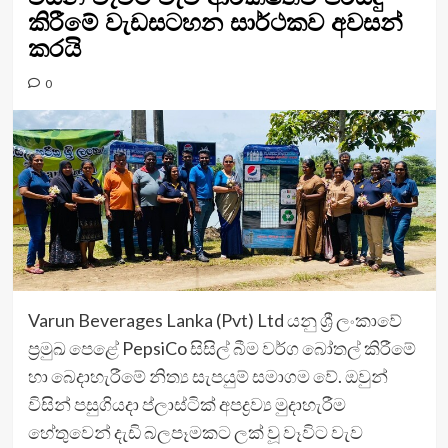
කිරීමේ වැඩසටහන සාර්ථකව අවසන්
කරයි
0
Varun Beverages Lanka (Pvt) Ltd යනු ශ්‍රී ලංකාවේ
ප්‍රමුඛ පෙළේ PepsiCo සිසිල් බීම වර්ග බෝතල් කිරීමේ
හා බෙදාහැරීමේ නිත්‍ය සැපයුම් සමාගම වේ. ඔවුන්
විසින් පසුගියදා ප්ලාස්ටික් අපද්‍රව්‍ය මුදාහැරීම
හේතුවෙන් දැඩි බලපෑමකට ලක් වූ වෑවිට වැව