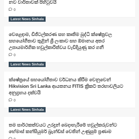
නව වාර්තාවක් පිහිටුවයි
0
Latest News Sinhala
වෙළෙඳාම, ඩිජිටල්කරණ සහ කෘතිම බුද්ධි ක්ෂේත්‍රවල
සහයෝගීතාව තුළින් ශ්‍රී ලංකාව සහ ඕමානය අතර
උපායමාර්ගික හවුල්කාරිත්වය වැඩිදියුණු කර ගනී
0
Latest News Sinhala
ක්ෂේත්‍රයේ සහයෝගීතාව වර්ධනය කිරීම වෙනුවෙන්
Hikvision Sri Lanka ආයතනය FITIS ක්‍රිකට් තරඟාවලියට
අනුග්‍රහය දක්වයි
0
Latest News Sinhala
තම සාර්ථකත්වයට උරදුන් බෙදාහැරීමේ හවුල්කරුවන්ට
හේමාස් කන්සියුමර් බ්‍රෑන්ඩ්ස් වෙතින් උණුසුම් ප්‍රණාම
0