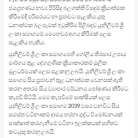
ජයග්‍රහණය නව්‍ය පිරිසිදු බලශක්ති විසඳුම් ක්‍රියාත්මක
කිරීමේදී පරිසරයට හා ප්‍රජාවට සැළකිය යුතු
ධනාත්මක බලපෑමක් ඉටුකිරීම පිළිබඳව යුනිලිවර් ශ්‍රී
ලංකා සමාගමේ මෙහෙවර අගය කිරීමක් ලෙස
සැළකිය හැකිය.
යුනිලිවර් ශ්‍රී ලංකා සමාගමෙහි ගෝලීය තිරසාර උපාය
මාර්ගය තුළ දේශගුණික ක්‍රියාකාරකම් මූලික
මූලධර්මයක් ලෙස සළකනු ලබයි. යුනිලිවර් ශ්‍රී ලංකා
සමාගම සිය ප්‍රජාවන් තුළ ධනාත්මක වෙනසක් ඇති
කරන අතරම සිය ව්‍යාපාර වර්ධනය පෝෂණය කිරීමට
කැපවී සිටියි. මෙම කැපවීමේ සාක්ෂියක් ලෙස
යුනිලිවර් ශ්‍රී ලංකා සමාගම 2039 වසර වනවිට සිය
සමස්ත වටිනාකම් දාමය හරහා ශුද්ධ විමෝචනයක්
සාක්ෂාත් කරගැනීමේ වටිනා ඉලක්කයක් සහිතව
කටයුතු කරනු ලබයි.