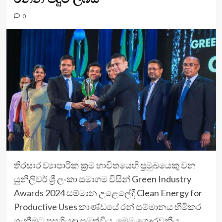
0
තිරසාර ව්‍යාපාරික ක්‍රම භාවිතයෙහි ප්‍රමුඛයෙකු වන
යුනිලිවර් ශ්‍රී ලංකා සමාගම විසින් Green Industry
Awards 2024 සම්මාන උළෙලේදී Clean Energy for
Productive Uses කාණ්ඩයේ රන් සම්මානය හිමිකර
ගැනීමට පසුගියදා සමත්විය. මෙම ගෞරවනීය