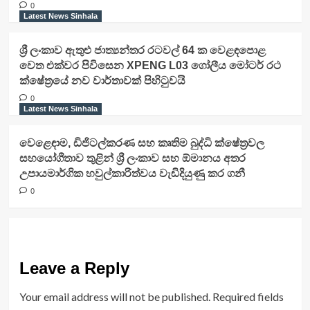
0
Latest News Sinhala
ශ්‍රී ලංකාව ඇතුළු ජාත්‍යන්තර රටවල් 64 ක වෙළඳපොළ
වෙත එක්වර පිවිසෙන XPENG L03 ගෝලීය මෝටර් රථ
ක්ෂේත්‍රයේ නව වාර්තාවක් පිහිටුවයි
0
Latest News Sinhala
වෙළෙඳාම, ඩිජිටල්කරණ සහ කෘතිම බුද්ධි ක්ෂේත්‍රවල
සහයෝගීතාව තුළින් ශ්‍රී ලංකාව සහ ඕමානය අතර
උපායමාර්ගික හවුල්කාරිත්වය වැඩිදියුණු කර ගනී
0
Leave a Reply
Your email address will not be published.
Required fields