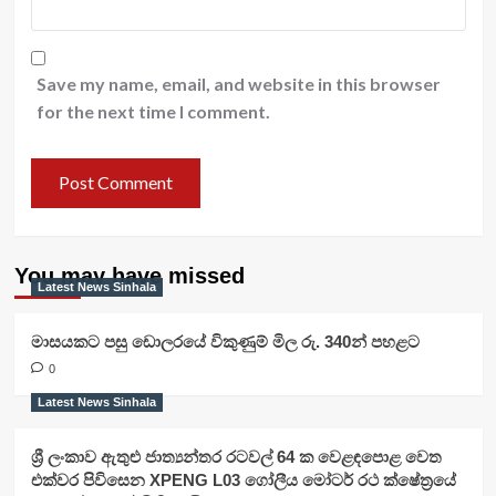
Save my name, email, and website in this browser
for the next time I comment.
You may have missed
Latest News Sinhala
මාසයකට පසු ඩොලරයේ විකුණුම් මිල රු. 340න් පහළට
0
Latest News Sinhala
ශ්‍රී ලංකාව ඇතුළු ජාත්‍යන්තර රටවල් 64 ක වෙළඳපොළ වෙත
එක්වර පිවිසෙන XPENG L03 ගෝලීය මෝටර් රථ ක්ෂේත්‍රයේ