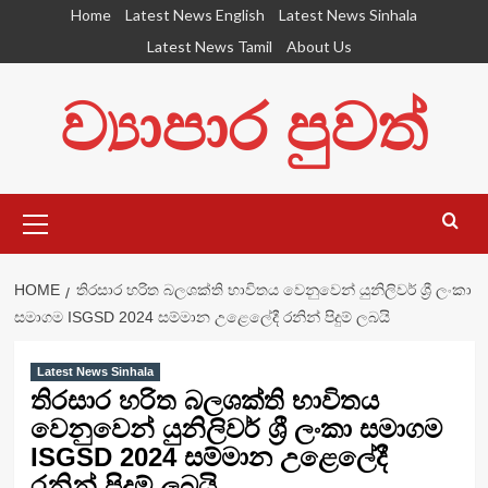
Skip
Home
Latest News English
Latest News Sinhala
to
Latest News Tamil
About Us
content
ව්‍යාපාර පුවත්
Primary
Menu
HOME
තිරසාර හරිත බලශක්ති භාවිතය වෙනුවෙන් යුනිලිවර් ශ්‍රී ලංකා
සමාගම ISGSD 2024 සම්මාන උළෙලේදී රනින් පිදුම් ලබයි
Latest News Sinhala
තිරසාර හරිත බලශක්ති භාවිතය
වෙනුවෙන් යුනිලිවර් ශ්‍රී ලංකා සමාගම
ISGSD 2024 සම්මාන උළෙලේදී
රනින් පිදුම් ලබයි