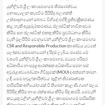
යුනිලිවර් ශ්‍රී ලංකා සමාගමේ තිරසාරත්වය
නොසැලෙන කැපවීම පිරිසිදු බලශක්ති
උත්පාදනයෙන් ඔබ්බට විහිදේ.එහිදී ප්‍රතිචක්‍රිකරණය
කළ හැකි ඇසුරුම්කරණය, ප්ලාස්ටික් භාවිත අවම
කිරීම සහ ප්ලාස්ටික් එකතු කිරීම ප්‍රවර්ධනය කිරීම
වැනි මුලපිරීම් වෙනුවෙන් යුනිලිවර් ශ්‍රී ලංකා සමාගම
CSR and Responsible Production කාණ්ඩය යටතේ
ලෝකඩ සම්මානයෙන් ද පිදුම් ලැබීය. එසේම මේ
වසරේ යුනිලිවර් ශ්‍රී ලංකා සමාගම, මධ්‍යම පරිසර
අධිකාරීය හා සමුද්‍ර ආරක්ෂක අධිකාරීය සමඟ පස්
අවුරුදු අවබෝධතා ගිවිසුමක් (MOU) ද අත්සන් තබන
ලදී. මෙම හවුල්කාරීත්වය තුළින් තිරණාත්මක
පාරිසරික අභියෝගයක් වී තිබෙන කැලණි ගඟේ ජලය
පිරිසිදු කිරීම හා සංරක්ෂණය කිරීම සිදු කරයි. මෙවැනි
කටයුතු වලින් යුනිලිවර් ශ්‍රී ලංකා සමාගමේ පාරිසරික
තිරසාරභාවය කෙරෙහි ඇති කැපවීම මැනවින්