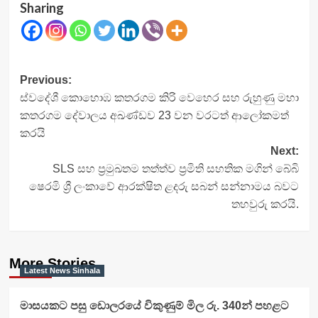
Sharing
Post
Previous:
ස්වදේශී කොහොඹ කතරගම කිරි වෙහෙර සහ රුහුණු මහා
navigation
කතරගම දේවාලය අඛණ්ඩව 23 වන වරටත් ආලෝකමත්
කරයි
Next:
SLS සහ ප්‍රමුඛතම තත්ත්ව ප්‍රමිති සහතික මගින් බේබි
ෂෙරමි ශ්‍රී ලංකාවේ ආරක්ෂිත ළදරු සබන් සන්නාමය බවට
තහවුරු කරයි.
More Stories
Latest News Sinhala
මාසයකට පසු ඩොලරයේ විකුණුම් මිල රු. 340න් පහළට