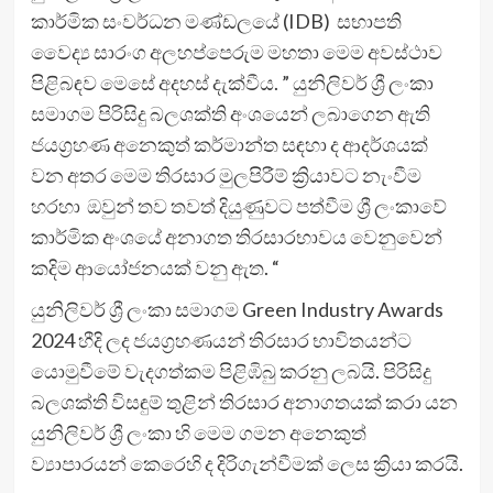
කාර්මික සංවර්ධන මණ්ඩලයේ (IDB) සභාපති
වෛද්‍ය සාරංග අලහප්පෙරුම මහතා මෙම අවස්ථාව
පිළිබඳව මෙසේ අදහස් දැක්වීය. ” යුනිලිවර් ශ්‍රී ලංකා
සමාගම පිරිසිදු බලශක්ති අංශයෙන් ලබාගෙන ඇති
ජයග්‍රහණ අනෙකුත් කර්මාන්ත සඳහා ද ආදර්ශයක්
වන අතර මෙම තිරසාර මුලපිරීම් ක්‍රියාවට නැංවීම
හරහා ඔවුන් තව තවත් දියුණුවට පත්වීම ශ්‍රී ලංකාවේ
කාර්මික අංශයේ අනාගත තිරසාරභාවය වෙනුවෙන්
කදිම ආයෝජනයක් වනු ඇත. “
යුනිලිවර් ශ්‍රී ලංකා සමාගම Green Industry Awards
2024 හීදි ලද ජයග්‍රහණයන් තිරසාර භාවිතයන්ට
යොමුවීමේ වැදගත්කම පිළිඹිබු කරනු ලබයි. පිරිසිදු
බලශක්ති විසඳුම් තුළින් තිරසාර අනාගතයක් කරා යන
යුනිලිවර් ශ්‍රී ලංකා හි මෙම ගමන අනෙකුත්
ව්‍යාපාරයන් කෙරෙහි ද දිරිගැන්වීමක් ලෙස ක්‍රියා කරයි.