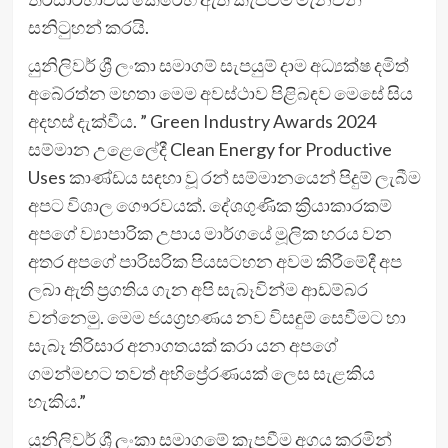
සනිටුහන් කරයි.
යුනිලිවර් ශ්‍රී ලංකා සමාගම් සැපයුම් දාම අධ්‍යක්ෂ දමිත්
අබේරත්න මහතා මෙම අවස්ථාව පිළිබඳව මෙසේ සිය
අදහස් දැක්වීය. ” Green Industry Awards 2024
සම්මාන උළෙලේදී Clean Energy for Productive
Uses කාණ්ඩය සඳහා වූ රන් සම්මානයෙන් පිදුම් ලැබීම
අපට විශාල ගෞරවයක්. දේශගුණික ක්‍රියාකාරකම්
අපගේ ව්‍යාපාරික උපාය මාර්ගයේ මූලික හරය වන
අතර අපගේ පාරිසරික පියසටහන අවම කිරීමේදී අප
ලබා ඇති ප්‍රගතිය ගැන අපි සැබෑවින්ම ආඩම්බර
වන්නෙමු. මෙම ජයග්‍රහණය නව විසඳුම් සෙවීමට හා
සැබෑ තිරිසාර අනාගතයක් කරා යන අපගේ
ගමන්මඟට තවත් අභිප්‍රේරණයක් ලෙස සැළකිය
හැකිය.”
යුනිලිවර් ශ්‍රී ලංකා සමාගමේ කැපවීම අගය කරමින්