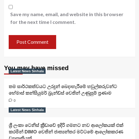
Save my name, email, and website in this browser
for the next time I comment.
You may have missed
Latest News Sinhala
තම සාර්ථකත්වයට උරදුන් බෙදාහැරීමේ හවුල්කරුවන්ට
හේමාස් කන්සියුමර් බ්‍රෑන්ඩ්ස් වෙතින් උණුසුම් ප්‍රණාම
0
Latest News Sinhala
ශ්‍රී ලංකා ටෙනිස් ක්‍රීඩාවේ ඉදිරි ගමනට නව ආලෝකයක් එක්
කරමින් DIMO වෙතින් ජාත්‍යන්තර මට්ටමේ ආලෝකකරණ
ව්‍යාපෘතියක්