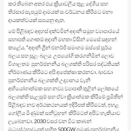
කර තිබෙන අතර එය ක්‍රියාවලිය තුළ දේශීය සහ
තිරසාර සැපයුම් දාමයක් සංවර්ධනය කිරීමට මනා
දායකත්වයක් සපයනු ඇත.
මේ පිළිබඳව අදහස් දක්වමින් අදානි සමූහ ව්‍යාපාරයේ
සභාපති ගෞතම් අදානි මහතා විසින් මෙසේ සඳහන්
කළේය. “අදානි ග්‍රීන් එනර්ජි සමාගම ඔස්සේ සූර්ය
බලය සහ සුළං බලය උපයෝගි කරගනිමින් ලොව
විශාලතම පුනර්ජනනීය බලශක්ති පරිසර පද්ධතියක්
නිර්මාණය කිරීමට අපි අපේක්ෂා කරනවා. ඛාවඩා
පුනර්ජනනීය බලශක්ති උද්‍යානය වැනි
අභියෝගාත්මක සහ නව්‍ය ව්‍යාපෘති තුළින් ලෝකයේ
බලශක්ති සැලසුම් සහ ඒවා ක්‍රියාත්මක කිරීමේ ප්‍රමිතීන්
පිළිබඳව නව අර්ථකථනයක් ඉදිරිපත් කිරීමටත්, ඉහළ
ගෝලීය මිණුමක් සනිටුහන් කිරීමටත් අපිට හැකියාව
ලැබෙනවා. 2030 වසර වන විට කාබන්
මධ්‍යස්ථභාවයක් සහිත 500GW පමණ පුනර්ජනනීය