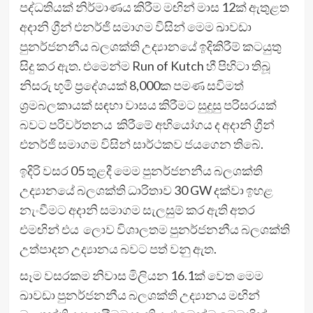
පද්ධතියක් නිර්මාණය කිරීම මඟින් මාස 12ක් ඇතුළත
අදානි ග්‍රීන් එනර්ජි සමාගම විසින් මෙම ඛාවඩා
පුනර්ජනනීය බලශක්ති උද්‍යානයේ ඉදිකිරීම් කටයුතු
සිදු කර ඇත. එමෙන්ම Run of Kutch හී පිහිටා තිබූ
නිසරු භූමි ප්‍රදේශයක් 8,000ක පමණ සවිමත්
ශ්‍රමබලකායක් සඳහා වාසය කිරීමට සුදුසු පරිසරයක්
බවට පරිවර්තනය කිරීමේ අභියෝගය ද අදානි ග්‍රීන්
එනර්ජි සමාගම විසින් සාර්ථකව ජයගෙන තිබේ.
ඉදිරි වසර 05 තුළදී මෙම පුනර්ජනනීය බලශක්ති
උද්‍යානයේ බලශක්ති ධාරිතාව 30 GW දක්වා ඉහළ
නැංවීමට අදානි සමාගම සැලසුම් කර ඇති අතර
එමඟින් එය ලොව විශාලතම පුනර්ජනනීය බලශක්ති
උත්පාදන උද්‍යානය බවට පත් වනු ඇත.
සෑම වසරකම නිවාස මිලියන 16.1ක් වෙත මෙම
ඛාවඩා පුනර්ජනනීය බලශක්ති උද්‍යානය මඟින්