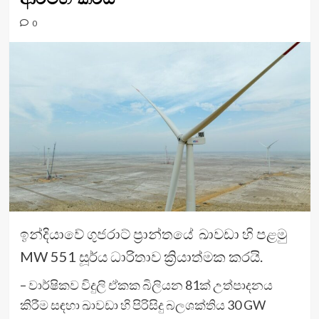
0
ඉන්දියාවේ ගුජරාට් ප්‍රාන්තයේ ඛාවඩා හි පළමු
MW 551 සූර්ය ධාරිතාව ක්‍රියාත්මක කරයි.
– වාර්ෂිකව විදුලි ඒකක බිලියන 81ක් උත්පාදනය
කිරීම සඳහා ඛාවඩා හි පිරිසිදු බලශක්තිය 30 GW