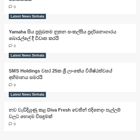
0
Latest News Sinhala
Yamaha සිය ප්‍රමුඛතම නූතන සංකල්පීය ප්‍රදර්ශනාගාරය
බොරැල්ලේ දී විවෘත කරයි
0
Latest News Sinhala
SMS Holdings වසර 25ක ශ්‍රී ලාංකේය විශිෂ්ඨත්වයේ
අභිමානය සමරයි
0
Latest News Sinhala
නව වැඩිදියුණු කළ Diva Fresh වෙතින් එදිනෙදා පැල්ලම්
වලට හොදම විසඳුමක්
0