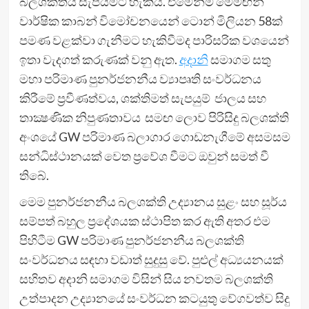
බලශක්තිය සැපයීමට හැකිය. එමෙන්ම මෙමඟින්
වාර්ෂික කාබන් විමෝචනයෙන් ටොන් මිලියන 58ක්
පමණ වළක්වා ගැනීමට හැකිවීමද පාරිසරික වශයෙන්
ඉතා වැදගත් කරුණක් වනු ඇත.
අදානි
සමාගම සතු
මහා පරිමාණ පුනර්ජනනීය ව්‍යාපෘති සංවර්ධනය
කිරීමේ ප්‍රවීණත්වය, ශක්තිමත් සැපයුම් ජාලය සහ
තාක්‍ෂණික නිපුණතාවය සමඟ ලොව පිරිසිදු බලශක්ති
අංශයේ GW පරිමාණ බලාගාර ගොඩනැගීමේ අසමසම
සන්ධිස්ථානයක් වෙත ප්‍රවේශ වීමට ඔවුන් සමත් වී
තිබේ.
මෙම පුනර්ජනනීය බලශක්ති උද්‍යානය සුළං සහ සූර්ය
සම්පත් බහුල ප්‍රදේශයක ස්ථාපිත කර ඇති අතර එම
පිහිටීම GW පරිමාණ පුනර්ජනනීය බලශක්ති
සංවර්ධනය සඳහා වඩාත් සුදුසු වේ. පුළුල් අධ්‍යයනයක්
සහිතව අදානි සමාගම විසින් සිය නවතම බලශක්ති
උත්පාදන උද්‍යානයේ සංවර්ධන කටයුතු වේගවත්ව සිදු