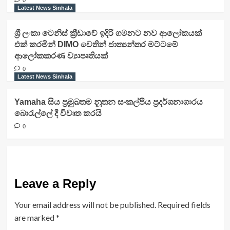
Latest News Sinhala
ශ්‍රී ලංකා ටෙනිස් ක්‍රීඩාවේ ඉදිරි ගමනට නව ආලෝකයක්
එක් කරමින් DIMO වෙතින් ජාත්‍යන්තර මට්ටමේ
ආලෝකකරණ ව්‍යාපෘතියක්
0
Latest News Sinhala
Yamaha සිය ප්‍රමුඛතම නූතන සංකල්පීය ප්‍රදර්ශනාගාරය
බොරැල්ලේ දී විවෘත කරයි
0
Leave a Reply
Your email address will not be published.
Required fields
are marked
*