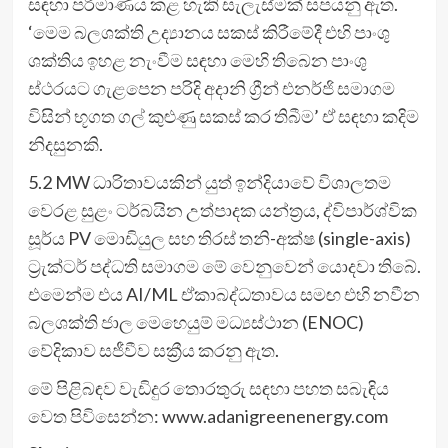
සඳහා පරිමාණය කළ හැකි සැලැස්මක් සපයනු ඇත.
‘මෙම බලශක්ති උද්‍යානය සකස් කිරීමේදී එහි පාංශු
ශක්තිය ඉහළ නැංවීම සඳහා මෙහි තිබෙන පාංශු
ස්ථරයට ගැළපෙන පරිදි අදානි ග්‍රීන් එනර්ජි සමාගම
විසින් භූගත ගල් කුළුණු සකස් කර තිබීම’ ඒ සඳහා කදිම
නිදසුනකි.
5.2 MW ධාරිතාවයකින් යුත් ඉන්දියාවේ විශාලතම
වෙරළ සුළං ටර්බයින උත්පාදක යන්ත්‍රය, ද්විපාර්ශ්වික
සූර්ය PV මොඩියුල සහ තිරස් තනි-අක්ෂ (single-axis)
ට්‍රැක්ටර් පද්ධති සමාගම මේ වෙනුවෙන් යොදවා තිබේ.
එමෙන්ම එය AI/ML ඒකාබද්ධතාවය සමඟ එහි නවීන
බලශක්ති ජාල මෙහෙයුම් මධ්‍යස්ථාන (ENOC)
වේදිකාව සජීවීව සක්‍රීය කරනු ඇත.
මේ පිළිබඳව වැඩිදුර තොරතුරු සඳහා පහත සබැඳිය
වෙත පිවිසෙන්න: www.adanigreenenergy.com