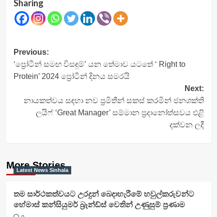
Sharing
Post
Previous:
‘ප්‍රෝටීන් සමඟ විසඳුම්’ යන තේමාව යටතේ ‘ Right to
navigation
Protein’ 2024 ප්‍රෝටීන් දිනය සමරයි
Next:
නායකත්වය සඳහා නව ප්‍රමිතීන් සකස් කරමින් ජනශක්ති
ලයිෆ් ‘Great Manager’ සම්මාන ප්‍රදානෝත්සවය එළි
දක්වන ලදී
More Stories
Latest News Sinhala
තම සාර්ථකත්වයට උරදුන් බෙදාහැරීමේ හවුල්කරුවන්ට
හේමාස් කන්සියුමර් බ්‍රෑන්ඩ්ස් වෙතින් උණුසුම් ප්‍රණාම
0