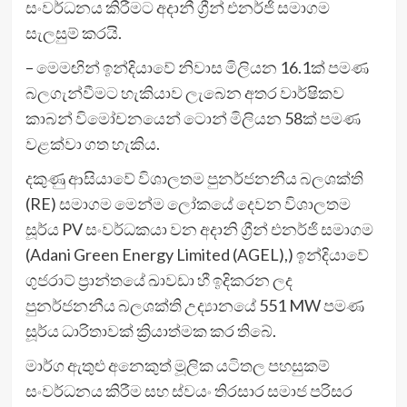
සංවර්ධනය කිරීමට අදානී ග්‍රීන් එනර්ජි සමාගම
සැලසුම් කරයි.
– මෙමඟින් ඉන්දියාවේ නිවාස මිලියන 16.1ක් පමණ
බලගැන්වීමට හැකියාව ලැබෙන අතර වාර්ෂිකව
කාබන් විමෝචනයෙන් ටොන් මිලියන 58ක් පමණ
වළක්වා ගත හැකිය.
දකුණු ආසියාවේ විශාලතම පුනර්ජනනීය බලශක්ති
(RE) සමාගම මෙන්ම ලෝකයේ දෙවන විශාලතම
සූර්ය PV සංවර්ධකයා වන අදානි ග්‍රීන් එනර්ජි සමාගම
(Adani Green Energy Limited (AGEL),) ඉන්දියාවේ
ගුජරාට් ප්‍රාන්තයේ ඛාවඩා හී ඉදිකරන ලද
පුනර්ජනනීය බලශක්ති උද්‍යානයේ 551 MW පමණ
සූර්ය ධාරිතාවක් ක්‍රියාත්මක කර තිබේ.
මාර්ග ඇතුළු අනෙකුත් මූලික යටිතල පහසුකම්
සංවර්ධනය කිරීම සහ ස්වයං තිරසාර සමාජ පරිසර