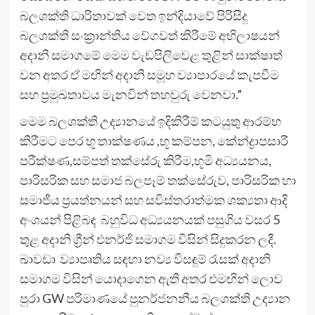
බලශක්ති ධාරිතාවක් වෙත ඉන්දියාවේ පිරිසිදු
බලශක්ති සංක්‍රාන්තිය වේගවත් කිරීමේ අභිලාෂයන්
අදානි සමාගමේ මෙම වැඩපිලිවෙළ තුළින් සාක්ෂාත්
වන අතර ඒ මඟින් අදානි සමූහ ව්‍යාපාරයේ කැපවීම
සහ ප්‍රමුඛතාවය මැනවින් තහවුරු වෙනවා.”
මෙම බලශක්ති උද්‍යානයේ ඉදිකිරීම් කටයුතු ආරම්භ
කිරීමට පෙර භූ තාක්ෂණය ,භූ කම්පන, කේන්ද්‍රාපසාරී
පරීක්ෂණ,සම්පත් තක්සේරු කිරීම,භූමි අධ්‍යයනය,
පාරිසරික සහ සමාජ බලපෑම් තක්සේරුව, පාරිසරික හා
සමාජීය ප්‍රයත්නයන් සහ සවිස්තරාත්මක ශක්‍යතා ආදි
අංශයන් පිළිබඳ බහුවිධ අධ්‍යයනයක් පසුගිය වසර 5
තුළ අදානි ග්‍රීන් එනර්ජි සමාගම විසින් සිදුකරන ලදී.
ඛාවඩා ව්‍යාපෘතිය සඳහා නව්‍ය විසඳුම් රැසක් අදානි
සමාගම විසින් යොදාගෙන ඇති අතර එමඟින් ලොව
පුරා GW පරිමාණයේ පුනර්ජනනීය බලශක්ති උද්‍යාන