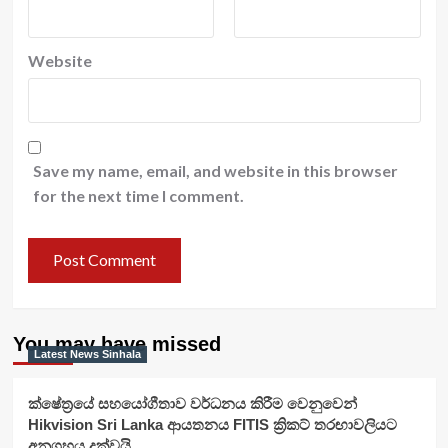
Website
Save my name, email, and website in this browser
for the next time I comment.
You may have missed
Latest News Sinhala
ක්ෂේත්‍රයේ සහයෝගීතාව වර්ධනය කිරීම වෙනුවෙන්
Hikvision Sri Lanka ආයතනය FITIS ක්‍රිකට් තරඟාවලියට
අනුග්‍රහය දක්වයි