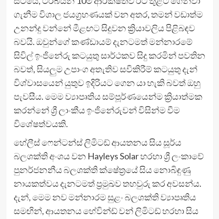
සිටියේ, ටර්බයින 10ම ආරක්ෂිතව රට තුළට ගෙන්වා
ගැනීම විශාල ජයග්‍රහණයක් වන අතර, තමන් වඩාත්ම
උනන්දු වන්නේ මීළඟට සිදුවන ක්‍රියාවලිය පිළිබඳව
බවයි. ඔවුන්ගේ කණ්ඩායම් දැනටමත් මන්නාරමේ
සිවිල් ඉංජිනේරු කටයුතු සාර්ථකව සිදු කරමින් පවතින
බවත්, සියලුම උපාංග අතැතිව සවිකිරීම් කටයුතු දැන්
විශ්වාසයෙන් යුතුව ඉදිරියට ගෙන යා හැකි බවත් ඔහු
පැවසීය. මෙම ව්‍යාපෘතිය සම්පූර්ණයෙන්ම ක්‍රියාත්මක
කරන්නේ ශ්‍රී ලාංකීය ඉංජිනේරුවන් විසින්ම වීම
විශේෂත්වයකි.
හේලීස් ෆෙන්ටන්ස් ලිමිටඩ් ආයතනය සිය සූර්ය
බලශක්ති අංශය වන Hayleys Solar හරහා ශ්‍රී ලංකාවේ
පුනර්ජනනීය බලශක්ති ක්ෂේත්‍රයේ සිය නොබිඳුණු
නායකත්වය දැනටමත් ප්‍රමුඛව තහවුරු කර අවසන්ය.
දැන්, මෙම නව මන්නාරම සුළං බලශක්ති ව්‍යාපෘතිය
සමඟින්, ආයතනය හේවින්ඩ් වන් ලිමිටඩ් හරහා සිය