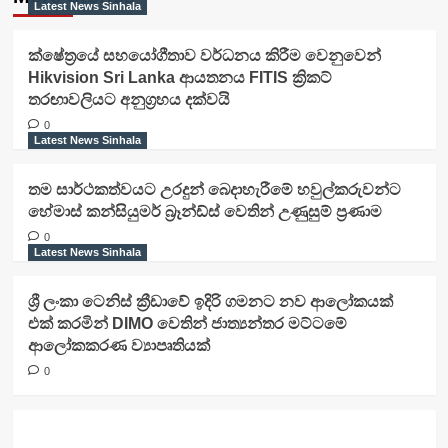
Latest News Sinhala
ක්ෂේත්‍රයේ සහයෝගීතාව වර්ධනය කිරීම වෙනුවෙන්
Hikvision Sri Lanka ආයතනය FITIS ක්‍රිකට්
තරඟාවලියට අනුග්‍රහය දක්වයි
0
Latest News Sinhala
තම සාර්ථකත්වයට උරදුන් බෙදාහැරීමේ හවුල්කරුවන්ට
හේමාස් කන්සියුමර් බ්‍රෑන්ඩ්ස් වෙතින් උණුසුම් ප්‍රණාම
0
Latest News Sinhala
ශ්‍රී ලංකා ටෙනිස් ක්‍රීඩාවේ ඉදිරි ගමනට නව ආලෝකයක්
එක් කරමින් DIMO වෙතින් ජාත්‍යන්තර මට්ටමේ
ආලෝකකරණ ව්‍යාපෘතියක්
0