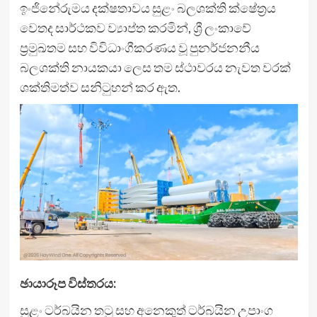
ඉංජිනේරුමය දක්ෂතාවය සුළං බලශක්ති ක්ෂේත්‍රය
වෙතද සාර්ථකව ව්‍යාප්ත කරමින්, ශ්‍රී ලංකාවේ
ප්‍රමුඛතම සහ විවිධාංගීකරණය වූ පුනර්ජනනීය
බලශක්ති නායකයා ලෙස තම ස්ථාවරය නැවත වරක්
ශක්තිමත්ව සනිටුහන් කර ඇත.
ඡායාරූප විස්තරය:
සුළං ටර්බයින තටු සහ අනෙකුත් ටර්බයින උපාංග