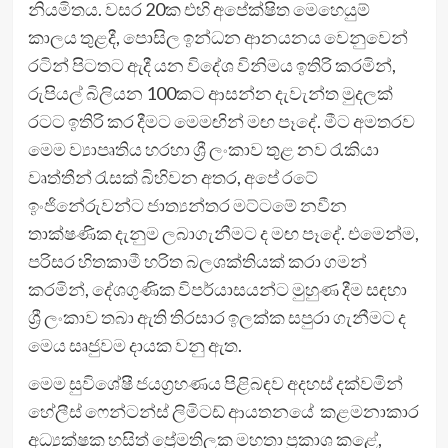
නියමිතය. වසර 20ක එහි අපේක්ෂිත මෙහෙයුම්
කාලය තුළදී, පොසිල ඉන්ධන ආනයනය වෙනුවෙන්
රටින් පිටතට ඇදී යන විදේශ විනිමය ඉතිරි කරමින්,
රුපියල් බිලියන 100කට ආසන්න දැවැන්ත මුදලක්
රටට ඉතිරි කර දීමට මෙමඟින් මඟ පෑදේ. මීට අමතරව
මෙම ව්‍යාපෘතිය හරහා ශ්‍රී ලංකාව තුළ නව රැකියා
වෘත්තීන් රැසක් බිහිවන අතර, අපේ රටේ
ඉංජිනේරුවන්ට ජාත්‍යන්තර මට්ටමේ නවීන
තාක්ෂණික දැනුම ලබාගැනීමට ද මඟ පෑදේ. එමෙන්ම,
පරිසර හිතකාමී හරිත බලශක්තියක් කරා ගමන්
කරමින්, දේශගුණික විපර්යාසයන්ට මුහුණ දීම සඳහා
ශ්‍රී ලංකාව තබා ඇති තිරසාර ඉලක්ක සපුරා ගැනීමට ද
මෙය සෘජුවම දායක වනු ඇත.
මෙම සුවිශේෂී ජයග්‍රහණය පිළිබඳව අදහස් දක්වමින්
හේලීස් ෆෙන්ටන්ස් ලිමිටඩ් ආයතනයේ කළමනාකාර
අධ්‍යක්ෂක හසිත් ප්‍රේමතිලක මහතා ප්‍රකාශ කළේ,