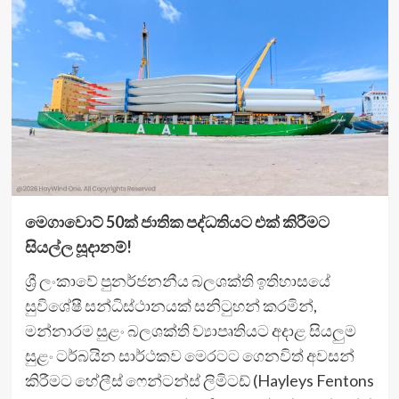
මෙගාවොට් 50ක් ජාතික පද්ධතියට එක් කිරීමට
සියල්ල සූදානම්!
ශ්‍රී ලංකාවේ පුනර්ජනනීය බලශක්ති ඉතිහාසයේ
සුවිශේෂී සන්ධිස්ථානයක් සනිටුහන් කරමින්,
මන්නාරම සුළං බලශක්ති ව්‍යාපෘතියට අදාළ සියලුම
සුළං ටර්බයින සාර්ථකව මෙරටට ගෙනවිත් අවසන්
කිරීමට හේලීස් ෆෙන්ටන්ස් ලිමිටඩ් (Hayleys Fentons