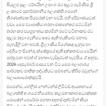
සියලුම සුළං ටර්බයින උපාංග රට තුළට පැමිණීම ශ්‍රී
ලංකාවේ පුනර්ජනනීය බලශක්ති ගමනේ
තීරණාත්මක පියවරක් වන බවයි. එහි පරිමාණයටත්
වඩා, මෙම ව්‍යාපෘතිය හරහා ජාත්‍යන්තර මට්ටමින්
තරඟ කර ජයග්‍රහණය කරමින් රටේ වටිනාකම රට
තුළම රඳවා ගැනීමට අපට ඇති හැකියාව මනාව
පැහැදිලි වන බවත්, ශ්‍රී ලාංකීය විශේෂඥ දැනුම හා
දේශීය ඉංජිනේරු ක්ෂේත්‍රයේ ඇති දක්ෂතාවය මෙයින්
ඔප්පු වන බවත් ඒ මහතා වැඩිදුරටත් පැවසීය. ඒ අනුව,
2026 දෙසැම්බර් මාසය වන විට මෙම බලාගාරය
සාර්ථකව ජාතික පද්ධතියට සම්බන්ධ කිරීම ඔවුන්ගේ
බලාපොරොත්තුවයි.
එමෙන්ම, හේලීස් ෆෙන්ටන්ස් ලිමිටඩ් ආයතනයේ
බලශක්ති අංශයේ නියෝජ්‍ය කළමනාකාර අධ්‍යක්ෂක
රොෂේන් පෙරේරා මහතා අදහස් දක්වමින් කියා