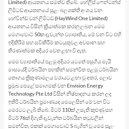
Limited) ආයතනය සමත්ව තිබේ. හේලීස් ෆෙන්ටන්ස්
ලිමිටඩ් ආයතනයේ සුළං බලශක්ති අංශය වන
හේවින්ඩ් වන් ලිමිටඩ් (HayWind One Limited)
ආයතනය විසින් ක්‍රියාත්මක කරනු ලබන මෙම
මෙගාවොට් 50ක දැවැන්ත ව්‍යාපෘතිය, මේ වන විට එහි
ඉදිකිරීම් සහ සවිකිරීම් කටයුතුවල අවසාන සහ
තීරණාත්මක අදියර වෙත ළඟා වී ඇත.
මෙම ව්‍යාපෘතියේ පළමු අදියර යටතේ පසුගිය මැයි
මාසයේදී ටර්බයින පහකින් සමන්විත පළමු ටර්බයින
තොගය ත්‍රිකුණාමලය වරායට ළඟා වූ අතර, ලොව
ප්‍රමුඛ පෙළේ සමාගමක් වන Envision Energy
Technology Pte Ltd විසින් නිෂ්පාදනය කරන ලද
ඉතිරි ටර්බයින ප්‍රමාණයද මෙලෙසින් මේ වන විට
මෙරටට ලැබී තිබේ. මීටර් 110ක් උසැති කුළුණු සහ
මීටර් 76ක් දිගැති දැවැන්ත ටර්බයින තටුවලින්
සමන්විත, එකක් මෙගාවොට් 5 බැගින් වූ මෙම සුළං