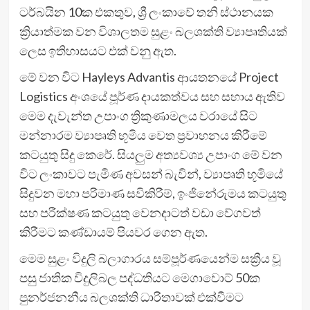
ටර්බයින 10ක එකතුව, ශ්‍රී ලංකාවේ තනි ස්ථානයක
ක්‍රියාත්මක වන විශාලතම සුළං බලශක්ති ව්‍යාපෘතියක්
ලෙස ඉතිහාසයට එක් වනු ඇත.
මේ වන විට Hayleys Advantis ආයතනයේ Project
Logistics අංශයේ පූර්ණ දායකත්වය සහ සහාය ඇතිව
මෙම දැවැන්ත උපාංග ත්‍රිකුණාමලය වරායේ සිට
මන්නාරම ව්‍යාපෘති භූමිය වෙත ප්‍රවාහනය කිරීමේ
කටයුතු සිදු කෙරේ. සියලුම අත්‍යවශ්‍ය උපාංග මේ වන
විට ලංකාවට පැමිණ අවසන් බැවින්, ව්‍යාපෘති භූමියේ
සිදුවන මහා පරිමාණ සවිකිරීම්, ඉංජිනේරුමය කටයුතු
සහ පරීක්ෂණ කටයුතු වෙනදාටත් වඩා වේගවත්
කිරීමට කණ්ඩායම් පියවර ගෙන ඇත.
මෙම සුළං විදුලි බලාගාරය සම්පූර්ණයෙන්ම සක්‍රීය වූ
පසු ජාතික විදුලිබල පද්ධතියට මෙගාවොට් 50ක
පුනර්ජනනීය බලශක්ති ධාරිතාවක් එක්වීමට