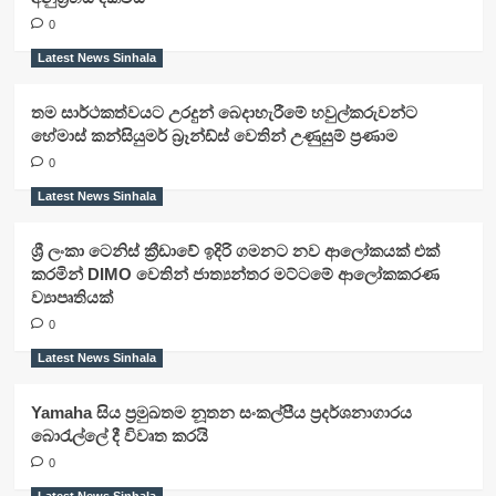
0
Latest News Sinhala
තම සාර්ථකත්වයට උරදුන් බෙදාහැරීමේ හවුල්කරුවන්ට
හේමාස් කන්සියුමර් බ්‍රෑන්ඩ්ස් වෙතින් උණුසුම් ප්‍රණාම
0
Latest News Sinhala
ශ්‍රී ලංකා ටෙනිස් ක්‍රීඩාවේ ඉදිරි ගමනට නව ආලෝකයක් එක්
කරමින් DIMO වෙතින් ජාත්‍යන්තර මට්ටමේ ආලෝකකරණ
ව්‍යාපෘතියක්
0
Latest News Sinhala
Yamaha සිය ප්‍රමුඛතම නූතන සංකල්පීය ප්‍රදර්ශනාගාරය
බොරැල්ලේ දී විවෘත කරයි
0
Latest News Sinhala