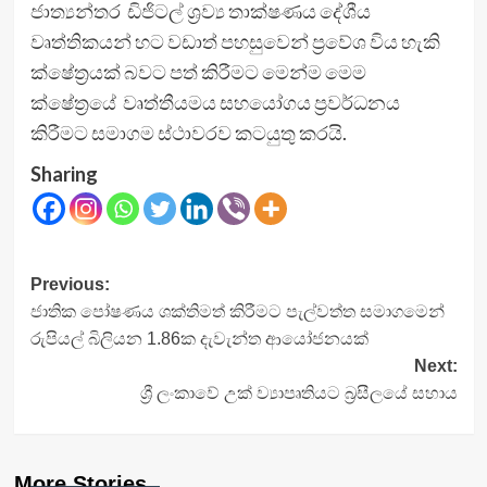
ජාත්‍යන්තර ඩිජිටල් ශ්‍රව්‍ය තාක්ෂණය දේශීය
වෘත්තිකයන් හට වඩාත් පහසුවෙන් ප්‍රවේශ විය හැකි
ක්ෂේත්‍රයක් බවට පත් කිරීමට මෙන්ම මෙම
ක්ෂේත්‍රයේ වෘත්තීයමය සහයෝගය ප්‍රවර්ධනය
කිරීමට සමාගම ස්ථාවරව කටයුතු කරයි.
Sharing
Post
Previous:
ජාතික පෝෂණය ශක්තිමත් කිරීමට පැල්වත්ත සමාගමෙන්
navigation
රුපියල් බිලියන 1.86ක දැවැන්ත ආයෝජනයක්
Next:
ශ්‍රී ලංකාවේ උක් ව්‍යාපෘතියට බ්‍රසීලයේ සහාය
More Stories