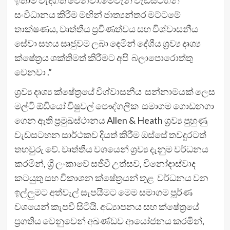
සංවිධානය කිරිම මඟින් ජාත්‍යන්තර මට්ටමේ
තාක්ෂණය, වෘත්තීය ප්‍රවීණත්වය සහ විශ්වාසනීය
සේවා සහය සෘජුවම ලබා දෙමින් දේශීය ශ්‍රව්‍ය දෘශ්‍ය
ක්ෂේත්‍රය ශක්තිමත් කිරීමට අපි බලාපොරොත්තු
වෙනවා .”
ශ්‍රව්‍ය දෘශ්‍ය ක්ෂේත්‍රයේ විශ්වාසනීය සන්නාමයක් ලෙස
මල්ටි ඕඩියෝ විෂුවල් පෞද්ගලික සමාගම ගොඩනගා
ගෙන ඇති ප්‍රමුඛස්ථානය Allen & Heath ශ්‍රව්‍ය පුහුණු
වැඩසටහන සාර්ථකව දියත් කිරීම ඔස්සේ තවදුරටත්
තහවුරු වේ. වෘත්තීය වශයෙන් ශ්‍රව්‍ය දැනුම වර්ධනය
කරමින්, ශ්‍රී ලංකාවේ සජීවී උත්සව, විනෝදාස්වාද
කටයුතු සහ විකාශන ක්ෂේත්‍රයන් තුළ වර්ධනය වන
ඉල්ලුමට අත්වැල් සැපයීමට මෙම සමාගම පූර්ණ
වශයෙන් කැපවී සිටියි. අධ්‍යාපනය සහ ක්ෂේත්‍රයේ
ප්‍රගතිය වෙනුවෙන් අඛණ්ඩව ආයෝජනය කරමින්,