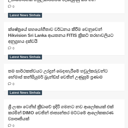
0
Latest News Sinhala
ක්ෂේත්‍රයේ සහයෝගීතාව වර්ධනය කිරීම වෙනුවෙන්
Hikvision Sri Lanka ආයතනය FITIS ක්‍රිකට් තරඟාවලියට
අනුග්‍රහය දක්වයි
0
Latest News Sinhala
තම සාර්ථකත්වයට උරදුන් බෙදාහැරීමේ හවුල්කරුවන්ට
හේමාස් කන්සියුමර් බ්‍රෑන්ඩ්ස් වෙතින් උණුසුම් ප්‍රණාම
0
Latest News Sinhala
ශ්‍රී ලංකා ටෙනිස් ක්‍රීඩාවේ ඉදිරි ගමනට නව ආලෝකයක් එක්
කරමින් DIMO වෙතින් ජාත්‍යන්තර මට්ටමේ ආලෝකකරණ
ව්‍යාපෘතියක්
0