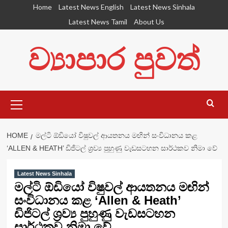
Skip
Home
Latest News English
Latest News Sinhala
to
Latest News Tamil
About Us
content
ව්‍යාපාර පුවත්
Primary
Menu
HOME
මල්ටි ඕඩියෝ විෂුවල් ආයතනය මඟින් සංවිධානය කළ
‘ALLEN & HEATH’ ඩිජිටල් ශ්‍රව්‍ය පුහුණු වැඩසටහන සාර්ථකව නිමා වේ
Latest News Sinhala
මල්ටි ඕඩියෝ විෂුවල් ආයතනය මඟින්
සංවිධානය කළ ‘Allen & Heath’
ඩිජිටල් ශ්‍රව්‍ය පුහුණු වැඩසටහන
සාර්ථකව නිමා වේ