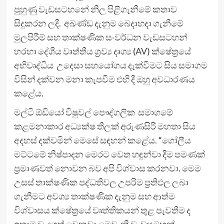
පුහුණු වැඩසටහනේ නිල පිළිගැනීමේ කතාව
සිදුකරන ලදී. අඛණ්ඩ දැනුම බෙදාහදා ගැනීමේ
මුලපිරීම් සහ තාක්ෂණික සංවර්ධන වැඩසටහන්
හරහා දේශීය වෘත්තීය ශ්‍රව්‍ය දෘශ්‍ය (AV) ක්ෂේත්‍රයේ
අභිවෘද්ධිය උදෙසා සහයෝගය දැක්වීමට සිය සමාගම
විසින් දක්වන මනා කැපවීම එහි දී ඔහු අවධාරණය
කළේය.
මල්ටි ඕඩියෝ විෂුවල් පෞද්ගලික සමාගමේ
කළමනාකාර අධ්‍යක්ෂ තිලක් අරුණසිරි මහතා සිය
අදහස් දක්වමින් මෙසේ සඳහන් කළේය. “ගෝලීය
මට්ටමේ නිෂ්පාදන මෙරට වෙත හඳුන්වා දීම පමණක්
ප්‍රමාණවත් නොවන බව අපි විශ්වාස කරනවා. මෙම
උසස් තාක්ෂණික පද්ධතිවල උපරිම ප්‍රතිඵල ලබා
ගැනීමට අවශ්‍ය තාක්ෂණික දැනුම සහ ආත්ම
විශ්වාසය ක්ෂේත්‍රයේ වෘත්තිකයන් තුළ පැවතීම ද
ඉතාම වැදගත් වෙනවා.මෙවැනි වැඩසටහන්