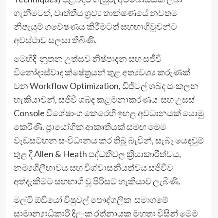
ගැනීමටත්, වෘත්තීය ශ්‍රව්‍ය තාක්ෂණයේ නවතම
නිපැයුම් ගවේෂණය කිරීමටත් සහභාගීවූවන්ට
අවස්ථාව සලසා තිබිණි.
මෙහිදී නූතන උත්සව නිෂ්පාදන සහ සජීවී
විනෝදාස්වාද ක්ෂේත්‍රයන් තුළ අත්‍යවශ්‍ය කරුණක්
වන Workflow Optimization, ඩිජිටල් ශබ්ද සංකලන
හැකියාවන්, සජීවී ශබ්ද කළමනාකරණය සහ උසස්
Console විශේෂාංග කෙරෙහි ඉහළ අවධානයක් යොමු
කෙරිණි. ප්‍රායෝගික ආකෘතියක් සමඟ මෙම
වැඩසටහන සංවිධානය කර තිබූ බැවින්, සැබෑ යෙදවුම්
තුළ දී Allen & Heath පද්ධතිවල ක්‍රියාකාරීත්වය,
නම්‍යශීලීභාවය සහ විශ්වාසනීයත්වය සජීවීව
අත්දැකීමට සහභාගී වූ පිරිසට හැකියාව ලැබිණි.
මල්ටි ඕඩියෝ විෂුවල් පෞද්ගලික සමාගමේ
සාමාන්‍යාධිකාරී දිලංක රත්නායක මහතා විසින් මෙම