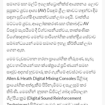
සමාගම සහ මල්ටි ඉලෙක්ට්‍රොනික්ස් ආයතනය ලොව
සුප්‍රකට ශ්‍රව්‍ය දෘශ්‍ය (AV) විසඳුම් ශ්‍රී ලංකාවට හඳුන්වා දීම
සඳහා සුවිශේෂී දායකත්වයක් ලබා දෙයි. වෘත්තීය
මට්ටමේ ශ්‍රව්‍ය, ආලෝකකරණ සහ ඒකාබද්ධ AV
විසඳුම් සැපයීමේ දී විශ්වාසනීයත්වය, තාක්ෂණික
විශේෂඥතාව මෙන්ම පාරිභෝගික කේන්ද්‍රීය සේවාව
සම්බන්ධයෙන් මෙම සමාගම ඉහළ කීර්තියක් ලබා
ගෙන ඇත.
මෙම වැඩසටහන හරහා ප්‍රායෝගික නිරූපණ, සැබෑ
ශ්‍රව්‍ය භාවිතයන් සහ ක්ෂේත්‍රයේ ප්‍රවීණයන් සමඟ
සෘජුව අදහස් හුවමාරු කර ගැනීමේ අවස්ථාව මෙන්ම
Allen & Heath Digital Mixing Consoles පිළිබඳ
ප්‍රායෝගික අත්දැකීම් පිරිනැමීමට ද සැලසුම් කර
තිබිණි. මෙමඟින් නූතන ඩිජිටල් ශබ්ද පරිපාලන
ශිල්පීය ක්‍රම (Digital Sound Reinforcement
Techniques) පිළිබඳව ගැඹුරු අවබෝධයක් ලබා