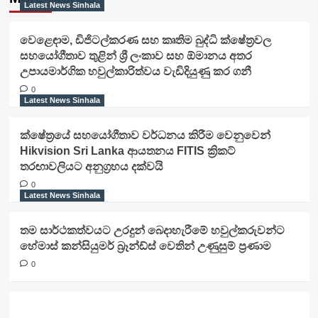
Latest News Sinhala
වෙළෙඳාම, ඩිජිටල්කරණ සහ කෘතිම බුද්ධි ක්ෂේත්‍රවල
සහයෝගීතාව තුළින් ශ්‍රී ලංකාව සහ ඕමානය අතර
උපායමාර්ගික හවුල්කාරිත්වය වැඩිදියුණු කර ගනී
0
Latest News Sinhala
ක්ෂේත්‍රයේ සහයෝගීතාව වර්ධනය කිරීම වෙනුවෙන්
Hikvision Sri Lanka ආයතනය FITIS ක්‍රිකට්
තරඟාවලියට අනුග්‍රහය දක්වයි
0
Latest News Sinhala
තම සාර්ථකත්වයට උරදුන් බෙදාහැරීමේ හවුල්කරුවන්ට
හේමාස් කන්සියුමර් බ්‍රෑන්ඩ්ස් වෙතින් උණුසුම් ප්‍රණාම
0