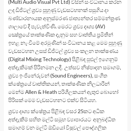
(Multi Audio Visual Pvt Ltd) විසින් සංවිධානය කරන
ලද ඩිජිටල් ශ්‍රව්‍ය පුහුණු වැඩසටහනක් පසුගිය දා
බණ්ඩාරනායක අනුස්මරණ ජාත්‍යන්තර සම්මන්ත්‍රණ
ශාලාවේ දී පැවැත්විණි. මෙරට ශ්‍රව්‍ය දෘශ්‍ය (AV)
ක්‍ෂේත්‍රයේ තාක්ෂණික දැනුම සහ වෘත්තීය ප්‍රමිතීන්
ඉහළ නැංවීමේ අරමුණින් සංවිධානය කළ මෙම පුහුණු
වැඩසටහන උසස් ඩිජිටල් ශ්‍රව්‍ය සංකලන තාක්ෂණය
(Digital Mixing Technology) පිළිබඳ පුළුල් ඉගෙනුම්
අත්දැකීමක් පිරිනමන ලදී. උත්සව නිෂ්පාදන සමාගම්,
ශ්‍රව්‍ය ඉංජිනේරුවන් (Sound Engineers), සංගීත
ක්ෂේත්‍රයේ වෘත්තිකයන්, තාක්ෂණික නිලධාරීන්
මෙන්ම Allen & Heath පරිශීලකයන් ඇතුළු බොහෝ
පිරිසක් මෙම වැඩසටහනට එක්ව සිටියහ.
ශ්‍රව්‍ය දෘශ්‍ය ක්ෂේත්‍රය පිළිබඳ වසර 25කට අධික
අත්දැකීම් සහිත මල්ටි සමූහ ව්‍යාපාරයට අනුබද්ධිත
සමාගම් වන මල්ටි ඕඩියෝ විෂුවල් පෞද්ගලික