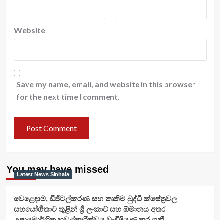
Website
Save my name, email, and website in this browser
for the next time I comment.
You may have missed
Latest News Sinhala
වෙළෙඳාම, ඩිජිටල්කරණ සහ කෘතිම බුද්ධි ක්ෂේත්‍රවල
සහයෝගීතාව තුළින් ශ්‍රී ලංකාව සහ ඕමානය අතර
උපායමාර්ගික හවුල්කාරිත්වය වැඩිදියුණු කර ගනී