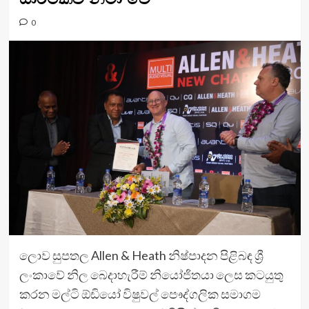
0
ලොව සුපතල Allen & Heath නිෂ්පාදන පිළිබඳ ශ්‍රී
ලංකාවේ නිල බෙදාහැරීම් නියෝජිතයා ලෙස කටයුතු
කරන මල්ටි ඕඩියෝ විෂුවල් පෞද්ගලික සමාගම