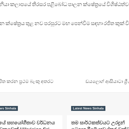
ඕෂනියා කලාපයේ තිරසර පළිබෝධ පාලන ක්ෂේත්‍රයේ විශිෂ්ඨත්
ක්ෂේත්‍රය තුළ නව පරපුරට මඟ පෙන්වීම සඳහා රජිත කුක් ව
ත කරන ප්‍රථම බැංකු අතරට
ඩයලොග් ආසියාටා ශ්‍
ws Sinhala
Latest News Sinhala
‍රයේ සහයෝගීතාව වර්ධනය
තම සාර්ථකත්වයට උරදුන්