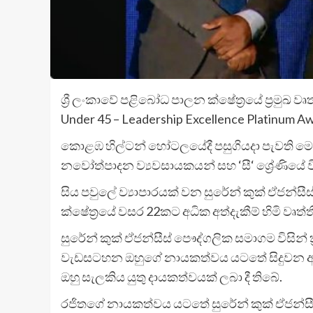
ශ්‍රී ලංකාවේ පළිබෝධ පාලන ක්ෂේත්‍රයේ ප්‍රමුඛ 
Under 45 – Leadership Excellence Platinum 
කොළඹ හිල්ටන් හෝටලයේදී පසුගියදා පැවති ම
නවෝත්පාදන ව්‍යවසායකයන් සහ ‘සී‘ ශ්‍රේණියේ 
සිය පවුලේ ව්‍යාපාරයක් වන සුරේන් කුක් ඒජන්
ක්ෂේත්‍රයේ වසර 22කට අධික අත්දැකීම් හිමි වෘත්
සුරේන් කුක් ඒජන්සීස් පෞද්ගලික සමාගම විසි
වැඩසටහන ඔහුගේ නායකත්වය යටතේ සිදුවන අතර, ක
ඔහු සැලකිය යුතු දායකත්වයක් ලබා දී තිබේ.
රජිතගේ නායකත්වය යටතේ සුරේන් කුක් ඒජන්සී