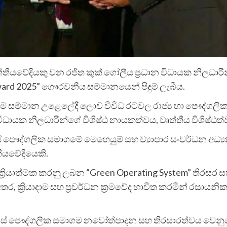
වෘත්තීයවේදියකු වන රජිත කුක් ගෝලීය ප්‍රධාන විධායක නිලධාර
Award 2025” ගෞරවනීය සම්මානයෙන් පිදුම් ලැබීය.
ෙම සම්මාන උළෙලේදී ලොව විවිධ රටවල රාජ්‍ය හා පෞද්
විධායක නිලධාරීන්ගේ විශිෂ්ඨ නායකත්වය, වෘත්තීය විශිෂ්ඨ
සීස් පෞද්ගලික සමාගමේ මෙහෙයුම් සහ ව්‍යාපාර සංවර්ධන අ
තීයවේදියෙකි.
න් ක්‍රියාත්මක කරනු ලබන “Green Operating System” ති
්‍රියාදාම සහ ප්‍රවර්ධන ක්‍රමවේද භාවිත කරමින් රසායනික
ස් පෞද්ගලික සමාගම නවෝත්පාදන සහ තිරසාරත්වය වෙනුවෙ