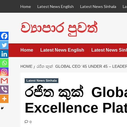
Skip
Home
Latest News English
Latest News Sinhala
La
to
content
ව්‍යාපාර පුවත්
Home
Latest News English
Latest News Sin
HOME
රජිත කුක් GLOBAL CEO ‘45 UNDER 45 – LEADE
Latest News Sinhala
රජිත කුක් Glob
Excellence Pla
0