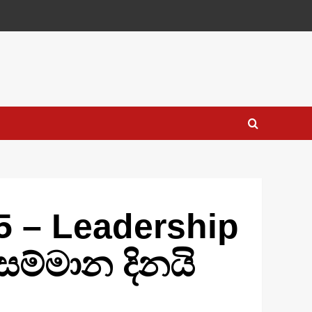
5 – Leadership
සම්මාන දිනයි