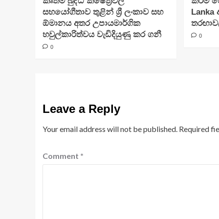
කෘතිම බුද්ධි ක්ෂේත්‍රවල
කිරීම ව
සහයෝගීතාව තුළින් ශ්‍රී ලංකාව සහ
Lanka 
ඕමානය අතර උපායමාර්ගික
තරඟාවලි
හවුල්කාරිත්වය වැඩිදියුණු කර ගනී
0
0
Leave a Reply
Your email address will not be published.
Required fi
Comment
*