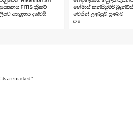
ෙනුවෙන් Hikvision Sri
බෙදාහැරීමේ හවුල්කරුවන්
ආයතනය FITIS ක්‍රිකට්
හේමාස් කන්සියුමර් බ්‍රෑන්ඩ්ස
යට අනුග්‍රහය දක්වයි
වෙතින් උණුසුම් ප්‍රණාම
0
elds are marked
*