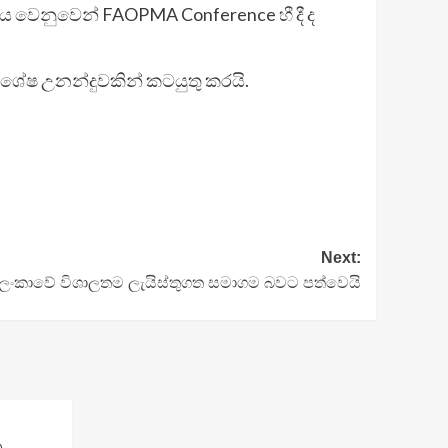
වය වෙනුවෙන් FAOPMA Conference හී දී ද
ිශේෂ උනන්දුවකින් කටයුතු කරයි.
Next:
රී ලංකාවේ විශාලතම ලැයිස්තුගත සමාගම බවට පත්වෙයි