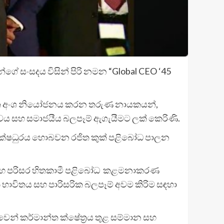
ීන්ගේ සංසදය විසින් පිරි නමන “Global CEO ‘45
ගලික අංශ නියෝජනය කරන තරුණ නායකයන්,
ත්වය සහ සමාජයීය බලපෑම් ඇගැයීමට ලක් කෙරිණි.
ධ්‍යක්ෂධුරය හොබවන රජිත කුක් පළිබෝධ පාලන
රසර සහ පරිසර හිතකාමී පළිබෝධ කළමනාකරණ
 භාවිතය සහ පාරිසරික බලපෑම් අවම කිරිම සඳහා
න් කර්මාන්ත ක්ෂේත්‍රය තුළ සම්මාන සහ