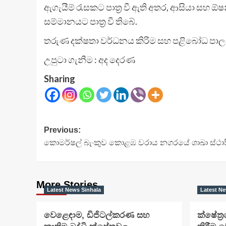
ඇගැයීම් රැසකට පාත්‍ර වී ඇති අතර, ආසියා සහ 
සම්මානයට පාත්‍ර වී තිබේ.
තරුණ දක්ෂතා වර්ධනය කිරිම සහ පළිබෝධ පාලන 
උපුටා ගැනීම : අද දෙරණ
Sharing
Post
Previous:
කොමර්ෂල් බැංකුව කොළඹ වරාය නගරයේ ශාඛා ස්ථාපි
navigation
More Stories
Latest News Sinhala
Latest Ne
වෙළෙඳාම, ඩිජිටල්කරණ සහ
ක්ෂේත්