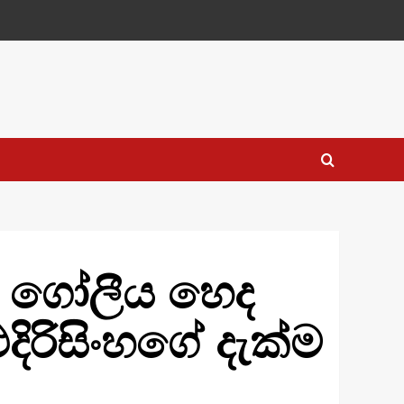
් ගෝලීය හෙද
දිරිසිංහගේ දැක්ම