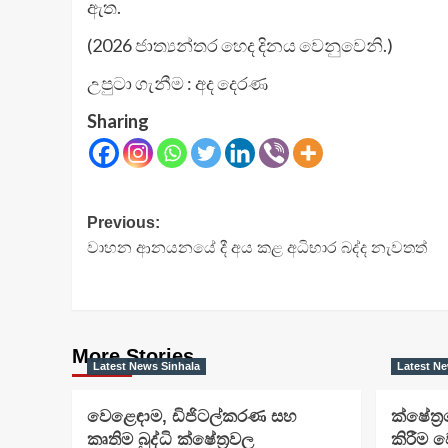
ඇත.
(2026 ජාත්‍යන්තර හෙද දිනය වෙනුවෙනි.)
උපුටා ගැනීම : අද දෙරණ
Sharing
Post
Previous:
වාහන ආනයනයේ දී අය කළ අධිභාර බද්ද නැවතත්
navigation
More Stories
Latest News Sinhala
Latest Ne
වෙළෙඳාම, ඩිජිටල්කරණ සහ
ක්ෂේත්
කෘතිම බුද්ධි ක්ෂේත්‍රවල
කිරීම ව