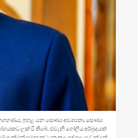
ගහණය, ඉහළ යන සෞඛ්‍ය අවශ්‍යතා, සෞඛ්‍ය
ගයකට ලක් වී තිබේ. එවැනි ගෝලීය අර්බුදයක්
රීමේ දැක්මක් සමඟ කටයුතු කළ පුද්ගලයා වන්නේ