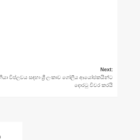
Next:
ියා විප්ලවය සඳහා ශ්‍රී ලංකාව ගෝලීය ආයෝජකයින්ට
දොරටු විවර කරයි
ට