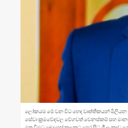
ලෝකයම මේ වන විට හෙද වෘත්තිකයන් මිලියන 
සේවා ක්‍රමවේදවල වේගවත් වෙනස්කම් සහ මානව 
මතු වීමට බොහෝ කලකට පෙර සිට ශ්‍රී ලංකාව ගෝල