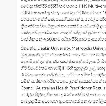
වෛද්‍ය කිත්සිරි එදිරිසිංහ මහතාය. IIHS Multi
පරිවර්තනයක් ඇති කළ වෛද්‍ය එදිරිසිංහ මහතා “W
වශයෙන් ශක්තිමත්, සායනිකව දක්ෂ, ගෝලීය පරි
ක්‍රියාත්මක විය. ඔහුගේ නායකත්වය යටතේ ශ්‍රී ලං
ශාස්ත්‍රපති උපාධිය සහ හෙද ක්ෂේත්‍රයේ ප්‍රථම
වෘත්තිකයන් 4,500කට අධික පිරිසකට ජාත්‍යන්තරව 
එමෙන්ම Deakin University, Metropolia Universi
ශ්‍රී ලංකාවේ ප්‍රථම ජාත්‍යන්තර හෙද අධ්‍යාපන 
හෙද සිසුන් දහස් ගණනකට ජාත්‍යන්තර උපාධි, විදේ
හිමි විය. වර්තමානයේදී IIHSහි පුහුණුව ලැබූ හ
රටවල සෞඛ්‍ය පද්ධතිවල සේවය කරමින් ගෝලීය සෞඛ
එමින් ජාතික ආර්ථිකයටද වැදගත් දායකත්වයක් සපය
Council, Australian Health Practitioner Re
ගෝලීය පිළිගැනීම තව දුරටත් ශක්තිමත් කර ගෙන ඇ
සාම්ප්‍රදායික අධ්‍යාපන ආයතනයක් නොව ගෝලීය ස