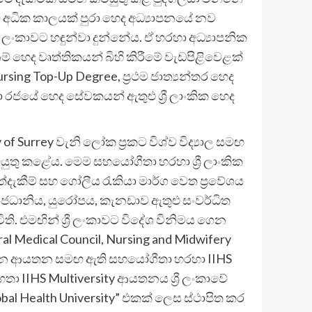
කකට අධික කාලයක් පුරා හෙද අධ්‍යාපනයේ නව
ී ලංකාවට හඳුන්වා දුන්නේය. ඒ හරහා අධ්‍යාපනික
 හෙද වෘත්තිකයන් බිහි කිරීමේ වැඩපිළිවෙළක්
ursing Top-Up Degree, ප්‍රථම ජාත්‍යන්තර හෙද
ා රජයේ හෙද සේවකයන් ඇතුළු ශ්‍රී ලාංකික හෙද
 of Surrey වැනි ලෝක ප්‍රකට විශ්ව විද්‍යාල සමඟ
 කටයුතු කළේය. මෙම සහයෝගීතා හරහා ශ්‍රී ලාංකික
අත්දැකීම් සහ ගෝලීය රැකියා මාර්ග වෙත ප්‍රවේශය
් රාජධානිය, යුරෝපය, කැනඩාව ඇතුළු සංවර්ධිත
. එමඟින් ශ්‍රී ලංකාවට විදේශ විනිමය ගෙන
l Medical Council, Nursing and Midwifery
 නියාමන ආයතන සමඟ ඇති සහයෝගීතා හරහා IIHS
හතා IIHS Multiversity ආයතනය ශ්‍රී ලංකාවේ
bal Health University” එකක් ලෙස ස්ථාපිත කර