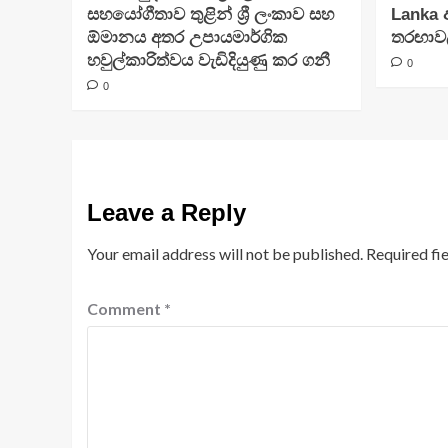
සහයෝගීතාව තුළින් ශ්‍රී ලංකාව සහ
Lanka 
ඕමානය අතර උපායමාර්ගික
තරඟාවලි
හවුල්කාරිත්වය වැඩිදියුණු කර ගනී
0
0
Leave a Reply
Your email address will not be published.
Required fi
Comment
*