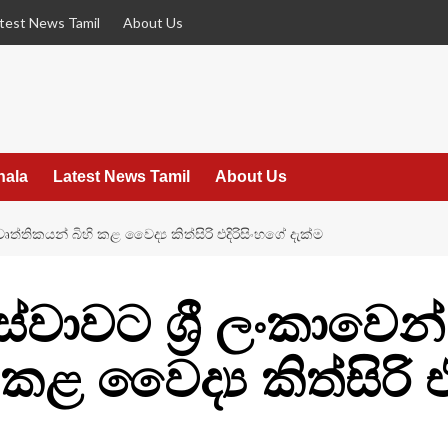
test News Tamil
About Us
hala
Latest News Tamil
About Us
තිකයන් බිහි කළ වෛද්‍ය කිත්සිරි එදිරිසිංහගේ දැක්ම
වාවට ශ්‍රී ලංකාවෙන
කළ වෛද්‍ය කිත්සිරි එ