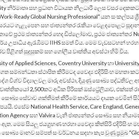
versity නිර්මාතෘ සහ ප්‍රධාන විධායක නිලධාරී ලෙස වසර දෙ
ork-Ready Global Nursing Professional” යන සංකල්පය ශ්‍ර
සරයට ගැළැපෙන සහ ජාත්‍යන්තර රැකියා වෙළඳපොළට සූදානම්
කාවේ ප්‍රථම ජාත්‍යන්තර හෙද ඩිප්ලෝමාව, ප්‍රථම ජාත්‍යන්තර N
 ආචාර්ය උපාධිය ඇරැඹීමට IIHS සමත් විය. මෙම වැඩසටහන් හරහ
පිළිගත් සුදුසුකම් සහ ගෝලීය වෘත්තීය අවස්ථා හිමි විය.
ty of Applied Sciences, Coventry University හා University
මාර්ගගත සම්බන්ධතා ස්ථාපිත කිරීමටද වෛද්‍ය එදිරිසිංහ මහතා
ශ විශ්ව විද්‍යාලවල මාරු අවස්ථා, දියුණු සෞඛ්‍ය පද්ධතිවල 
ෙද වෘත්තිකයෝ 2,500කට අධික පිරිසක් ඔස්ට්‍රේලියාව, එක්සත
්‍ය සේවාව ශක්තිමත් කිරීමේ කාර්යයට දායක වෙමින් සිටිති
යි. එසේම National Health Service, Care England, Genera
gulation Agency සහ Valvira වැනි ජාත්‍යන්තර සෞඛ්‍ය සහ
ත. මෙම සියලු ජයග්‍රහණ හරහා වෛද්‍ය කිත්සිරි එදිරිසිංහ ම
ෞඛ්‍ය මානව සම්පත් සංවර්ධනය සඳහා කැප වුණු ප්‍රමුඛ “Glo