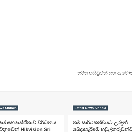
හරිත හයිඩ්‍රජන් සහ ඇමෝන
ws Sinhala
Latest News Sinhala
‍රයේ සහයෝගීතාව වර්ධනය
තම සාර්ථකත්වයට උරදුන්
ෙනුවෙන් Hikvision Sri
බෙදාහැරීමේ හවුල්කරුවන්