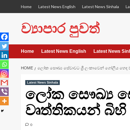
Skip
Home
Latest News English
Latest News Sinhala
La
to
content
ව්‍යාපාර පුවත්
Home
Latest News English
Latest News Sin
HOME
ලෝක සෞඛ්‍ය සේවාවට ශ්‍රී ලංකාවෙන් ගෝලීය හෙද වෘත්
Latest News Sinhala
ලෝක සෞඛ්‍ය සේ
වෘත්තිකයන් බිහි 
0