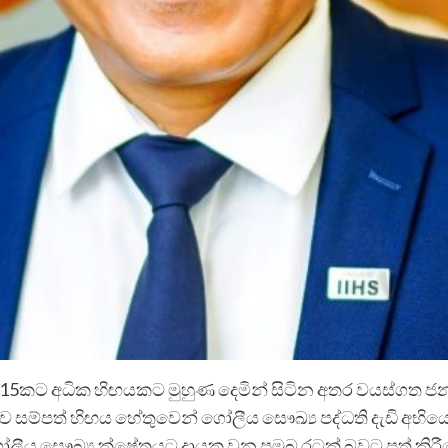
15කට අධික හිඟයකට මුහුණ දෙමින් සිටින අතර වයස්ගත ජන
සම්පත් හිඟය හේතුවෙන් ගෝලීය සෞඛ්‍ය පද්ධති දැඩි අභියෝ
ීය සෞඛ්‍ය ක්ෂේත්‍රයට දායක වන ප්‍රමුඛ රටක් බවට පත් කි