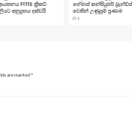
ආයතනය FITIS ක්‍රිකට්
හේමාස් කන්සියුමර් බ්‍රෑන්ඩ්ස
යට අනුග්‍රහය දක්වයි
වෙතින් උණුසුම් ප්‍රණාම
0
elds are marked
*