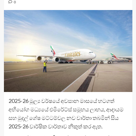
0
2025-26 මූල්‍ය වර්ෂයේ අවසාන මාසයේ හටගත්
අභියෝග මධ්‍යයේ එමිරේට්ස් සමූහය ලාභය, ආදායම
සහ මුදල් ශේෂ මට්ටම්වල නව වාර්තා තබමින් සිය
2025-26 වාර්ෂික වාර්තාව නිකුත් කර ඇත.