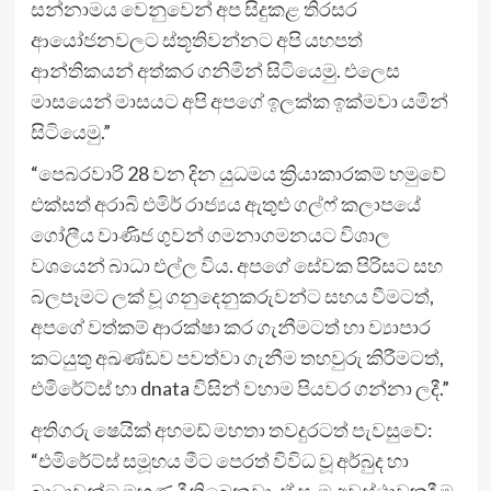
සන්නාමය වෙනුවෙන් අප සිදුකළ තිරසර
ආයෝජනවලට ස්තූතිවන්නට අපි යහපත්
ආන්තිකයන් අත්කර ගනිමින් සිටියෙමු. එලෙස
මාසයෙන් මාසයට අපි අපගේ ඉලක්ක ඉක්මවා යමින්
සිටියෙමු.”
“පෙබරවාරි 28 වන දින යුධමය ක්‍රියාකාරකම් හමුවේ
එක්සත් අරාබි එමිර් රාජ්‍යය ඇතුළු ගල්ෆ් කලාපයේ
ගෝලීය වාණිජ ගුවන් ගමනාගමනයට විශාල
වශයෙන් බාධා එල්ල විය. අපගේ සේවක පිරිසට සහ
බලපෑමට ලක් වූ ගනුදෙනුකරුවන්ට සහය වීමටත්,
අපගේ වත්කම් ආරක්ෂා කර ගැනීමටත් හා ව්‍යාපාර
කටයුතු අඛණ්ඩව පවත්වා ගැනීම තහවුරු කිරීමටත්,
එමිරේට්ස් හා dnata විසින් වහාම පියවර ගන්නා ලදී.”
අතිගරු ෂෙයික් අහමඩ් මහතා තවදුරටත් පැවසුවේ:
“එමිරේට්ස් සමූහය මීට පෙරත් විවිධ වූ අර්බුද හා
බාධාවන්ට මුහුණ දී තිබෙනවා. ඒ සෑම අවස්ථාවකදී ම