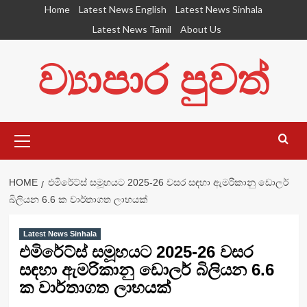
Skip
Home
Latest News English
Latest News Sinhala
to
Latest News Tamil
About Us
content
ව්‍යාපාර පුවත්
Primary
Menu
HOME
එමිරේට්ස් සමූහයට 2025-26 වසර සඳහා ඇමරිකානු ඩොලර්
බිලියන 6.6 ක වාර්තාගත ලාභයක්
Latest News Sinhala
එමිරේට්ස් සමූහයට 2025-26 වසර
සඳහා ඇමරිකානු ඩොලර් බිලියන 6.6
ක වාර්තාගත ලාභයක්