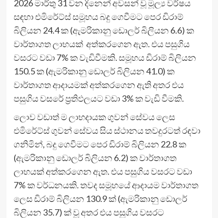
2026 මාර්තු 31 වන දිනෙන් අවසන් වූ මූල්‍ය වර්ෂය
සඳහා එමිරේට්ස් සමූහය බදු ගෙවීමට පෙර ඩිරාම්
බිලියන 24.4 ක (ඇමරිකානු ඩොලර් බිලියන 6.6) ක
වාර්තාගත ලාභයක් අත්කරගෙන ඇත. එය පසුගිය
වසරට වඩා 7% ක වැඩිවීමකි. සමූහය ඩිරාම් බිලියන
150.5 ක (ඇමරිකානු ඩොලර් බිලියන 41.0) ක
වාර්තාගත ආදායමක් අත්කරගෙන ඇති අතර එය
පසුගිය වසරේ ප්‍රතිඵලයට වඩා 3% ක වැඩි වීමකි.
ලොව වඩාත් ම ලාභදායක ගුවන් සේවය ලෙස
එමිරේට්ස් ගුවන් සේවය සිය ස්ථානය තවදුරටත් රඳවා
ගනිමින්, බදු ගෙවීමට පෙර ඩිරාම් බිලියන 22.8 ක
(ඇමරිකානු ඩොලර් බිලියන 6.2) ක වාර්තාගත
ලාභයක් අත්කරගෙන ඇත. එය පසුගිය වසරට වඩා
7% ක වර්ධනයකි. තවද සමූහයේ ආදායම වාර්තාගත
ලෙස ඩිරාම් බිලියන 130.9 ක් (ඇමරිකානු ඩොලර්
බිලියන 35.7) ක් වූ අතර එය පසුගිය වසරට