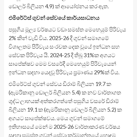
ඩොලර් බිලියන 4.9) ක් ආයෝජනය කර ඇත.
එමිරේට්ස් ගුවන් සේවයේ කාර්යසාධනය
පසුගිය මූල්‍ය වර්ෂයට වඩා සමස්ත මෙහෙයුම් පිරිවැය
2% කින් වැඩි විය. 2025-26 දී ගුවන් සමාගමේ
විශාලතම පිරිවැය සංරචක දෙක වූයේ ඉන්ධන සහ
සේවක පිරිවැය යි. 2024-25 දී තිබූ 31%ක අගයට
සාපේක්ෂව මෙම වසරේදී මෙහෙයුම් පිරිවැයෙන්
ඉන්ධන සඳහා යෙදවූ පිරිවැය ප්‍රමාණය 29%ක් විය.
එමිරේට්ස් ගුවන් සේවය ඩිරාම් බිලියන 19.7 ක
(ඇමරිකානු ඩොලර් බිලියන 5.4) ක නව වාර්තාගත
ශුද්ධ ලාභයක් අත්කරගත්තේ පසුගිය වසරේ ඩිරාම්
බිලියන 19.1 ක (ඇමරිකානු ඩොලර් බිලියන 5.2) ක
අගයට සාපේක්ෂවය. මෙය ගුවන් සමාගමේ
ඉතිහාසයේ මෙන් ම 2025-26 වාර්තාකරණ වර්ෂය
සඳහා සමස්ත ගුවන් සේවා කර්මාන්තයේ හොඳම