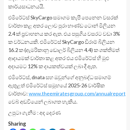
කාර්යසාධනයයි.
එමිරේට්ස් SkyCargo සමාගම කැපී පෙනෙන වසරක්
වාර්තා කළ අතර ලොව පුරා භාණ්ඩ ටොන් මිලියන
2.4 ක් ප්‍රවාහනය කර ඇත. එය පසුගිය වසරට වඩා 3%
ක වර්ධනයකි. එමිරේට්ස් SkyCargo ඩිරාම් බිලියන
16.2 ක (ඇමරිකානු ඩොලර් බිලියන 4.4) ක ශක්තිමත්
ආදායමක් වාර්තා කළ අතර එය එමිරේට්ස් හි මුළු
අදායමට 12% ක දායකත්වයක් ලබා දී ඇත.
එමිරේට්ස්, dnata සහ ඔවුන්ගේ අනුබද්ධ සමාගම්
ඇතුළත් එමිරේට්ස් සමූහයේ 2025-26 වාර්ෂික
වාර්තාව:
www.theemiratesgroup.com/annualreport
වෙබ් අඩවියෙන් ලබාගත හැකිය.
උපුටා ගැනීම : අද දෙරණ
Sharing