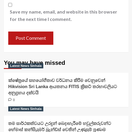
Save my name, email, and website in this browser
for the next time I comment.
You may have missed
Latest News Sinhala
ක්ෂේත්‍රයේ සහයෝගීතාව වර්ධනය කිරීම වෙනුවෙන්
Hikvision Sri Lanka ආයතනය FITIS ක්‍රිකට් තරඟාවලියට
අනුග්‍රහය දක්වයි
0
Latest News Sinhala
තම සාර්ථකත්වයට උරදුන් බෙදාහැරීමේ හවුල්කරුවන්ට
හේමාස් කන්සියුමර් බ්‍රෑන්ඩ්ස් වෙතින් උණුසුම් ප්‍රණාම