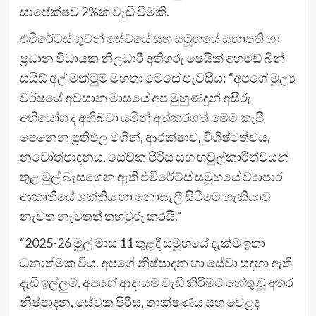
සාපේක්ෂව 2%ක වැඩි වීමකි.
එමිරේට්ස් ගුවන් සේවයේ සහ සමූහයේ සභාපති හා
ප්‍රධාන විධායක නිලධාරී අතිගරු ෂෙයික් අහමඩ් බින්
සයීඩ් අල් මක්ටුම් මහතා මෙසේ පැවසීය: “අපගේ මූල්‍ය
වර්ෂයේ අවසාන මාසයේ අප මුහුණදුන් අසීරු
අභියෝග ද අභිබවා යමින් අත්කරගත් මෙම කැපී
පෙනෙන ප්‍රතිඵල මගින්, ආරක්ෂාව, විශිෂ්ටත්වය,
නවෝත්පාදනය, සේවක පිරිස සහ හවුල්කාරීත්වයන්
තුළ මුල් බැසගෙන ඇති එමිරේට්ස් සමූහයේ ව්‍යාපාර
ආකෘතියේ ශක්තිය හා නොසැලී සිටීමේ හැකියාව
නැවත නැවතත් තහවුරු කරයි.”
“2025-26 මුල් මාස 11 තුළදී සමූහයේ දැක්ම ඉතා
ධනාත්මක විය. අපගේ නිෂ්පාදන හා සේවා සඳහා ඇති
දැඩි ඉල්ලුම, අපගේ ආදායම වැඩි කිරීමට හේතු වූ අතර
නිෂ්පාදන, සේවක පිරිස, තාක්ෂණය සහ වෙළඳ