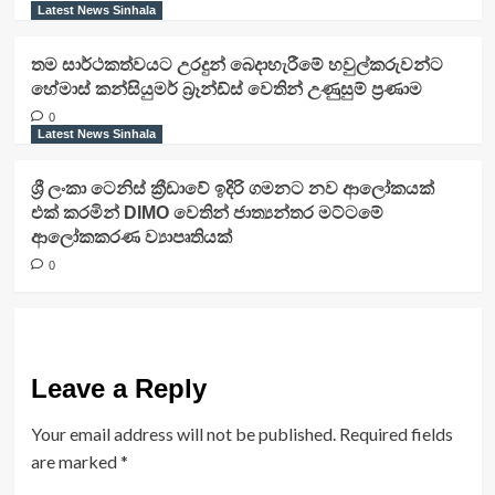
Latest News Sinhala
තම සාර්ථකත්වයට උරදුන් බෙදාහැරීමේ හවුල්කරුවන්ට
හේමාස් කන්සියුමර් බ්‍රෑන්ඩ්ස් වෙතින් උණුසුම් ප්‍රණාම
0
Latest News Sinhala
ශ්‍රී ලංකා ටෙනිස් ක්‍රීඩාවේ ඉදිරි ගමනට නව ආලෝකයක්
එක් කරමින් DIMO වෙතින් ජාත්‍යන්තර මට්ටමේ
ආලෝකකරණ ව්‍යාපෘතියක්
0
Leave a Reply
Your email address will not be published.
Required fields
are marked
*