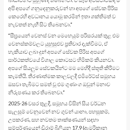
අපි අපගේ ගනුදෙනුකරුවන් හා අපගේ සේවක පිරිස
කෙරෙහි අවධානය යොමු කරමින් ඉතා ශක්තිමත් ව
නැවතත් නැඟී සිට තිබෙනවා.”
“සීඝ්‍රයෙන් වෙනස් වන මෙහෙයුම් පරිසරයක් තුළ එම
වෙනස්කම්වලට යුහුසුළුව ප්‍රතිචාර දැක්වීමට, ඒ
හැකියාව ලබා දුන් අපගේ සේවක පිරිස අපගේ
සාර්ථකත්වයේ විශාල කොටසට හිමිකම් කියනවා.
අපගේ සියලුම සේවකයින්ට මම මෙහිදී ස්තූති කිරීමට
කැමතියි. තීරණාත්මක කාලවලදී එමිරේට්ස් සමූහය
ඔසවා තැබීමට සමත් වූ එම ගුණාංග ඔවුන් මනාව
නිරූපණය කර තිබෙනවා.”
2025-26 වසර තුළදී, සමූහය විසින් සිය වර්ධන
සැලසුම් වෙනුවෙන් නව ගුවන් යානා, පහසුකම්,
උපකරණ, සහ නවතම තාක්ෂණයන් සඳහා
සම්පූර්ණයෙන් ඩිරාම් බිලියන 17.9 (ඇමරිකානු