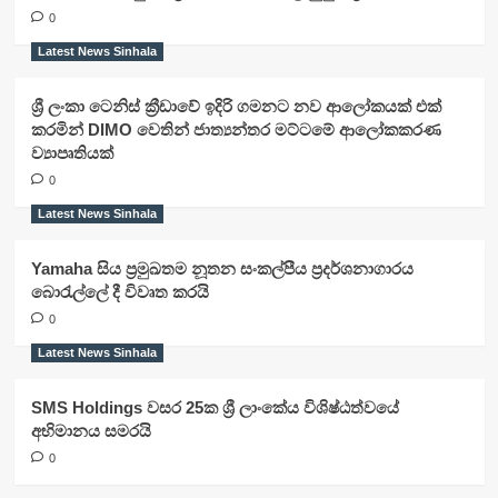
0
Latest News Sinhala
ශ්‍රී ලංකා ටෙනිස් ක්‍රීඩාවේ ඉදිරි ගමනට නව ආලෝකයක් එක්
කරමින් DIMO වෙතින් ජාත්‍යන්තර මට්ටමේ ආලෝකකරණ
ව්‍යාපෘතියක්
0
Latest News Sinhala
Yamaha සිය ප්‍රමුඛතම නූතන සංකල්පීය ප්‍රදර්ශනාගාරය
බොරැල්ලේ දී විවෘත කරයි
0
Latest News Sinhala
SMS Holdings වසර 25ක ශ්‍රී ලාංකේය විශිෂ්ඨත්වයේ
අභිමානය සමරයි
0