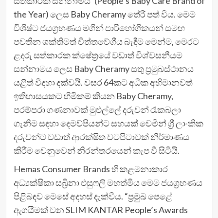
සත්කාරක සන්නාමය’ (People’s Baby Care Brand of
the Year) ලෙස Baby Cheramy තේරී පත් විය. මෙම
විශිෂ්ට ජයග්‍රහණය මගින් පාරිභෝගිකයන් සමඟ
පවතින ශක්තිමත් චිත්තවේගීය බැඳීම මෙන්ම, මෙරට
ළදරු සත්කාරක ක්ෂේත්‍රයේ වඩාත් විශ්වසනීයම
සන්නාමය ලෙස Baby Cheramy සතු ප්‍රමුඛස්ථානය
යළිත් විදහා දක්වයි. වසර 64කට අධික අභිමානවත්
ඉතිහාසයකට හිමිකම් කියන Baby Cheramy,
පරම්පරා ගණනාවක් මුළුල්ලේ දරුවන් රැකබලා
ගැනීම සඳහා දෙමව්පියන්ට සහයක් වෙමින් ශ්‍රී ලාංකික
දරුවන්ට වඩාත් ආරක්ෂිත වටපිටාවක් නිර්මාණය
කිරීම වෙනුවෙන් නිරන්තරයෙන් කැප වී සිටියි.
Hemas Consumer Brands හි කළමනාකාර
අධ්‍යක්ෂිකා සබ්‍රිනා එසුෆලි මහත්මිය මෙම ජයග්‍රහණය
පිළිබඳව මෙසේ අදහස් දැක්වීය. “ප්‍රමුඛ පෙළේ
ඇගයීමක් වන SLIM KANTAR People’s Awards