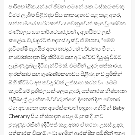
පාරිභෝගිකයන්ගේ ජීවන ගමනේ කොටස්කරුවෙකු
වීමට ලැබීම පිළිබඳව සිය කෘතඥතාව පළ කළ අතර,
සන්නාමයේ සාර්ථකත්වය වෙනුවෙන් කැප වූ සේවක
මණ්ඩලය සහ පාර්ශවකරුවන් ද ඇගයීමට ලක්
කළේය. වැඩිදුරටත් අදහස් දැක්වූ ඒ මහතා, “මෙම
සුවිශේෂී ඇගයීම අපට තවදුරටත් වර්ධනය වීමට,
නවෝත්පාදන සිදු කිරීමට සහ අඛණ්ඩව දියුණු වීමට
ලැබුණු ප්‍රබල දිරිගැන්වීමක්. එමගින් ළදරු සත්කාරය,
ආරක්ෂාව සහ ගුණාත්මකභාවය පිළිබඳ නව ප්‍රමිතීන්
බිහි කිරීමට අප තවදුරටත් උත්සාහ කරනවා. මෙම
කැපවීමේ ප්‍රතිඵලයක් ලෙස ළදරු සත්කාරක නිෂ්පාදන
පිළිබඳ ශ්‍රී ලාංකික මව්වරුන්ගේ දිනෙන් දින වෙනස්
වන අවශ්‍යතා සහ අපේක්ෂාවන් හඳුනා ගනිමින් Baby
Cheramy සිය නිෂ්පාදන පෙළ මෑතක දී නව
මුහුණුවරකින් ඉදිරිපත් කළ අතර ඒ හරහා උසස් ළදරු
සත්කාරක විසඳුම් ලබා දෙමින් ආරක්ෂිත ප්‍රමිතීන් ඉහළ