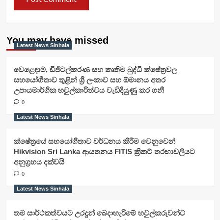
You may have missed
Latest News Sinhala
වෙළෙඳාම, ඩිජිටල්කරණ සහ කෘතිම බුද්ධි ක්ෂේත්‍රවල
සහයෝගීතාව තුළින් ශ්‍රී ලංකාව සහ ඕමානය අතර
උපායමාර්ගික හවුල්කාරිත්වය වැඩිදියුණු කර ගනී
0
Latest News Sinhala
ක්ෂේත්‍රයේ සහයෝගීතාව වර්ධනය කිරීම වෙනුවෙන්
Hikvision Sri Lanka ආයතනය FITIS ක්‍රිකට් තරඟාවලියට
අනුග්‍රහය දක්වයි
0
Latest News Sinhala
තම සාර්ථකත්වයට උරදුන් බෙදාහැරීමේ හවුල්කරුවන්ට