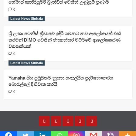
හේමාස් කන්සියුමර් බ්‍රෑන්ඩ්ස් වෙතින් උණුසුම් ප්‍රණාම
0
Latest News Sinhala
ශ්‍රී ලංකා ටෙනිස් ක්‍රීඩාවේ ඉදිරි ගමනට නව ආලෝකයක් එක්
කරමින් DIMO වෙතින් ජාත්‍යන්තර මට්ටමේ ආලෝකකරණ
ව්‍යාපෘතියක්
0
Latest News Sinhala
Yamaha සිය ප්‍රමුඛතම නූතන සංකල්පීය ප්‍රදර්ශනාගාරය
බොරැල්ලේ දී විවෘත කරයි
0
Home
Latest
Latest
Latest
About
News
News
News
Us