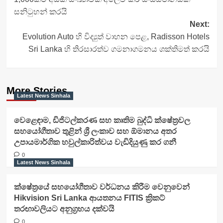
සනිටුහන් කරයි
Next:
Evolution Auto හි විද්‍යුත් වාහන පෙළ, Radisson Hotels
Sri Lanka හි තිරසාරත්ව ගමනාගමනය ශක්තිමත් කරයි
More Stories
Latest News Sinhala
වෙළෙඳාම, ඩිජිටල්කරණ සහ කෘතිම බුද්ධි ක්ෂේත්‍රවල
සහයෝගීතාව තුළින් ශ්‍රී ලංකාව සහ ඕමානය අතර
උපායමාර්ගික හවුල්කාරිත්වය වැඩිදියුණු කර ගනී
0
Latest News Sinhala
ක්ෂේත්‍රයේ සහයෝගීතාව වර්ධනය කිරීම වෙනුවෙන්
Hikvision Sri Lanka ආයතනය FITIS ක්‍රිකට්
තරඟාවලියට අනුග්‍රහය දක්වයි
0