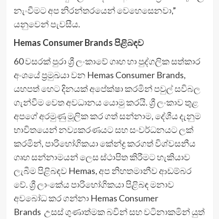
නැංවීමට අප නිරන්තරයෙන් වෙහෙසෙනවා,”
යනුවෙන් පැවසීය.
Hemas Consumer Brands
පිළිබඳව
60 වසරක් පුරා ශ්‍රී ලංකාවේ ගෘහ හා පුද්ගලික සත්කාර
අංශයේ ප්‍රමුඛයා වන Hemas Consumer Brands,
යහපත් හෙට දිනයක් අපේක්ෂා කරමින් පවුල් සවිබල
ගැන්වීම වෙත අවධානය යොමු කරයි. ශ්‍රී ලංකාව තුළ
අපගේ අරමුණු මූලික කර ගත් සන්නාම, දේශීය දැනුම
භාවිතයෙන් නව්‍යකරණයට සහ සංවර්ධනයට ලක්
කරමින්, පාරිභෝගිකයා කේන්ද්‍ර කරගත් විශ්වසනීය
ගෘහ සන්නාමයන් ලෙස ස්ථාපිත කිරීමට හැකියාව
ලැබීම පිළිබඳව Hemas, අප නිහතමානීව ආඩම්බර
වේ. ශ්‍රී ලාංකේය පාරිභෝගිකයා පිළිබඳ මනාව
අවබෝධ කර ගන්නා Hemas Consumer
Brands උසස් ගුණාත්මක බවින් සහ වටිනාකමින් යුත්