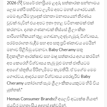
2026 හිදී වසරේ ජනප්‍රියම ළදරු සත්කාරක සන්නාමය
ලෙස තේරී පත්වීමට ලැබීම අපට මහත් ගෞරවයක්.
මෙම ඇගයීම හුදෙක් ජනතා මනාපයෙන් තීරණය
වූවක් බැවින් එය අපට ඉතා ඉහළ වටිනාකමක් එක්
කරනවා. දශක ගණනාවක් තිස්සේ ශ්‍රී ලාංකික
පාරිභෝගිකයන් තුළ ගොඩනැගුණු ගැඹුරු විශ්වාසය,
පරම්පරාගත බැඳීම සහ අප සතු ප්‍රවීණතාවය මෙයින්
මනාව පිළිබිඹු වෙනවා. Baby Cheramy සතු
දිගුකාලීන ආරක්ෂාව සහ මෘදු සත්කාරය අගය කරමින්
අප කෙරෙහි විශ්වාසය තැබූ මුළු මහත් ජාතියටම
අපගේ ස්තූතිය පිරිනැමීමට කැමතියි. ඒ වගේම මෙම
ගෞරවය, ආදරය සහ විශ්වාසය පෙරදැරිව Baby
Cheramy තෝරාගත් සෑම ශ්‍රී ලාංකිකයෙකුටම හිමි විය
යුත්තක්.”
Hemas Consumer Brandsහි අලෙවි අධ්‍යක්ෂ ශියාන්
ජයවීර මහතා සිය අදහස් දක්වමින්,