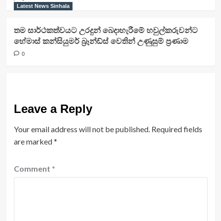
Latest News Sinhala
තම සාර්ථකත්වයට උරදුන් බෙදාහැරීමේ හවුල්කරුවන්ට
හේමාස් කන්සියුමර් බ්‍රෑන්ඩ්ස් වෙතින් උණුසුම් ප්‍රණාම
0
Leave a Reply
Your email address will not be published.
Required fields
are marked
*
Comment
*