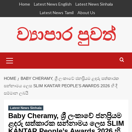
Skip
Home
Latest News English
Latest News Sinhala
to
Latest News Tamil
About Us
content
ව්‍යාපාර පුවත්
Primary
Menu
HOME
BABY CHERAMY, ශ්‍රී ලංකාවේ ජනප්‍රියම ළදරු සත්කාරක
සන්නාමය ලෙස SLIM KANTAR PEOPLE’S AWARDS 2026 හි දී
සම්මාන ලබයි
Latest News Sinhala
Baby Cheramy, ශ්‍රී ලංකාවේ ජනප්‍රියම
ළදරු සත්කාරක සන්නාමය ලෙස SLIM
KANTAR People’s Awards 2026 හි