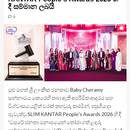
දී සම්මාන ලබයි
0
මුළු මහත් ශ්‍රී ලාංකික ජනතාව Baby Cheramy
සන්නාමය කෙරෙහි තබා ඇති අපරිමිත ආදරය සහ
විශ්වාසය යළිත් වරක් තහවුරු කරමින්, පසුගිය දා
පැවැත්වූ SLIM KANTAR People’s Awards 2026 හි දී
‘වසරේ ජනතා මනාපයෙන් තෝරා ගත් ළදරු