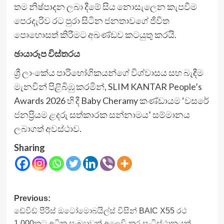
තම නිෂ්පාදන ලබා දීමේ සිය නොසැලෙන කැපවීම
පෙරදැරිව රට පුරා සිටින ජනතාවගේ ජීවිත
පොහොසත් කිරීමට අඛණ්ඩව කටයුතු කරයි.
ඡායාරූප විස්තරය
ශ්‍රී ලාංකේය පාරිභෝගිකයන්ගේ විශ්වාසය සහ බැඳීම
මැනවින් පිළිබිඹු කරමින්, SLIM KANTAR People’s
Awards 2026 හි දී Baby Cheramy කණ්ඩායම ‘වසරේ
ජනප්‍රියම ළදරු සත්කාරක සන්නාමය’ සම්මානය
ලබාගත් අවස්ථාව.
Sharing
Post
Previous:
ඩේවිඩ් පීරිස් ඔටෝමොබයිල්ස් විසින් BAIC X55 රථ
navigation
1,000කට අධික සංඛ්‍යාවක් අලෙවි කර සංධිස්ථානයක්