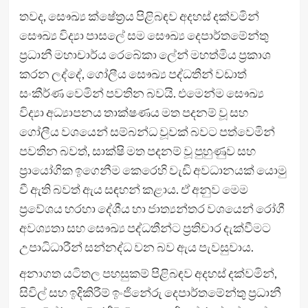
තවද, සෞඛ්‍ය ක්ෂේත්‍රය පිළිබඳව අදහස් දක්වමින්
සෞඛ්‍ය විද්‍යා පාසලේ සම සෞඛ්‍ය දෙපාර්තමේන්තු
ප්‍රධානී මහාචාර්ය රෙබේකා ලේන් මහත්මිය ප්‍රකාශ
කරන ලද්දේ, ගෝලීය සෞඛ්‍ය පද්ධතීන් වඩාත්
සංකීර්ණ වෙමින් පවතින බවයි. එමෙන්ම සෞඛ්‍ය
විද්‍යා අධ්‍යාපනය තාක්ෂණය මත පදනම් වූ සහ
ගෝලීය වශයෙන් සම්බන්ධ වූවක් බවට පත්වෙමින්
පවතින බවත්, සාක්ෂි මත පදනම් වූ පුහුණුව සහ
ප්‍රායෝගික ඉගෙනීම කෙරෙහි වැඩි අවධානයක් යොමු
වී ඇති බවත් ඇය සඳහන් කළාය. ඒ අනුව මෙම
ප්‍රවේශය හරහා දේශීය හා ජාත්‍යන්තර වශයෙන් රෝගී
අවශ්‍යතා සහ සෞඛ්‍ය පද්ධතීන්ට ප්‍රතිචාර දැක්වීමට
උපාධිධාරීන් සන්නද්ධ වන බව ඇය පැවසුවාය.
අනාගත යටිතල පහසුකම් පිළිබඳව අදහස් දක්වමින්,
සිවිල් සහ ඉදිකිරීම් ඉංජිනේරු දෙපාර්තමේන්තු ප්‍රධානී