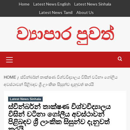
Skip
Home
Latest News English
Latest News Sinhala
to
Latest News Tamil
About Us
content
ව්‍යාපාර පුවත්
Primary
Menu
HOME
ස්වින්බර්න් තාක්ෂණ විශ්වවිද්‍යාලය විසින් වටිනා ගෝලීය
අවස්ථාවන් පිළිබඳව ශ්‍රී ලාංකික සිසුන්ව දැනුවත් කරයි
Latest News Sinhala
ස්වින්බර්න් තාක්ෂණ විශ්වවිද්‍යාලය
විසින් වටිනා ගෝලීය අවස්ථාවන්
පිළිබඳව ශ්‍රී ලාංකික සිසුන්ව දැනුවත්
කරයි