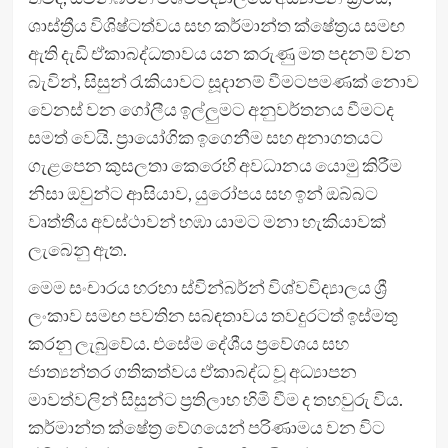
ශාස්ත්‍රීය විශිෂ්ටත්වය සහ කර්මාන්ත ක්ෂේත්‍රය සමඟ
ඇති දැඩි ඒකාබද්ධතාවය යන කරුණු මත පදනම් වන
බැවින්, සිසුන් රැකියාවට සූදානම් වීමටපමණක් නොව
වෙනස් වන ගෝලීය ඉල්ලුමට අනුවර්තනය වීමටද
සමත් වෙයි. ප්‍රායෝගික ඉගෙනීම සහ අනාගතයට
ගැළපෙන කුසලතා කෙරෙහි අවධානය යොමු කිරීම
නිසා ඔවුන්ට ආසියාව, යුරෝපය සහ ඉන් ඔබ්බට
වෘත්තීය අවස්ථාවන් හඹා යාමට මනා හැකියාවක්
ලැබෙනු ඇත.
මෙම සංචාරය හරහා ස්වින්බර්න් විශ්වවිද්‍යාලය ශ්‍රී
ලංකාව සමඟ පවතින සබඳතාවය තවදුරටත් ඉස්මතු
කරනු ලැබුවේය. එසේම දේශීය ප්‍රවේශය සහ
ජාත්‍යන්තර ගතිකත්වය ඒකාබද්ධ වූ අධ්‍යාපන
මාවත්වලින් සිසුන්ට ප්‍රතිලාභ හිමි වීම ද තහවුරු විය.
කර්මාන්ත ක්ෂේත්‍ර වේගයෙන් පරිණාමය වන විට