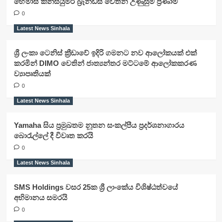
හේමාස් කන්සියුමර් බ්‍රෑන්ඩ්ස් වෙතින් උණුසුම් ප්‍රණාම
0
Latest News Sinhala
ශ්‍රී ලංකා ටෙනිස් ක්‍රීඩාවේ ඉදිරි ගමනට නව ආලෝකයක් එක්
කරමින් DIMO වෙතින් ජාත්‍යන්තර මට්ටමේ ආලෝකකරණ
ව්‍යාපෘතියක්
0
Latest News Sinhala
Yamaha සිය ප්‍රමුඛතම නූතන සංකල්පීය ප්‍රදර්ශනාගාරය
බොරැල්ලේ දී විවෘත කරයි
0
Latest News Sinhala
SMS Holdings වසර 25ක ශ්‍රී ලාංකේය විශිෂ්ඨත්වයේ
අභිමානය සමරයි
0