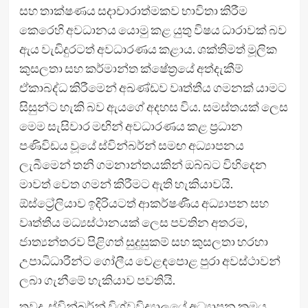
සහ තාක්ෂණය සදාචාරාත්මකව භාවිතා කිරීම
කෙරෙහි අවධානය යොමු කළ යුතු විෂය ධාරාවක් බව
ඇය වැඩිදුරටත් අවධාරණය කළාය. ශක්තිමත් මූලික
කුසලතා සහ කර්මාන්ත ක්ෂේත්‍රයේ අත්දැකීම්
ඒකාබද්ධ කිරීමෙන් අඛණ්ඩව වෘත්තීය ගමනක් යාමට
සිසුන්ට හැකි බව ඇයගේ අදහස විය. සමස්තයක් ලෙස
මෙම සැසිවාර මඟින් අවධාරණය කළ ප්‍රධාන
පණිවිඩය වූයේ ස්වින්බර්න් සමඟ අධ්‍යාපනය
ලැබීමෙන් තනි ගමනාන්තයකින් ඔබ්බට විහිදෙන
මාවත් වෙත ගමන් කිරීමට ඇති හැකියාවයි.
ඕස්ට්‍රේලියාව ඉදිරියටත් ආකර්ෂණීය අධ්‍යාපන සහ
වෘත්තීය මධ්‍යස්ථානයක් ලෙස පවතින අතරම,
ජාත්‍යන්තරව පිළිගත් සුදුසුකම් සහ කුසලතා හරහා
උපාධිධාරීන්ට ගෝලීය වෙළඳපොළ පුරා අවස්ථාවන්
ලබා ගැනීමේ හැකියාව පවතියි.
තවද, ස්වින්බර්න් විශ්වවිද්‍යාලයේ අධ්‍යාපන ක්‍රමය,