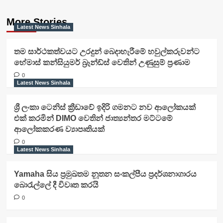
More Stories
Latest News Sinhala
තම සාර්ථකත්වයට උරදුන් බෙදාහැරීමේ හවුල්කරුවන්ට
හේමාස් කන්සියුමර් බ්‍රෑන්ඩ්ස් වෙතින් උණුසුම් ප්‍රණාම
0
Latest News Sinhala
ශ්‍රී ලංකා ටෙනිස් ක්‍රීඩාවේ ඉදිරි ගමනට නව ආලෝකයක්
එක් කරමින් DIMO වෙතින් ජාත්‍යන්තර මට්ටමේ
ආලෝකකරණ ව්‍යාපෘතියක්
0
Latest News Sinhala
Yamaha සිය ප්‍රමුඛතම නූතන සංකල්පීය ප්‍රදර්ශනාගාරය
බොරැල්ලේ දී විවෘත කරයි
0