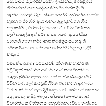
මහාචාර්ය පැට් රජීව් මහතා, ඉංජිනේරු ක්ෂේත්‍රයේ
තිරසාරභාවය සහ දේශගුණික ඔරොත්තු දීමේ
හැකියාවේ ඇති වැදගත්කම පෙන්වා දුන්නේය. එසේම
නූතන ඉංජිනේරු අධ්‍යාපනය තුළ පුනර්ජනනීය
බලශක්තිය, තිරසාර ද්‍රව්‍ය සහ පද්ධතිමය චින්තනය
වැනි සංකල්ප අන්තර්ගත වන අතර, ප්‍රායෝගික
ව්‍යාපෘති හරහා කර්මාන්ත ක්ෂේත්‍රය සමඟ ඇති
සම්බන්ධතාවය ශක්තිමත් කරන බව ඔහු පැහැදිලි
කළේය.
එමෙන්ම මෙම අවස්ථාවේදී, පරිගණක තාක්ෂණ
පිළිබඳ කථිකාචාර්ය ආචාර්ය ආටි කියා මහත්මිය,
කෘත්‍රිම බුද්ධිය ඇතුළු වේගවත් තාක්ෂණික දියුණුව
විසින් වැඩ ලෝකය ප්‍රතිනිර්මාණය කරන ආකාරය
විස්තරාත්මකව පැහැදිලි කළාය. පරිගණක අධ්‍යාපනය
යනු මෙවලම් පිළිබඳ ඉගෙනීමෙන් ඔබ්බට ගොස්
විචාරාත්මක චින්තනය, අනුවර්තනය වීමේ හැකියාව