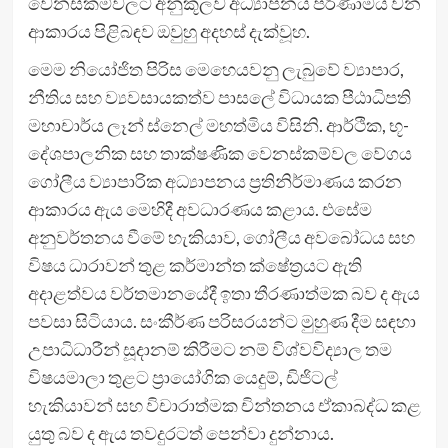
වෙනස්කම්වලට අනුකූලව අධ්‍යාපනය පරිණාමය වන
ආකාරය පිළිබඳව ඔවුහු අදහස් දැක්වූහ.
මෙම නියෝජිත පිරිස මෙහෙයවනු ලැබුවේ ව්‍යාපාර,
නීතිය සහ ව්‍යවසායකත්ව පාසලේ විධායක පීඨාධිපති
මහාචාර්ය ලෑන් ස්නෙල් මහත්මිය විසිනි. ආර්ථික, භූ-
දේශපාලනික සහ තාක්ෂණික වෙනස්කම්වල වේගය
ගෝලීය ව්‍යාපාරික අධ්‍යාපනය ප්‍රතිනිර්මාණය කරන
ආකාරය ඇය මෙහිදී අවධාරණය කළාය. එසේම
අනුවර්තනය වීමේ හැකියාව, ගෝලීය අවබෝධය සහ
විෂය ධාරාවන් තුළ කර්මාන්ත ක්ෂේත්‍රයට ඇති
අදාළත්වය වර්තමානයේදී ඉතා තීරණාත්මක බව ද ඇය
පවසා සිටියාය. සංකීර්ණ පරිසරයන්ට මුහුණ දීම සඳහා
උපාධිධාරීන් සූදානම් කිරීමට නම් විශ්වවිද්‍යාල තම
විෂයමාලා තුළට ප්‍රායෝගික යෙදුම්, ඩිජිටල්
හැකියාවන් සහ විචාරාත්මක චින්තනය ඒකාබද්ධ කළ
යුතු බව ද ඇය තවදුරටත් පෙන්වා දුන්නාය.