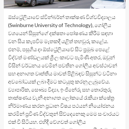
ඕස්ට්‍රේලියාවේ ස්වින්බර්න් තාක්ෂණ විශ්වවිද්‍යාලය
(Swinburne University of Technology), ගෝලීය
වශයෙන් සිසුන්ගේ දක්ෂතා පෝෂණය කිරීම සඳහා
වන සිය කැපවීම මෑතකදී යළිත් තහවුරු කළේය.
එනම්, පසුගිය දා ඕස්ට්‍රේලියාවේ සිට ප්‍රමුඛ පෙළේ
විද්වත් මණ්ඩලයක් ශ්‍රී ලංකාවට පැමිණි අතර, ඔවුන්
විසින් වර්ධනය වෙමින් පවතින ගෝලීය අවස්ථාවන්
සහ අනාගත වෘත්තීය මාවත් පිළිබඳව සිසුන්ට වටිනා
අවබෝධයක් ලබා දීමට කටයුතු කරනු ලැබුවේය.
ව්‍යාපාරික, සෞඛ්‍ය විද්‍යා, ඉංජිනේරු සහ තොරතුරු
තාක්ෂණය වැනි අනාගත ලෝකයේ රැකියා ක්ෂේත්‍ර
නිර්මාණය කරන ප්‍රධාන විෂය පථයන් නියෝජනය
කරමින් ප්‍රවීණ විද්වතුන් සිව්දෙනෙකු මෙම සංචාරයට
එක් වී සිටියහ. එහිදී වේගවත් ගෝලීය