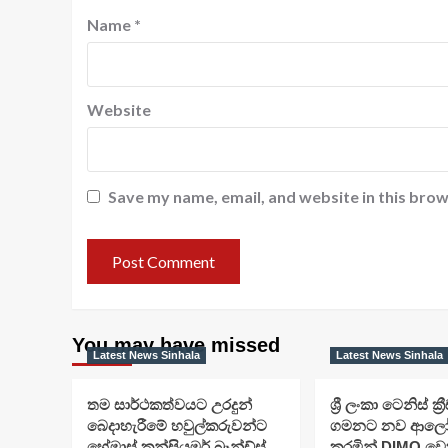
Name
*
Website
Save my name, email, and website in this brow
You may have missed
Latest News Sinhala
Latest News Sinhala
තම සාර්ථකත්වයට උරදුන්
ශ්‍රී ලංකා ටෙනිස් ක්‍
බෙදාහැරීමේ හවුල්කරුවන්ට
ගමනට නව ආලෝක
හේමාස් කන්සියුමර් බ්‍රෑන්ඩ්ස්
කරමින් DIMO වෙ