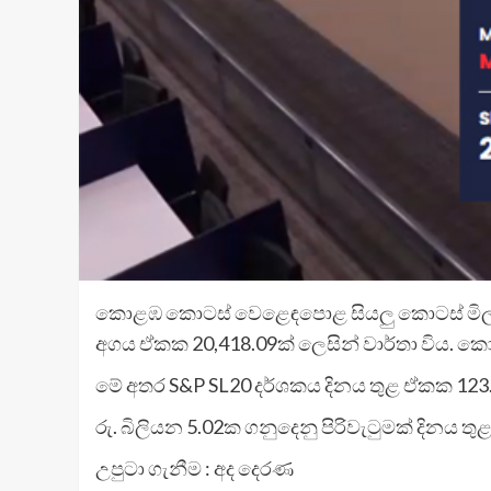
කොළඹ කොටස් වෙළෙඳපොළ සියලු කොටස් මිල දර්
අගය ඒකක 20,418.09ක් ලෙසින් වාර්තා විය. 
මේ අතර S&P SL20 දර්ශකය දිනය තුළ ඒකක 123.
රු. බිලියන 5.02ක ගනුදෙනු පිරිවැටුමක් දිනය තුළ 
උපුටා ගැනීම : අද දෙරණ