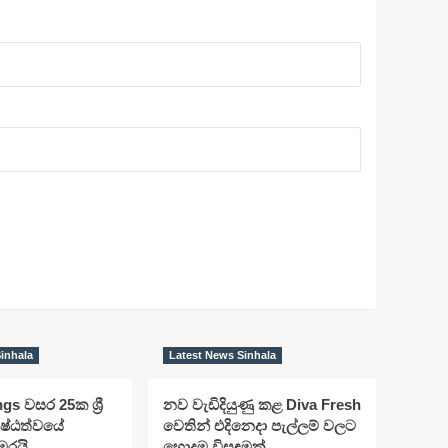
inhala
Latest News Sinhala
s වසර 25ක ශ්‍රී
නව වැඩිදියුණු කළ Diva Fresh
ිෂ්ඨත්වයේ
වෙතින් එදිනෙදා පැල්ලම් වලට
මරයි
හොදම විසඳුමක්