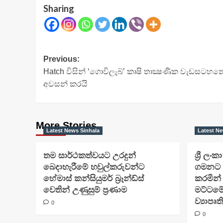
Sharing
Post
Previous:
Hatch විසින් ‘ගොවිලැබ්’ කෘෂි තාක්‍ෂණික වැඩස
navigation
අවසන් කරයි
More Stories
Latest News Sinhala
Latest Ne
තම සාර්ථකත්වයට උරදුන්
ශ්‍රී ලංක
බෙදාහැරීමේ හවුල්කරුවන්ට
ගමනට 
හේමාස් කන්සියුමර් බ්‍රෑන්ඩ්ස්
කරමින්
වෙතින් උණුසුම් ප්‍රණාම
මට්ට
ව්‍යාපෘත
0
0