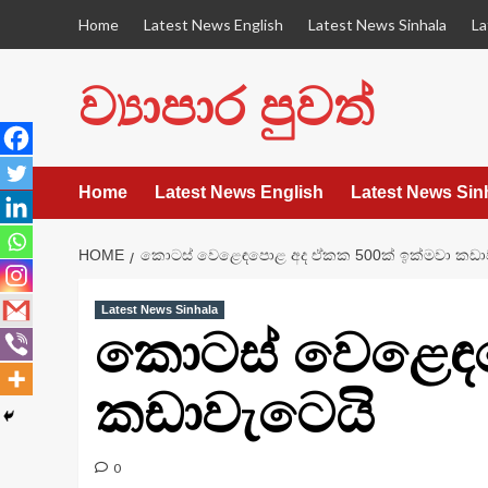
Skip
Home
Latest News English
Latest News Sinhala
La
to
content
ව්‍යාපාර පුවත්
Home
Latest News English
Latest News Sin
HOME
කොටස් වෙළෙඳපොළ අද ඒකක 500ක් ඉක්මවා කඩා
Latest News Sinhala
කොටස් වෙළෙඳප
කඩාවැටෙයි
0