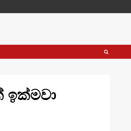
 ඉක්මවා