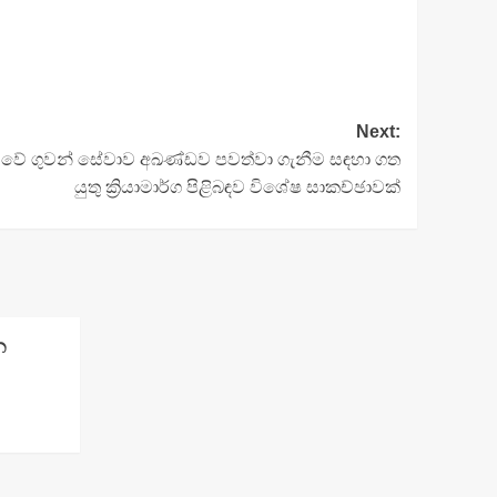
Next:
මුවේ ගුවන් සේවාව අඛණ්ඩව පවත්වා ගැනීම සඳහා ගත
යුතු ක්‍රියාමාර්ග පිළිබඳව විශේෂ සාකච්ඡාවක්
න