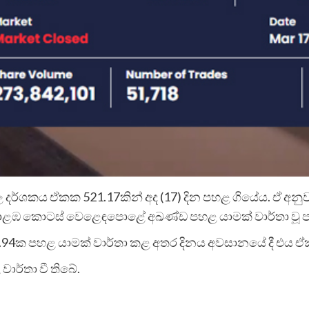
ශකය ඒකක 521.17කින් අද (17) දින පහළ ගියේය. ඒ අනුව 
කොළඹ කොටස් වෙළෙඳපොළේ අඛණ්ඩ පහළ යාමක් වාර්තා වූ පස
94ක පහළ යාමක් වාර්තා කළ අතර දිනය අවසානයේ දී එය ඒකක 
වාර්තා වී තිබේ.