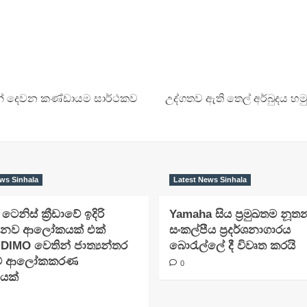
ටහනේ දෙවන කණ්ඩායම සාර්ථකව
උද්ගතව ඇති තෙල් අර්බුදය හ
ws Sinhala
Latest News Sinhala
ා ටෙනිස් ක්‍රීඩාවේ ඉදිරි
Yamaha සිය ප්‍රමුඛතම නූත
නව ආලෝකයක් එක්
සංකල්පීය ප්‍රදර්ශනාගාරය
 DIMO වෙතින් ජාත්‍යන්තර
බොරැල්ලේ දී විවෘත කරයි
මේ ආලෝකකරණ
0
ියක්