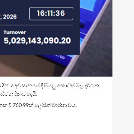
දිනය අවසානයේ දී සියලු කොටස් මිල දර්ශක
්වන දිනය අදයි.
5,760.99ක් ලෙසින් වාර්තා විය.