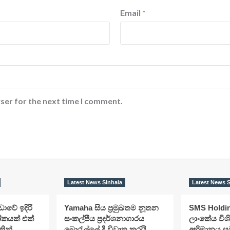
Email
*
ser for the next time I comment.
Latest News Sinhala
Latest News S
රීඩාවේ ඉදිරි
Yamaha සිය ප්‍රමුඛතම නූතන
SMS Holding
යක් එක්
සංකල්පීය ප්‍රදර්ශනාගාරය
ලාංකේය විශ
තින්
බොරැල්ලේ දී විවෘත කරයි
අභිමානය ස