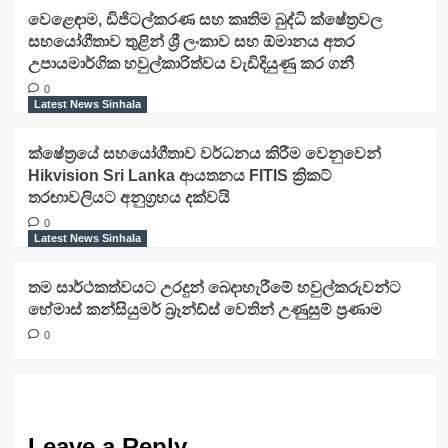
වෙළෙඳාම, ඩිජිටල්කරණ සහ කෘතිම බුද්ධි ක්ෂේත්‍රවල
සහයෝගීතාව තුළින් ශ්‍රී ලංකාව සහ ඕමානය අතර
උපායමාර්ගික හවුල්කාරිත්වය වැඩිදියුණු කර ගනී
0
Latest News Sinhala
ක්ෂේත්‍රයේ සහයෝගීතාව වර්ධනය කිරීම වෙනුවෙන්
Hikvision Sri Lanka ආයතනය FITIS ක්‍රිකට්
තරඟාවලියට අනුග්‍රහය දක්වයි
0
Latest News Sinhala
තම සාර්ථකත්වයට උරදුන් බෙදාහැරීමේ හවුල්කරුවන්ට
හේමාස් කන්සියුමර් බ්‍රෑන්ඩ්ස් වෙතින් උණුසුම් ප්‍රණාම
0
Leave a Reply