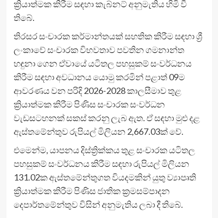
ක්‍රියාත්මක කිරීම සඳහා කැබ්නට් අනුමැතිය හිමි වී
ති‌බේ.
තිරසර සංචාරක කර්මාන්තයක් සහතික කිරීම සඳහා ශ්‍රී
ලංකාවේ සංචාරක විභවතාව පවතින ගමනාන්ත
හඳුනා ගෙන ඒවායේ යටිතල පහසුකම් සංවර්ධනය
කිරීම සඳහා අවධානය යොමු කරමින් පළාත් 09ම
ආවරණය වන පරිදි 2026-2028 කාලසීමාව තුළ
ක්‍රියාත්මක කිරීම පිණිස සංචාරක සංවර්ධන
වැඩසටහනක් සකස් කරනු ලැබ ඇත. ඒ සඳහා මුළු දළ
ඇස්තමේන්තුව රුපියල් මිලියන 2,667.03ක් වේ.
එමෙන්ම, යාපනය දිස්ත්‍රික්කය තුළ සංචාරක යටිතල
පහසුකම් සංවර්ධනය කිරීම සඳහා රුපියල් මිලියන
131.02ක ඇස්තමේන්තුගත වියදමකින් යුතු ව්‍යාපෘති
ක්‍රියාත්මක කිරීම පිණිස ජාතික ක්‍රමසම්පාදන
දෙපාර්තමේන්තුව විසින් අනුමැතිය ලබා දී තිබේ.