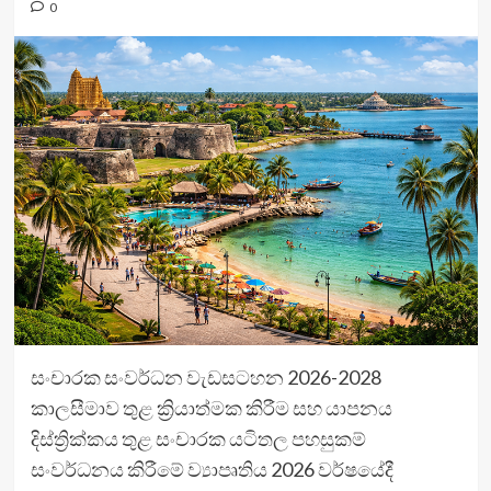
0
සංචාරක සංවර්ධන වැඩසටහන 2026-2028
කාලසීමාව තුළ ක්‍රියාත්මක කිරීම සහ යාපනය
දිස්ත්‍රික්කය තුළ සංචාරක යටිතල පහසුකම්
සංවර්ධනය කිරීමේ ව්‍යාපෘතිය 2026 වර්ෂයේදී