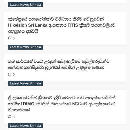
Latest News Sinhala
ක්ෂේත්‍රයේ සහයෝගීතාව වර්ධනය කිරීම වෙනුවෙන්
Hikvision Sri Lanka ආයතනය FITIS ක්‍රිකට් තරඟාවලියට
අනුග්‍රහය දක්වයි
0
Latest News Sinhala
තම සාර්ථකත්වයට උරදුන් බෙදාහැරීමේ හවුල්කරුවන්ට
හේමාස් කන්සියුමර් බ්‍රෑන්ඩ්ස් වෙතින් උණුසුම් ප්‍රණාම
0
Latest News Sinhala
ශ්‍රී ලංකා ටෙනිස් ක්‍රීඩාවේ ඉදිරි ගමනට නව ආලෝකයක් එක්
කරමින් DIMO වෙතින් ජාත්‍යන්තර මට්ටමේ ආලෝකකරණ
ව්‍යාපෘතියක්
0
Latest News Sinhala