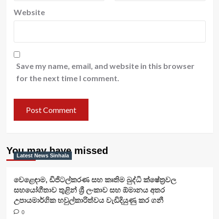
Website
Save my name, email, and website in this browser
for the next time I comment.
You may have missed
Latest News Sinhala
වෙළෙඳාම, ඩිජිටල්කරණ සහ කෘතිම බුද්ධි ක්ෂේත්‍රවල
සහයෝගීතාව තුළින් ශ්‍රී ලංකාව සහ ඕමානය අතර
උපායමාර්ගික හවුල්කාරිත්වය වැඩිදියුණු කර ගනී
0