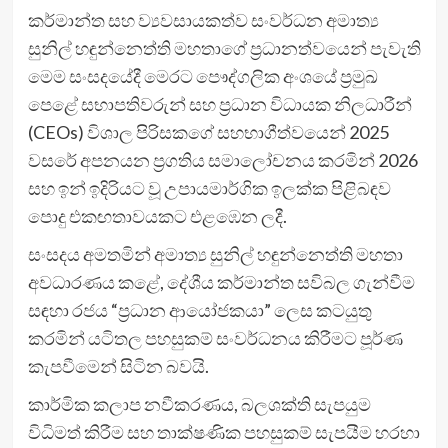
කර්මාන්ත සහ ව්‍යවසායකත්ව සංවර්ධන අමාත්‍ය
සුනිල් හඳුන්නෙත්ති මහතාගේ ප්‍රධානත්වයෙන් පැවැති
මෙම සංසදයේදී මෙරට පෞද්ගලික අංශයේ ප්‍රමුඛ
පෙළේ සභාපතිවරුන් සහ ප්‍රධාන විධායක නිලධාරීන්
(CEOs) විශාල පිරිසකගේ සහභාගීත්වයෙන් 2025
වසරේ අපනයන ප්‍රගතිය සමාලෝචනය කරමින් 2026
සහ ඉන් ඉදිරියට වූ උපායමාර්ගික ඉලක්ක පිළිබඳව
පොදු එකඟතාවයකට එළඹෙන ලදී.
සංසදය අමතමින් අමාත්‍ය සුනිල් හඳුන්නෙත්ති මහතා
අවධාරණය කළේ, දේශීය කර්මාන්ත සවිබල ගැන්වීම
සඳහා රජය “ප්‍රධාන ආයෝජකයා” ලෙස කටයුතු
කරමින් යටිතල පහසුකම් සංවර්ධනය කිරීමට පූර්ණ
කැපවීමෙන් සිටින බවයි.
කාර්මික කලාප නවීකරණය, බලශක්ති සැපයුම
විධිමත් කිරීම සහ තාක්ෂණික පහසුකම් සැපයීම හරහා