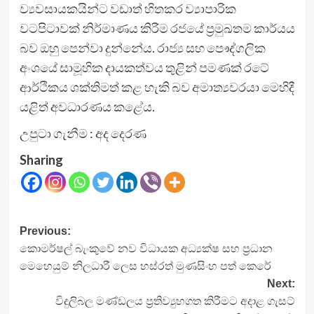
ව්‍යවසායකයින්ට වඩාත් හිතකර ව්‍යාපාරික
වටපිටාවක් නිර්මාණය කිරීම රජයේ ප්‍රමුඛතම කාර්යය
බව ඔහු පෙන්වා දුන්නේය. රාජ්‍ය සහ පෞද්ගලික
අංශයේ සාමූහික දායකත්වය තුළින් පමණක් රටේ
ආර්ථිකය ශක්තිමත් කළ හැකි බව අමාත්‍යවරයා මෙහිදී
යළිත් අවධාරණය කළේය.
උපුටා ගැනීම : අද දෙරණ
Sharing
Post
Previous:
කොමර්ෂල් බැංකුවේ නව විධායක අධ්‍යක්ෂ සහ ප්‍රධාන
navigation
මෙහෙයුම් නිලධාරී ලෙස හස්රත් මුණසිංහ පත් කෙරේ
Next:
විදුලිබල මණ්ඩලය ප්‍රතිව්‍යුහගත කිරීමට අදාළ ගැසට්