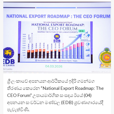
ශ්‍රී ලංකාවේ අපනයන ආර්ථිකයේ ඉදිරි ගමන්මග
තීරණය කෙරෙන “National Export Roadmap: The
CEO Forum” උපායමාර්ගික සංසදය ඊයේ (04)
අපනයන සංවර්ධන මණ්ඩල (EDB) ශ්‍රවණාගාරයේදී
පැවැත්විණි.