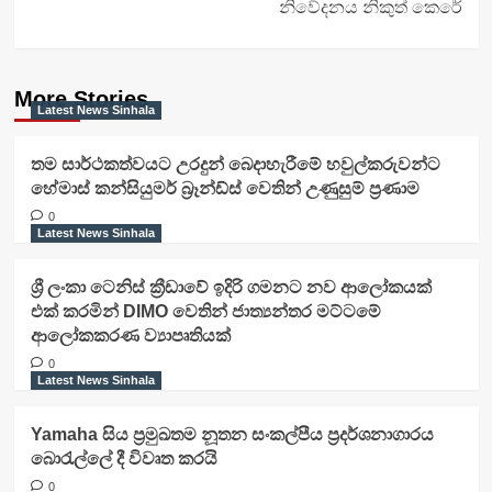
නිවේදනය නිකුත් කෙරේ
More Stories
Latest News Sinhala
තම සාර්ථකත්වයට උරදුන් බෙදාහැරීමේ හවුල්කරුවන්ට
හේමාස් කන්සියුමර් බ්‍රෑන්ඩ්ස් වෙතින් උණුසුම් ප්‍රණාම
0
Latest News Sinhala
ශ්‍රී ලංකා ටෙනිස් ක්‍රීඩාවේ ඉදිරි ගමනට නව ආලෝකයක්
එක් කරමින් DIMO වෙතින් ජාත්‍යන්තර මට්ටමේ
ආලෝකකරණ ව්‍යාපෘතියක්
0
Latest News Sinhala
Yamaha සිය ප්‍රමුඛතම නූතන සංකල්පීය ප්‍රදර්ශනාගාරය
බොරැල්ලේ දී විවෘත කරයි
0