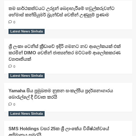
තම සාර්ථකත්වයට උරදුන් බෙදාහැරීමේ හවුල්කරුවන්ට
හේමාස් කන්සියුමර් බ්‍රෑන්ඩ්ස් වෙතින් උණුසුම් ප්‍රණාම
0
Latest News Sinhala
ශ්‍රී ලංකා ටෙනිස් ක්‍රීඩාවේ ඉදිරි ගමනට නව ආලෝකයක් එක්
කරමින් DIMO වෙතින් ජාත්‍යන්තර මට්ටමේ ආලෝකකරණ
ව්‍යාපෘතියක්
0
Latest News Sinhala
Yamaha සිය ප්‍රමුඛතම නූතන සංකල්පීය ප්‍රදර්ශනාගාරය
බොරැල්ලේ දී විවෘත කරයි
0
Latest News Sinhala
SMS Holdings වසර 25ක ශ්‍රී ලාංකේය විශිෂ්ඨත්වයේ
අභිමානය සමරයි