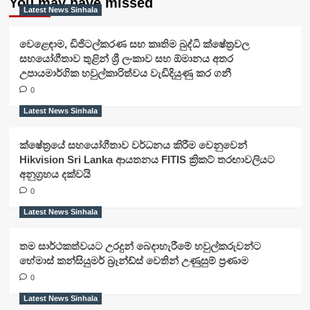
You may have missed
Latest News Sinhala
වෙළෙඳාම, ඩිජිටල්කරණ සහ කෘතිම බුද්ධි ක්ෂේත්‍රවල
සහයෝගීතාව තුළින් ශ්‍රී ලංකාව සහ ඕමානය අතර
උපායමාර්ගික හවුල්කාරිත්වය වැඩිදියුණු කර ගනී
0
Latest News Sinhala
ක්ෂේත්‍රයේ සහයෝගීතාව වර්ධනය කිරීම වෙනුවෙන්
Hikvision Sri Lanka ආයතනය FITIS ක්‍රිකට් තරඟාවලියට
අනුග්‍රහය දක්වයි
0
Latest News Sinhala
තම සාර්ථකත්වයට උරදුන් බෙදාහැරීමේ හවුල්කරුවන්ට
හේමාස් කන්සියුමර් බ්‍රෑන්ඩ්ස් වෙතින් උණුසුම් ප්‍රණාම
0
Latest News Sinhala