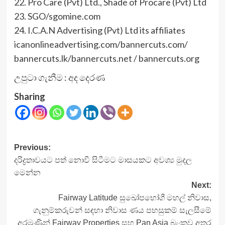
22. Pro Care (Pvt) Ltd., Shade of Procare (Pvt) Ltd
23. SGO/sgomine.com
24. I.C.A.N Advertising (Pvt) Ltd its affiliates
icanonlineadvertising.com/bannercuts.com/
bannercuts.lk/bannercuts.net / bannercuts.org
උපුටා ගැනීම : අද දෙරණ
Sharing
Post
Previous:
දරිද්‍රතාවයට පත් නොවී සිටීමට මාසයකට අවශ්‍ය මුදල
navigation
මෙන්න
Next:
Fairway Latitude සුඛෝපභෝගී මහල් නිවාස,
ගැනුම්කරුවන් සඳහා නිවාස ණය පහසුකම් සැලසීමේ
අරමුණින් Fairway Properties සහ Pan Asia බැංකුව අතර