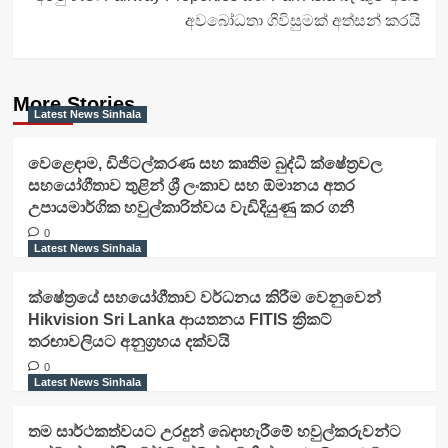
අවබෝධතා ගිවිසුමක් අත්සන් කරයි
More Stories
Latest News Sinhala
වෙළෙඳාම, ඩිජිටල්කරණ සහ කෘතිම බුද්ධි ක්ෂේත්‍රවල
සහයෝගීතාව තුළින් ශ්‍රී ලංකාව සහ ඕමානය අතර
උපායමාර්ගික හවුල්කාරිත්වය වැඩිදියුණු කර ගනී
0
Latest News Sinhala
ක්ෂේත්‍රයේ සහයෝගීතාව වර්ධනය කිරීම වෙනුවෙන්
Hikvision Sri Lanka ආයතනය FITIS ක්‍රිකට්
තරඟාවලියට අනුග්‍රහය දක්වයි
0
Latest News Sinhala
තම සාර්ථකත්වයට උරදුන් බෙදාහැරීමේ හවුල්කරුවන්ට