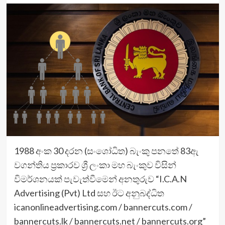
1988 අංක 30 දරන (සංශෝධිත) බැංකු පනතේ 83ඇ
වගන්තිය ප්‍රකාරව ශ්‍රී ලංකා මහ බැංකුව විසින්
විමර්ශනයක් පැවැත්වීමෙන් අනතුරුව “I.C.A.N
Advertising (Pvt) Ltd සහ ඊට අනුබද්ධිත
icanonlineadvertising.com / bannercuts.com /
bannercuts.lk / bannercuts.net / bannercuts.org”