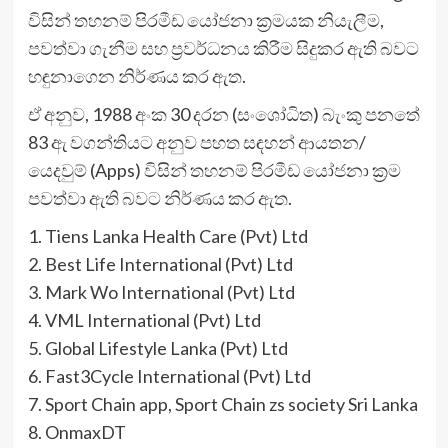
විසින් තහනම් පිරමීඩ යෝජනා ක්‍රමයක නියැලීම,
පවත්වා ගැනීම සහ ප්‍රවර්ධනය කිරීම සිදුකර ඇති බවට
හඳුනාගෙන නිර්ණය කර ඇත.
ඒ අනුව, 1988 අංක 30 දරන (සංශෝධිත) බැංකු පනතේ
83 ඇ වගන්තියට අනුව පහත සඳහන් ආයතන/
යෙදවුම් (Apps) විසින් තහනම් පිරමීඩ යෝජනා ක්‍රම
පවත්වා ඇති බවට නිර්ණය කර ඇත.
1. Tiens Lanka Health Care (Pvt) Ltd
2. Best Life International (Pvt) Ltd
3. Mark Wo International (Pvt) Ltd
4. VML International (Pvt) Ltd
5. Global Lifestyle Lanka (Pvt) Ltd
6. Fast3Cycle International (Pvt) Ltd
7. Sport Chain app, Sport Chain zs society Sri Lanka
8. OnmaxDT