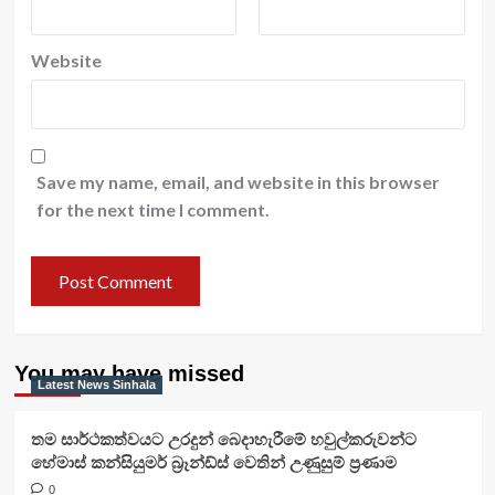
Website
Save my name, email, and website in this browser
for the next time I comment.
You may have missed
Latest News Sinhala
තම සාර්ථකත්වයට උරදුන් බෙදාහැරීමේ හවුල්කරුවන්ට
හේමාස් කන්සියුමර් බ්‍රෑන්ඩ්ස් වෙතින් උණුසුම් ප්‍රණාම
0