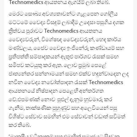
Technomedics ආයතනය ඇගයීම් ලබා තිබේ.
මෙරට සෞඛ්‍ය අවශ්‍යතාවන්ට ගැළපෙන ගෝලීය
මට්ටමේ වෛද්‍ය විසඳුම් ලබාදීම උදෙසා පසුගිය දශක
ත්‍රිත්වය පුරාවට Technomedics ආයතනය
වෛද්‍යවරුන්, විශේෂඥ වෛද්‍යවරුන්, හෙද කාර්ය
මණ්ඩලය, ජෛව වෛද්‍ය ඉංජිනේරු කණ්ඩායම් සහ
ප්‍රතිපත්ති සම්පාදකයන් ඇතුළු පාර්ශව රැසක් සමඟ
සමීපව කටයුතු කර ඇත. ලොව ප්‍රමුඛ පෙළේ
ජාත්‍යන්තර සන්නාමයන් සමඟ එක්ව හඳුන්වාදෙන ලද
නවීන වෛද්‍ය නවෝත්පාදන රැසක් Technomedics
ආයතනයේ නිෂ්පාදන පෙළෙහි අන්තර්ගත
වේ.එපමණක් නොව පුළුල් දැනුම හුවමාරු කර
ගැනීම, තාක්ෂණික පුහුණුව සහ අලෙවියෙන් පසු
විශිෂ්ට සේවාව සමඟින් එම සේවාවන් වඩාත් සවිමත්
කර තිබේ.
‘මානුෂීය වටිනාකම් සහ එමඟින් සමාජයට සිදුවන