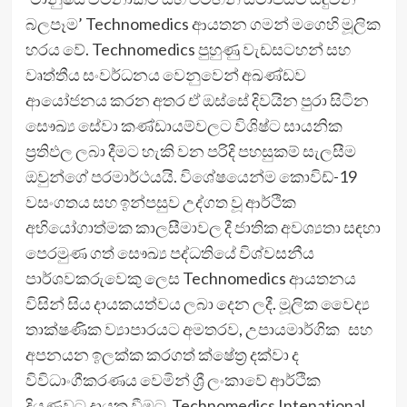
බලපෑම’ Technomedics ආයතන ගමන් මගෙහි මූලික
හරය වේ. Technomedics පුහුණු වැඩසටහන් සහ
වෘත්තීය සංවර්ධනය වෙනුවෙන් අඛණ්ඩව
ආයෝජනය කරන අතර ඒ ඔස්සේ දිවයින පුරා සිටින
සෞඛ්‍ය සේවා කණ්ඩායම්වලට විශිෂ්ට සායනික
ප්‍රතිඵල ලබා දීමට හැකි වන පරිදි පහසුකම් සැලසීම
ඔවුන්ගේ පරමාර්ථයයි. විශේෂයෙන්ම කොවිඩ්-19
වසංගතය සහ ඉන්පසුව උද්ගත වූ ආර්ථික
අභියෝගාත්මක කාලසීමාවල දී ජාතික අවශ්‍යතා සඳහා
පෙරමුණ ගත් සෞඛ්‍ය පද්ධතියේ විශ්වසනීය
පාර්ශවකරුවෙකු ලෙස Technomedics ආයතනය
විසින් සිය දායකයත්වය ලබා දෙන ලදී. මූලික වෛද්‍ය
තාක්ෂණික ව්‍යාපාරයට අමතරව, උපායමාර්ගික සහ
අපනයන ඉලක්ක කරගත් ක්ෂේත්‍ර දක්වා ද
විවිධාංගීකරණය වෙමින් ශ්‍රී ලංකාවේ ආර්ථික
දියුණුවට දායක වීමට Technomedics Intenational