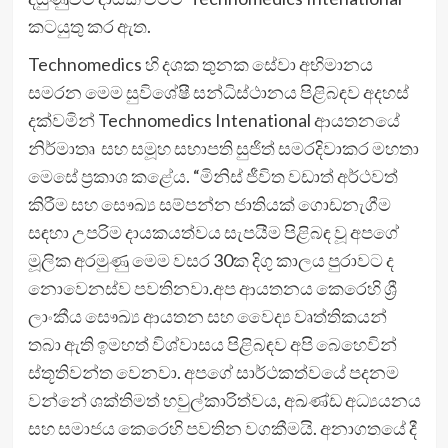
කටයුතු කර ඇත.
Technomedics හි දශක තුනක සේවා අභිමානය
සමරන මෙම සුවිශේෂී සන්ධිස්ථානය පිළිබඳව අදහස්
දක්වමින් Technomedics Intenational ආයතනයේ
නිර්මාතෘ සහ සමූහ සභාපති සුජිත් සමරදිවාකර මහතා
මෙසේ ප්‍රකාශ කළේය. “මිනිස් ජීවිත වඩාත් අර්ථවත්
කිරීම සහ සෞඛ්‍ය සම්පන්න ජාතියක් ගොඩනැගීම
සඳහා උපරිම දායකයත්වය සැපයීම පිළිබඳ වූ අපගේ
මූලික අරමුණු මෙම වසර 30ක දිගු කාලය පුරාවට ද
නොවෙනස්ව පවතිනවා.අප ආයතනය කෙරෙහි ශ්‍රී
ලාංකීය සෞඛ්‍ය ආයතන සහ වෛද්‍ය වෘත්තිකයන්
තබා ඇති ඉමහත් විශ්වාසය පිළිබඳව අපි බෙහෙවින්
ස්තූතිවන්ත වෙනවා. අපගේ සාර්ථකත්වයේ පදනම
වන්නේ ශක්තිමත් හවුල්කාරිත්වය, අඛණ්ඩ අධ්‍යයනය
සහ සමාජය කෙරෙහි පවතින වගකීමයි. අනාගතයේ දී