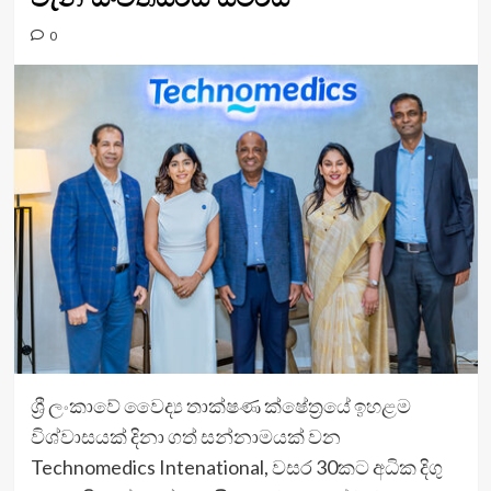
0
ශ්‍රී ලංකාවේ වෛද්‍ය තාක්ෂණ ක්ෂේත්‍රයේ ඉහළම
විශ්වාසයක් දිනා ගත් සන්නාමයක් වන
Technomedics Intenational, වසර 30කට අධික දිගු