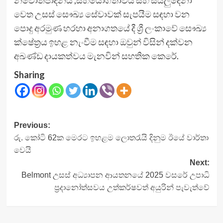
නවෝත්පාදනය ,සහයෝගීතාවය සහ සියලුදෙනා
වෙත උසස් සෞඛ්‍ය සේවාවක් සැපයීම සඳහා වන
පොදු අරමුණ හරහා අනාගතයේ දී ශ්‍රී ලංකාවේ සෞඛ්‍ය
ක්ෂේත්‍රය ඉහළ නැංවීම සඳහා ඔවුන් විසින් දක්වන
අඛණ්ඩ දායකත්වය මැනවින් සහතික කෙරේ.
Sharing
Post
Previous:
රු. කෝටි 62ක මෙරට ඉහළම ලොතරැයි දිනුම ඊයේ වාර්තා
navigation
වෙයි
Next:
Belmont උසස් අධ්‍යාපන ආයතනයේ 2025 වසරේ උපාධි
ප්‍රදානෝත්සවය උත්කර්ෂවත් අයුරින් පැවැත්වේ