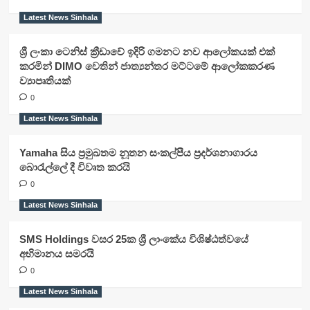
Latest News Sinhala
ශ්‍රී ලංකා ටෙනිස් ක්‍රීඩාවේ ඉදිරි ගමනට නව ආලෝකයක් එක්
කරමින් DIMO වෙතින් ජාත්‍යන්තර මට්ටමේ ආලෝකකරණ
ව්‍යාපෘතියක්
0
Latest News Sinhala
Yamaha සිය ප්‍රමුඛතම නූතන සංකල්පීය ප්‍රදර්ශනාගාරය
බොරැල්ලේ දී විවෘත කරයි
0
Latest News Sinhala
SMS Holdings වසර 25ක ශ්‍රී ලාංකේය විශිෂ්ඨත්වයේ
අභිමානය සමරයි
0
Latest News Sinhala