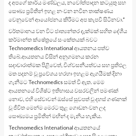
ද අපගේ කාර්ය මණ්ඩලය, නවෝත්පාදන කටයුතු සහ
සෞඛ්‍ය ප්‍රමිතීන් ඉහළ නංවන නවීන තාක්ෂණය
වෙනුවෙන් ආයෝජනය කිරීමට අප කැපවී සිටිනවා.”
වර්තමානය වන විට ජාත්‍යන්තර දැක්මක් සහිත දේශීය
කර්මාන්ත ක්ෂේත්‍රයේ සංකේතයක් බවට
Technomedics Intenational ආයතනය පත්ව
තිබේ.ආයතනය විසින් අනුගමනය කරන
සදාචාරාත්මක පිළිවෙත්, විශ්වසනීයත්වය සහ ප්‍රතිඵල
මත පදනම් වූ ප්‍රවේශය හරහා ඉහළම ඇගයීමක් දිනා
ගැනීමට Technomedics සමත් වී ඇත. මෙම
ආයතනයේ විශිෂ්ට ඉතිහාසය වසරවලින් පමණක්
නොව, එහි සේවාවන් ඔස්සේ සුවපත් වූ දහස් ගණනක්
වූ ජීවිත මෙන්ම මෙරට තුළ ගොඩනංවන ලද
සෞඛ්‍යමය ප්‍රමිතීන් මඟින් ද මැනිය හැකිය.
Technomedics Intenational ආයතනයේ