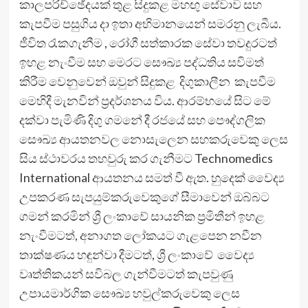
කාලපරිච්ඡේදයක් තුළ සිදුකළ මහඟු සේවාව සහ
කැපවීම පසුගිය දා ඉතා අභිමානයෙන් සමරනු ලැබීය.
ජීවිත රැකගැනීම , රෝගී සත්කාරක සේවා තවදුරටත්
ඉහළ නැංවීම සහ මෙරට සෞඛ්‍ය පද්ධතිය සවිමත්
කිරීම වෙනුවෙන් ඔවුන් සිදුකළ දිගුකාලීන කැපවීම
මෙහිදී මැනවින් ප්‍රදර්ශනය විය. ආරම්භයේ සිට මේ
දක්වා පැමිණි දිගු ගමනේ දී රජයේ සහ පෞද්ගලික
සෞඛ්‍ය ආයතනවල නොසැලෙන සහකරුවෙකු ලෙස
සිය ස්ථාවරය තහවුරු කර ගැනීමට Technomedics
International ආයතනය සමත් වී ඇත. හුදෙක් වෛද්‍ය
උපකරණ සැපයුම්කරුවෙකුගේ සීමාවෙන් ඔබ්බට
ගමන් කරමින් ශ්‍රී ලංකාවේ සායනික ප්‍රමිතීන් ඉහළ
නැංවීමටත්, අනාගත ලෝකයට ගැළපෙන නවීන
තාක්ෂණය හඳුන්වා දීමටත්, ශ්‍රී ලංකාවේ වෛද්‍ය
වෘත්තිකයන් සවිබල ගැන්වීමටත් කැපවුණු
උපායමාර්ගික සෞඛ්‍ය හවුල්කරුවෙකු ලෙස