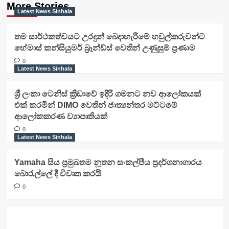
More Stories
Latest News Sinhala
තම සාර්ථකත්වයට උරදුන් බෙදාහැරීමේ හවුල්කරුවන්ට
හේමාස් කන්සියුමර් බ්‍රෑන්ඩ්ස් වෙතින් උණුසුම් ප්‍රණාම
0
Latest News Sinhala
ශ්‍රී ලංකා ටෙනිස් ක්‍රීඩාවේ ඉදිරි ගමනට නව ආලෝකයක්
එක් කරමින් DIMO වෙතින් ජාත්‍යන්තර මට්ටමේ
ආලෝකකරණ ව්‍යාපෘතියක්
0
Latest News Sinhala
Yamaha සිය ප්‍රමුඛතම නූතන සංකල්පීය ප්‍රදර්ශනාගාරය
බොරැල්ලේ දී විවෘත කරයි
0