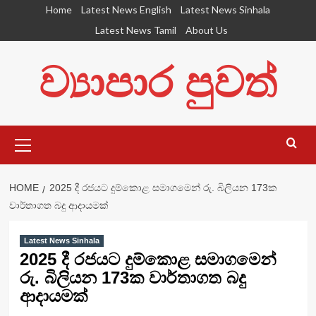
Skip
Home
Latest News English
Latest News Sinhala
to
Latest News Tamil
About Us
content
ව්‍යාපාර පුවත්
Primary
Menu
HOME
2025 දී රජයට දුම්කොළ සමාගමෙන් රු. බිලියන 173ක
වාර්තාගත බදු ආදායමක්
Latest News Sinhala
2025 දී රජයට දුම්කොළ සමාගමෙන්
රු. බිලියන 173ක වාර්තාගත බදු
ආදායමක්