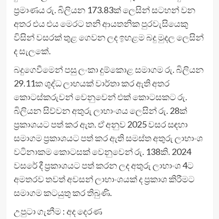
ප්‍රමාණය රු. බිලියන 173.83ක් ලෙසින් සටහන් වන
අතර එය එය මෙරට තනි ආයතනික පුරවැසියෙකු
විසින් වසරක් තුළ ගෙවන ලද ඉහළම බදු මුදල ලෙසින්
ද සැලකේ.
බදුගෙවීමෙන් පසු ලංකා දුම්කොළ සමාගම රු. බිලියන
29.11ක ශුද්ධ ලාභයක් වාර්තා කර ඇති අතර
කොටස්කරුවන් වෙනුවෙන් එක් කොටසකට රු.
බිලියන සිව්වන අතුරු ලාභාංශය ලෙසින් රු. 28ක්
ප්‍රකාශයට පත් කර ඇත. ඒ අනුව 2025 වසර සඳහා
සමාගම ප්‍රකාශයට පත් කර ඇති සමස්ත අතුරු ලාභාංශ
වටිනාකම කොටසක් වෙනුවෙන් රු. 138කි. 2024
වසරේ දී ප්‍රකාශයට පත් කරන ලද අතුරු ලාභාංශ 4ට
අමතරව තවත් අවසන් ලාභාංශයක් ද ප්‍රකාශ කිරීමට
සමාගම කටයුතු කර තිබුණි.
උපුටා ගැනීම : අද දෙරණ