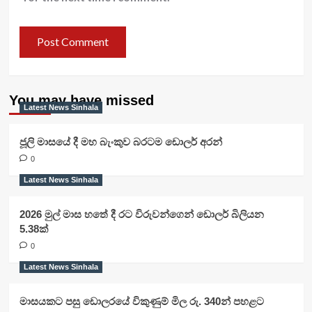
You may have missed
Latest News Sinhala
ජූලි මාසයේ දී මහ බැංකුව බරටම ඩොලර් අරන්
0
Latest News Sinhala
2026 මුල් මාස හතේ දී රට විරුවන්ගෙන් ඩොලර් බිලියන
5.38ක්
0
Latest News Sinhala
මාසයකට පසු ඩොලරයේ විකුණුම් මිල රු. 340න් පහළට