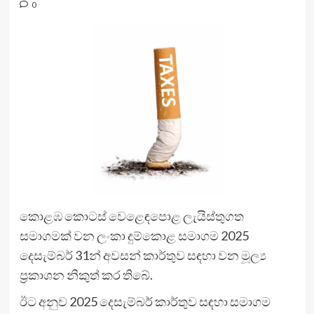
0
කොළඹ කොටස් වෙළෙඳපොළ ලැයිස්තුගත
සමාගමක් වන ලංකා දුම්කොළ සමාගම 2025
දෙසැම්බර් 31න් අවසන් කාර්තුව සඳහා වන මූල්‍ය
ප්‍රකාශන නිකුත් කර තිබේ.
ඊට අනුව 2025 දෙසැම්බර් කාර්තුව සඳහා සමාගම