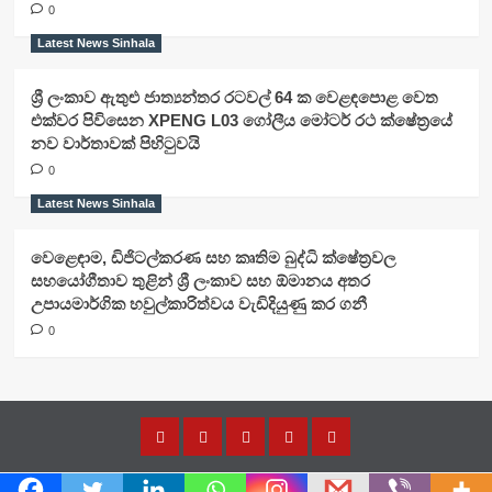
0
Latest News Sinhala
ශ්‍රී ලංකාව ඇතුළු ජාත්‍යන්තර රටවල් 64 ක වෙළඳපොළ වෙත
එක්වර පිවිසෙන XPENG L03 ගෝලීය මෝටර් රථ ක්ෂේත්‍රයේ
නව වාර්තාවක් පිහිටුවයි
0
Latest News Sinhala
වෙළෙඳාම, ඩිජිටල්කරණ සහ කෘතිම බුද්ධි ක්ෂේත්‍රවල
සහයෝගීතාව තුළින් ශ්‍රී ලංකාව සහ ඕමානය අතර
උපායමාර්ගික හවුල්කාරිත්වය වැඩිදියුණු කර ගනී
0
Home
Latest
Latest
Latest
About
News
News
News
Us