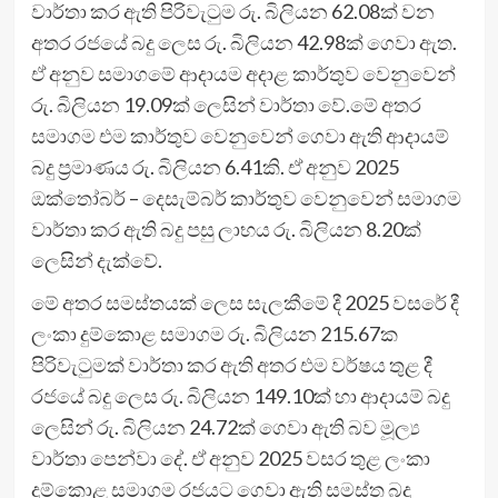
වාර්තා කර ඇති පිරිවැටුම රු. බිලියන 62.08ක් වන
අතර රජයේ බදු ලෙස රු. බිලියන 42.98ක් ගෙවා ඇත.
ඒ අනුව සමාගමේ ආදායම අදාළ කාර්තුව වෙනුවෙන්
රු. බිලියන 19.09ක් ලෙසින් වාර්තා වේ.මේ අතර
සමාගම එම කාර්තුව වෙනුවෙන් ගෙවා ඇති ආදායම්
බදු ප්‍රමාණය රු. බිලියන 6.41කි. ඒ අනුව 2025
ඔක්තෝබර් – දෙසැම්බර් කාර්තුව වෙනුවෙන් සමාගම
වාර්තා කර ඇති බදු පසු ලාභය රු. බිලියන 8.20ක්
ලෙසින් දැක්වේ.
මේ අතර සමස්තයක් ලෙස සැලකීමේ දී 2025 වසරේ දී
ලංකා දුම්කොළ සමාගම රු. බිලියන 215.67ක
පිරිවැටුමක් වාර්තා කර ඇති අතර එම වර්ෂය තුළ දී
රජයේ බදු ලෙස රු. බිලියන 149.10ක් හා ආදායම් බදු
ලෙසින් රු. බිලියන 24.72ක් ගෙවා ඇති බව මූල්‍ය
වාර්තා පෙන්වා දේ. ඒ අනුව 2025 වසර තුළ ලංකා
දුම්කොළ සමාගම රජයට ගෙවා ඇති සමස්ත බදු