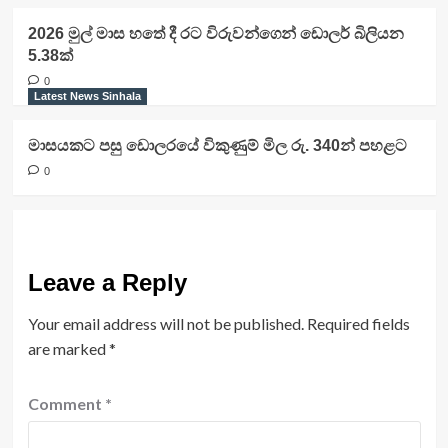
2026 මුල් මාස හතේ දී රට විරුවන්ගෙන් ඩොලර් බිලියන
5.38ක්
0
Latest News Sinhala
මාසයකට පසු ඩොලරයේ විකුණුම් මිල රු. 340න් පහළට
0
Leave a Reply
Your email address will not be published.
Required fields
are marked
*
Comment
*