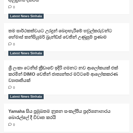
0
Latest News Sinhala
තම සාර්ථකත්වයට උරදුන් බෙදාහැරීමේ හවුල්කරුවන්ට
හේමාස් කන්සියුමර් බ්‍රෑන්ඩ්ස් වෙතින් උණුසුම් ප්‍රණාම
0
Latest News Sinhala
ශ්‍රී ලංකා ටෙනිස් ක්‍රීඩාවේ ඉදිරි ගමනට නව ආලෝකයක් එක්
කරමින් DIMO වෙතින් ජාත්‍යන්තර මට්ටමේ ආලෝකකරණ
ව්‍යාපෘතියක්
0
Latest News Sinhala
Yamaha සිය ප්‍රමුඛතම නූතන සංකල්පීය ප්‍රදර්ශනාගාරය
බොරැල්ලේ දී විවෘත කරයි
0