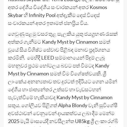
අතර දේශීය විදේශීය සංචාරකයන් අතර Kosmos
Skybar හි Infinity Pool අත්දැකීම දෙස් විදෙස්
සංචාරකයන් අතර ඉතාමත් ජනප්‍රිය විය.
ගෙවුණු පළමු වසර තුළ සැලකිය යුතු ජයග්‍රහණ රැසක්
අත්කර ගැනීමට Kandy Myst by Cinnamon සමත්
වූයේ සිය විශිෂ්ට සේවාව පිළිබඳ මනාව ප්‍රදර්ශනය
කරමිනි. මෙහිදී LEED සම්මානයෙන් පිදුම් ලැබූ
මහනුවර ප්‍රථම හෝටලය බවට පත් වීමටද Kandy
Myst by Cinnamon සමත් වීම විශේෂත්වයකි. ශ්‍රී
ලාංකේය අනන්‍යතාව තව දුරටත් ඉදිරියට ගෙන යමින්
දේශීය හා ජාත්‍යන්තර උත්සව හා වැඩසටහන්
පැවැත්වීමේ හැකියාවද Kandy Myst by Cinnamon
සතුය. ගෝලීයව පිළිගත් Alpha Blondy වැනි සුවිශේෂී
අවස්ථාවන් වෙනුවෙන් දායකත්වය ලබා දීම මෙන්ම
2025 මැයි මාසයේදී නවසීලන්ත U85kg ශ්‍රී ලංකා රග්බි