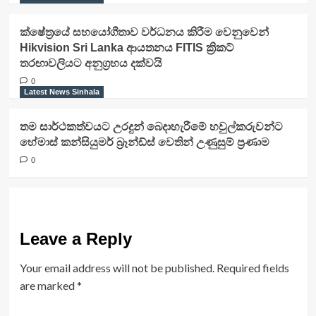
ක්ෂේත්‍රයේ සහයෝගීතාව වර්ධනය කිරීම වෙනුවෙන්
Hikvision Sri Lanka ආයතනය FITIS ක්‍රිකට්
තරඟාවලියට අනුග්‍රහය දක්වයි
0
Latest News Sinhala
තම සාර්ථකත්වයට උරදුන් බෙදාහැරීමේ හවුල්කරුවන්ට
හේමාස් කන්සියුමර් බ්‍රෑන්ඩ්ස් වෙතින් උණුසුම් ප්‍රණාම
0
Leave a Reply
Your email address will not be published.
Required fields
are marked
*