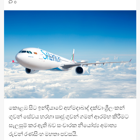
0
කොළඹ සිට ඉන්දියාවේ අහ්මදාබාද් දක්වා ශ්‍රීලංකන්
ගුවන් සේවය හරහා ඍජු ගුවන් ගමන් ආරම්භ කිරීමට
සැලසුම් කර ඇති බව සංචාරක නියෝජ්‍ය අමාත්‍ය
රුවන් රණසිංහ මහතා පවසයි.