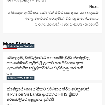
නව පරිශ්‍රයකදී විවෘත වේ
Next:
නිෂ්පාදන ආර්ථිකය ශක්තිමත් කිරීම සහ අපනයන ආදායම
ඉහළ නැංවීමේ අරමුණින් තීරුබදු සංශෝධනයට
පාර්ශවකරුවන් සමඟ සාකච්ඡා ඇරඹෙයි
More Stories
Latest News Sinhala
වෙළෙඳාම, ඩිජිටල්කරණ සහ කෘතිම බුද්ධි ක්ෂේත්‍රවල
සහයෝගීතාව තුළින් ශ්‍රී ලංකාව සහ ඕමානය අතර
උපායමාර්ගික හවුල්කාරිත්වය වැඩිදියුණු කර ගනී
0
Latest News Sinhala
ක්ෂේත්‍රයේ සහයෝගීතාව වර්ධනය කිරීම වෙනුවෙන්
Hikvision Sri Lanka ආයතනය FITIS ක්‍රිකට්
තරඟාවලියට අනුග්‍රහය දක්වයි