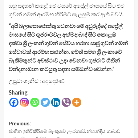
ඔහු සඳහන් කළේ මේ වසරේ අප්‍රේල් මාසයේ සිට එම
ගුවන් ගමන් ආරම්භ කිරීමට සැලසුම් කර ඇති බවයි.
“අපි බලාපොරොත්තු වෙනවා මේ අවුරුද්දේ අප්‍රේල්
මාසයේ සිට ගුජරාට්වල අහ්මදාබාද් සිට කොළඹ
දක්වා ශ්‍රී ලංකන් ගුවන් සේවය හරහා ඍජු ගුවන් ගමන්
සේවාවක් ආරම්භ කරන්න. මේත් සමග ශ්‍රී ලංකාවේ
බැතිමතුන්ට අවස්ථාව උදා වෙනවා ගුජරාට් ගිහින්
වන්දනාමාන කටයුතු සඳහා සම්බන්ධ වෙන්න.”
උපුටා ගැනීම : අද දෙරණ
Sharing
Post
Previous:
ජාතික ඉතිරිකිරීමේ බැංකුවේ ඌරගස්මන්හන්දිය ශාඛාව
navigation