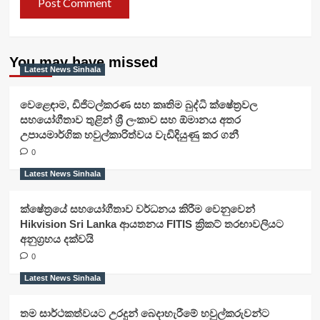
You may have missed
Latest News Sinhala
වෙළෙඳාම, ඩිජිටල්කරණ සහ කෘතිම බුද්ධි ක්ෂේත්‍රවල
සහයෝගීතාව තුළින් ශ්‍රී ලංකාව සහ ඕමානය අතර
උපායමාර්ගික හවුල්කාරිත්වය වැඩිදියුණු කර ගනී
0
Latest News Sinhala
ක්ෂේත්‍රයේ සහයෝගීතාව වර්ධනය කිරීම වෙනුවෙන්
Hikvision Sri Lanka ආයතනය FITIS ක්‍රිකට් තරඟාවලියට
අනුග්‍රහය දක්වයි
0
Latest News Sinhala
තම සාර්ථකත්වයට උරදුන් බෙදාහැරීමේ හවුල්කරුවන්ට