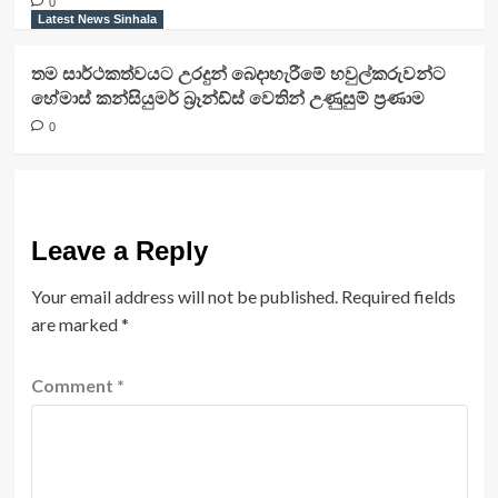
0
Latest News Sinhala
තම සාර්ථකත්වයට උරදුන් බෙදාහැරීමේ හවුල්කරුවන්ට
හේමාස් කන්සියුමර් බ්‍රෑන්ඩ්ස් වෙතින් උණුසුම් ප්‍රණාම
0
Leave a Reply
Your email address will not be published.
Required fields
are marked
*
Comment
*