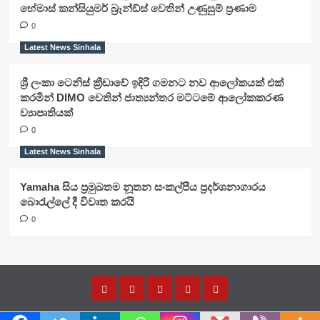
හේමාස් කන්සියුමර් බ්‍රෑන්ඩ්ස් වෙතින් උණුසුම් ප්‍රණාම
0
Latest News Sinhala
ශ්‍රී ලංකා ටෙනිස් ක්‍රීඩාවේ ඉදිරි ගමනට නව ආලෝකයක් එක්
කරමින් DIMO වෙතින් ජාත්‍යන්තර මට්ටමේ ආලෝකකරණ
ව්‍යාපෘතියක්
0
Latest News Sinhala
Yamaha සිය ප්‍රමුඛතම නූතන සංකල්පීය ප්‍රදර්ශනාගාරය
බොරැල්ලේ දී විවෘත කරයි
0
Home
Latest
Latest
Latest
About