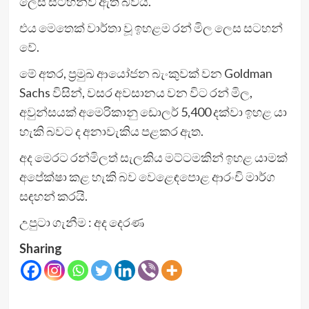
ලෙස සටහන්ව ඇති බවයි.
එය මෙතෙක් වාර්තා වූ ඉහළම රන් මිල ලෙස සටහන්
වේ.
මේ අතර, ප්‍රමුඛ ආයෝජන බැංකුවක් වන Goldman
Sachs විසින්, වසර අවසානය වන විට රන් මිල,
අවුන්සයක් අමෙරිකානු ඩොලර් 5,400 දක්වා ඉහළ යා
හැකි බවට ද අනාවැකිය පළකර ඇත.
අද මෙරට රන්මිලත් සැලකිය මට්ටමකින් ඉහළ යාමක්
අපේක්ෂා කළ හැකි බව වෙළෙඳපොළ ආරංචි මාර්ග
සඳහන් කරයි.
උපුටා ගැනීම : අද දෙරණ
Sharing