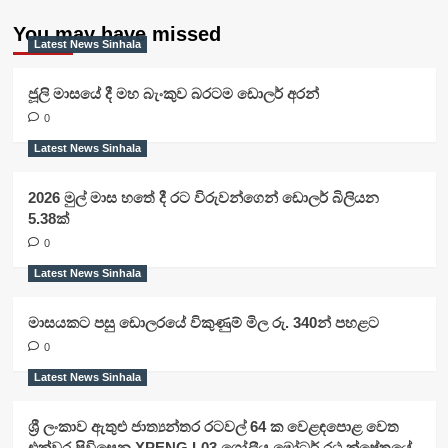
You may have missed
Latest News Sinhala
ජූලි මාසයේ දී මහ බැංකුව බරටම ඩොලර් අරන්
0
Latest News Sinhala
2026 මුල් මාස හතේ දී රට විරුවන්ගෙන් ඩොලර් බිලියන
5.38ක්
0
Latest News Sinhala
මාසයකට පසු ඩොලරයේ විකුණුම් මිල රු. 340න් පහළට
0
Latest News Sinhala
ශ්‍රී ලංකාව ඇතුළු ජාත්‍යන්තර රටවල් 64 ක වෙළඳපොළ වෙත
එක්වර පිවිසෙන XPENG L03 ගෝලීය මෝටර් රථ ක්ෂේත්‍රයේ