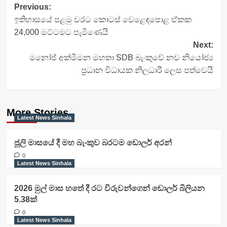
Post
Previous:
ඉතිහාසයේ පළමු වරට කොටස් වෙළෙඳපොළ ඒකක
navigation
24,000 මට්ටමට පැමිණෙයි
Next:
මනෝජ් අක්මීමන මහතා SDB බැංකුවේ නව නියෝජ්‍ය
ප්‍රධාන විධායක නිලධාරී ලෙස පත්වෙයි
More Stories
Latest News Sinhala
ජූලි මාසයේ දී මහ බැංකුව බරටම ඩොලර් අරන්
0
Latest News Sinhala
2026 මුල් මාස හතේ දී රට විරුවන්ගෙන් ඩොලර් බිලියන
5.38ක්
0
Latest News Sinhala