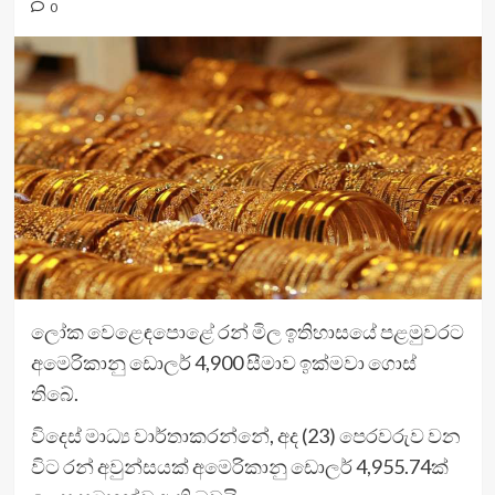
0
ලෝක වෙළෙඳපොළේ රන් මිල ඉතිහාසයේ පළමුවරට
අමෙරිකානු ඩොලර් 4,900 සීමාව ඉක්මවා ගොස්
තිබේ.
විදෙස් මාධ්‍ය වාර්තාකරන්නේ, අද (23) පෙරවරුව වන
විට රන් අවුන්සයක් අමෙරිකානු ඩොලර් 4,955.74ක්