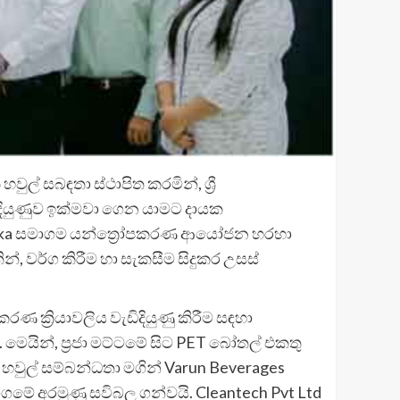
ල් සබඳතා ස්ථාපිත කරමින්, ශ්‍රී
යක දියුණුව ඉක්මවා ගෙන යාමට දායක
es Lanka සමාගම යන්ත්‍රෝපකරණ ආයෝජන හරහා
්, වර්ග කිරීම හා සැකසීම සිදුකර උසස්
ණ ක්‍රියාවලිය වැඩිදියුණු කිරීම සඳහා
 මෙයින්, ප්‍රජා මට්ටමේ සිට PET බෝතල් එකතු
 හවුල් සම්බන්ධතා මගින් Varun Beverages
මේ අරමුණු සවිබල ගන්වයි. Cleantech Pvt Ltd