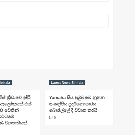
inhala
Latest News Sinhala
ිස් ක්‍රීඩාවේ ඉදිරි
Yamaha සිය ප්‍රමුඛතම නූතන
ආලෝකයක් එක්
සංකල්පීය ප්‍රදර්ශනාගාරය
O වෙතින්
බොරැල්ලේ දී විවෘත කරයි
 මට්ටමේ
0
්‍යාපෘතියක්