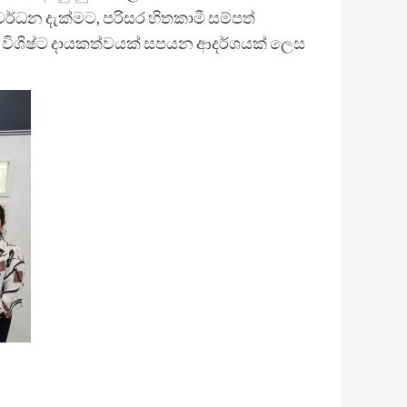
වර්ධන දැක්මට, පරිසර හිතකාමී සම්පත්
ට විශිෂ්ට දායකත්වයක් සපයන ආදර්ශයක් ලෙස