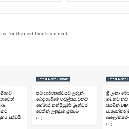
ser for the next time I comment.
Latest News Sinhala
Latest News S
ෝගීතාව
තම සාර්ථකත්වයට උරදුන්
ශ්‍රී ලංකා ටෙන
ෙනුවෙන්
බෙදාහැරීමේ හවුල්කරුවන්ට
ගමනට නව 
nka
හේමාස් කන්සියුමර් බ්‍රෑන්ඩ්ස්
කරමින් DIM
ිකට්
වෙතින් උණුසුම් ප්‍රණාම
ජාත්‍යන්තර
රහය දක්වයි
ආලෝකකරණ ව
0
0