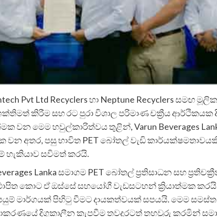
ech Pvt Ltd Recyclers හා Neptune Recyclers සමඟ මූලික හවු
ය ශක්තිමත් කිරීම සහ රට පුරා විශාල පරිමාණ චක්‍රීය ආර්ථික
රියාත්මක වන මෙම හවුල්කාරිත්වය තුළින්, Varun Beverag
දායක වන අතර, පසු භාවිත PET බෝතල් වැඩි කාර්යක්ෂමතාවයකින
ීමේ හැකියාව සවිමත් කරයි.
ages Lanka සමාගම PET බෝතල් ප්‍රතිසාධන සහ ප්‍රතිචක්‍රීකර
) ස්ථාපිත කොට ඒ ඔස්සේ සහයෝගී වැඩසටහන් ක්‍රියාත්මක කරයි.
ුම් මාර්ගයක් පිහිටු වීමට දායකත්වයක් සපයයි. මෙම සමස්ත
කරණයේ දිගුකාලීන කැපවීම තවදුරටත් තහවුරු කරමින් සමාග