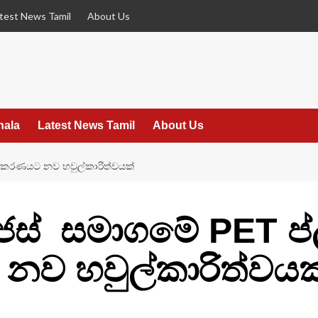
test News Tamil
About Us
hala
Latest News Tamil
About Us
්‍රීකරණයට නව හවුල්කාරිත්වයක්
ස් සමාගමේ PET ප්ල
යට නව හවුල්කාරිත්වයක