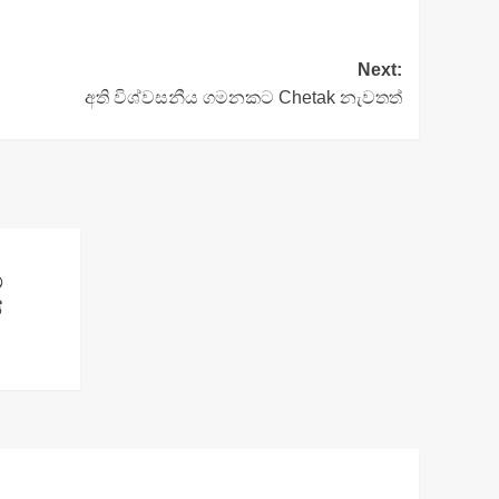
Next:
අති විශ්වසනීය ගමනකට Chetak නැවතත්
ට
්