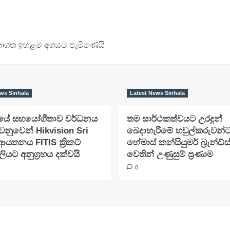
ර්තාගත ඉහළම අගයට පැමිණෙයි
ws Sinhala
Latest News Sinhala
‍රයේ සහයෝගීතාව වර්ධනය
තම සාර්ථකත්වයට උරදුන්
ෙනුවෙන් Hikvision Sri
බෙදාහැරීමේ හවුල්කරුවන්
ආයතනය FITIS ක්‍රිකට්
හේමාස් කන්සියුමර් බ්‍රෑන්ඩ්ස
යට අනුග්‍රහය දක්වයි
වෙතින් උණුසුම් ප්‍රණාම
0