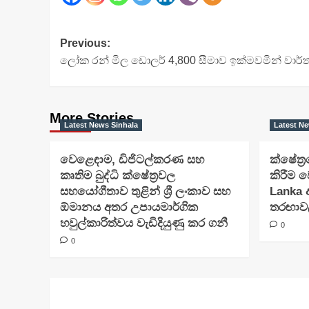
Post
Previous:
ලෝක රන් මිල ඩොලර් 4,800 සීමාව ඉක්මවමින් වා
navigation
More Stories
Latest News Sinhala
Latest Ne
වෙළෙඳාම, ඩිජිටල්කරණ සහ
ක්ෂේත්
කෘතිම බුද්ධි ක්ෂේත්‍රවල
කිරීම ව
සහයෝගීතාව තුළින් ශ්‍රී ලංකාව සහ
Lanka 
ඕමානය අතර උපායමාර්ගික
තරඟාවලි
හවුල්කාරිත්වය වැඩිදියුණු කර ගනී
0
0