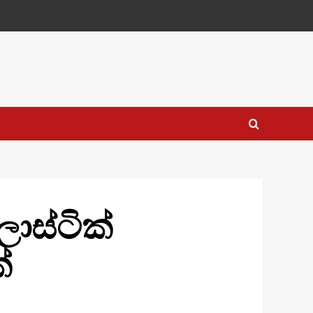
ාස්ටික්
්