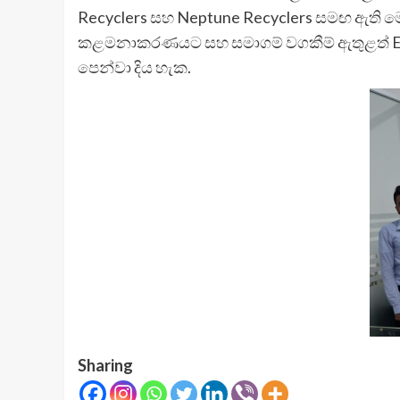
Recyclers සහ Neptune Recyclers සමඟ ඇති මෙම
කළමනාකරණයට සහ සමාගම් වගකීම් ඇතුළත් Exten
පෙන්වා දිය හැක.
Sharing