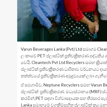
Varun Beverages Lanka (Pvt) Ltd සමාගම Cleant
ලංකාවේ PET ප්ලාස්ටික් ප්‍රතිචක්‍රීකරණ පද්ධති
වෙයි. Cleantech Pvt Ltd Recyclers සමඟ ක්‍
ප්ලාස්ටික් ප්‍රතිචක්‍රීකරණ ධාරිතාව වර්ධනයට 
තත්ත්වයේ ප්‍රතිචක්‍රීකරණ අමුද්‍රව්‍යයක් ලබා ගැන
ඒ සමගාමීව, Neptune Recyclers සමඟ Varun Bever
ප්ලාස්ටික් ප්‍රතිචක්‍රීකරණ මධ්‍යස්ථානය (MRF
කරමින්,PET සඳහා විශ්වාසදායක සහ තිරසාර සැපය
Lanka සමාඟමේ වගකීම්සහිත ප්ලාස්ටික් කළමනා