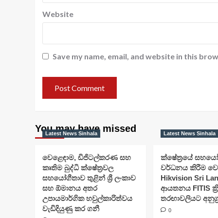
Website
Save my name, email, and website in this brow
You may have missed
Latest News Sinhala
Latest News Sinhala
වෙළෙඳාම, ඩිජිටල්කරණ සහ
ක්ෂේත්‍රයේ සහය
කෘතිම බුද්ධි ක්ෂේත්‍රවල
වර්ධනය කිරීම ව
සහයෝගීතාව තුළින් ශ්‍රී ලංකාව
Hikvision Sri La
සහ ඕමානය අතර
ආයතනය FITIS ක්‍ර
උපායමාර්ගික හවුල්කාරිත්වය
තරඟාවලියට අනුග්‍
වැඩිදියුණු කර ගනී
0