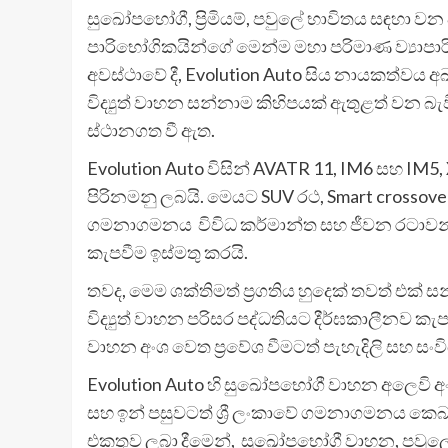
සුඛෝපභෝගී, ප්‍රිමියම්, පවුලේ භාවිතය සඳහා ව
පාරිභෝගිකයින්ගේ මෙන්ම මහා පරිමාණ ව්‍යාපාර
අවස්ථාවේ දී, Evolution Auto සිය නායකත්වය
විද්‍යුත් වාහන සන්නාම කිහිපයක් ඇතුළත් වන බ
ස්ථානගත වී ඇත.
Evolution Auto විසින් AVATR 11, IM6 සහ IM5,
පිරිනමනු ලබයි. මෙයට SUV රථ, Smart crossovers, 
ගමනාගමනය විවිධ කර්මාන්ත සහ ජීවන රටාවන් හර
කැපවීම ඉස්මතු කරයි.
තවද, මෙම ශක්තිමත් ප්‍රගතිය හුදෙක් තවත් එ
විද්‍යුත් වාහන පරිසර පද්ධතියට දීර්ඝකාලීනව කැප
වාහන අංශ වෙත ප්‍රවේශ වීමටත් පැහැදිලි සහ සං
Evolution Auto හි සුඛෝපභෝගී වාහන අලෙවි අංශයේ
සහ ඉන් පසුවටත් ශ්‍රී ලංකාවේ ගමනාගමනය කෙබඳු
එකතුව ලබා දීමෙන්, සුඛෝපභෝගී වාහන, පවුලේ 