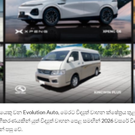
ඛයෙකු වන Evolution Auto, මෙරට විද්‍යුත් වාහන ක්ෂේත්‍රය තුළ 
ීකරණයකින් යුත් විද්‍යුත් වාහන පෙළ සමඟින් 2026 වසරේ
න් පසු වේ.