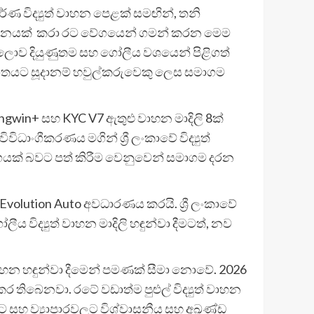
ණ විද්‍යුත් වාහන පෙළක් සමඟින්, තනි
ගමනාගමනයක් කරා රට වේගයෙන් ගමන් කරන මෙම
ට ලොව දියුණුතම සහ ගෝලීය වශයෙන් පිළිගත්
අනාගතයට සූදානම් හවුල්කරුවෙකු ලෙස සමාගම
ingwin+ සහ KYC V7 ඇතුළු වාහන මාදිලි 8ක්
ිධාංගීකරණය මගින් ශ්‍රී ලංකාවේ විද්‍යුත්
අංගයක් බවට පත් කිරීම වෙනුවෙන් සමාගම දරන
olution Auto අවධාරණය කරයි. ශ්‍රී ලංකාවේ
ය විද්‍යුත් වාහන මාදිලි හඳුන්වා දීමටත්, නව
ත් වාහන හඳුන්වා දීමෙන් පමණක් සීමා නොවේ. 2026
තිබෙනවා. රටේ වඩාත්ම පුළුල් විද්‍යුත් වාහන
ට සහ ව්‍යාපාරවලට විශ්වාසනීය සහ අඛණ්ඩ