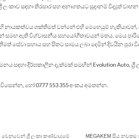
රී ලංකාව සඳහා තිරසාර සහ අනාගතයට සූදානම් විද්‍යුත් වාහන
o හි නායකත්වය ශක්තිමත් වන්නේ එහි මෙහෙයුම් හැකියාවන්
කයින් සමඟ ඇති විශ්වාසනීය සහයෝගීතාවයන් මතය. මෙය ප
් සේවා සහාය සහ සිතට සාමය ලබා දෙමින් දිවයින පුරා විද්‍
මන‍ය සඳහා දීර්ඝකාලීන දැක්මක් සමඟින් Evolution Auto, ශ
 පිවිසෙන්න, හෝ 0777 553 355 අංකය අමතන්න.
වෙනුවෙන් ශ්‍රී ලංකා කණ්ඩායමේ
MEGAKEM සිය නවතම නි