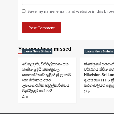
Save my name, email, and website in this brow
You may have missed
Latest News Sinhala
Latest News Sinhala
වෙළෙඳාම, ඩිජිටල්කරණ සහ
ක්ෂේත්‍රයේ සහය
කෘතිම බුද්ධි ක්ෂේත්‍රවල
වර්ධනය කිරීම ව
සහයෝගීතාව තුළින් ශ්‍රී ලංකාව
Hikvision Sri La
සහ ඕමානය අතර
ආයතනය FITIS ක්‍ර
උපායමාර්ගික හවුල්කාරිත්වය
තරඟාවලියට අනුග්‍
වැඩිදියුණු කර ගනී
0
0