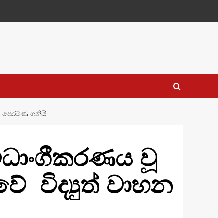
ේ පෙරමුණ ගනියි.
විධාංගීකරණය වූ
වේ විද්‍යුත් වාහන