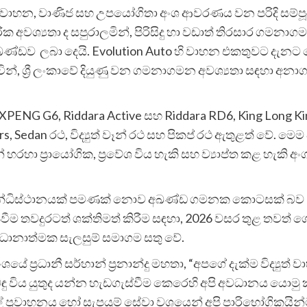
න වාහන, වාණිජ සහ උපයෝගිතා අංශ ආවරණය වන පරිදි සම්පූර්
ික අවශ්‍යතා ද සපුරාලමින්, පිරිසිදු හා වඩාත් තිරසාර 
 අඛණ්ඩව ලබා දෙයි. Evolution Auto හි වාහන එකතුවට දැන
ැවින්, ශ්‍රී ලංකාවේ දියුණු වන ගමනාගමන අවශ්‍යතා සඳහා 
 XPENG G6, Riddara Active සහ Riddara RD6, King Long K
Sedan රථ, විද්‍යුත් වෑන් රථ සහ පිකප් රථ ඇතුළත් වේ. මෙම විව
හා ප්‍රායෝගික, ප්‍රවේශ විය හැකි සහ ව්‍යාප්ත කළ හැකි 
ක් සන්ධිස්ථානයක් පමණක් නොව අඛණ්ඩ ගමනක කොටසක් බව Ev
වීම තවදුරටත් ශක්තිමත් කිරීම සඳහා, 2026 වසර තුළ තවත් ගෝලී
විධානාත්මක සැලසුම් සමාගම සතු වේ.
 ප්‍රධානී සර්හාන් ප්‍රනාන්දු මහතා, “අපගේ දැක්ම විද්‍යු
 විය යුතුද යන්න හැඩගැස්වීම කෙරෙහි අපි අවධානය යොමු කර 
ප්‍රවාහනය හෝ සැපයුම් සේවා වශයෙන් අපි පාරිභෝගිකයින්