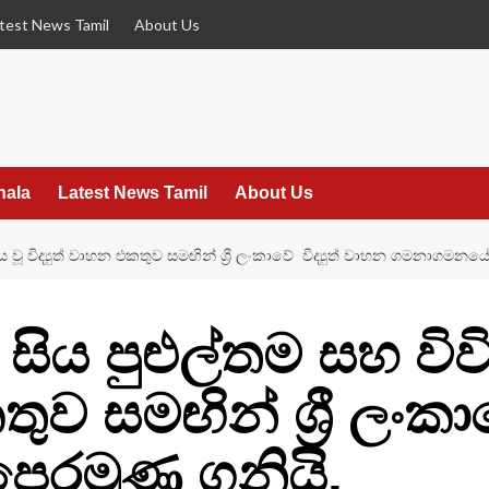
test News Tamil
About Us
hala
Latest News Tamil
About Us
ූ විද්‍යුත් වාහන එකතුව සමඟින් ශ්‍රී ලංකාවේ විද්‍යුත් වාහන ගමනාගමනය
 සිය පුළුල්තම සහ වි
තුව සමඟින් ශ්‍රී ලංකා
රමුණ ගනියි.