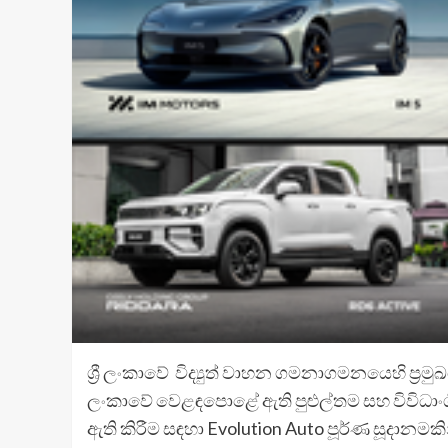
ශ්‍රී ලංකාවේ විද්‍යුත් වාහන ගමනාගමනයෙහි ප්‍රමු
ලංකාවේ වෙළඳපොළේ ඇති පුළුල්තම සහ විවිධාංග
ඇති කිරීම සඳහා Evolution Auto පූර්ණ සූදානමකි