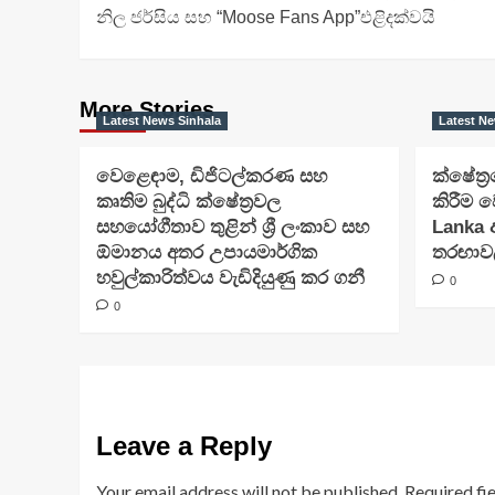
navigation
නිල ජර්සිය සහ “Moose Fans App”එළිදක්වයි
More Stories
Latest News Sinhala
Latest Ne
වෙළෙඳාම, ඩිජිටල්කරණ සහ
ක්ෂේත්
කෘතිම බුද්ධි ක්ෂේත්‍රවල
කිරීම ව
සහයෝගීතාව තුළින් ශ්‍රී ලංකාව සහ
Lanka 
ඕමානය අතර උපායමාර්ගික
තරඟාවලි
හවුල්කාරිත්වය වැඩිදියුණු කර ගනී
0
0
Leave a Reply
Your email address will not be published.
Required fi