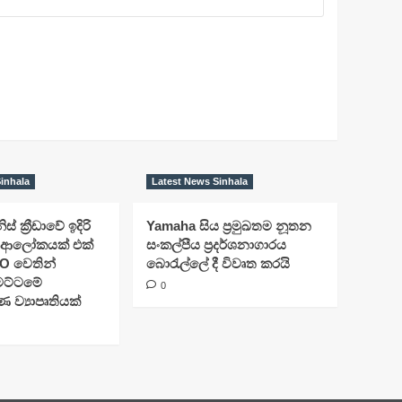
inhala
Latest News Sinhala
ිස් ක්‍රීඩාවේ ඉදිරි
Yamaha සිය ප්‍රමුඛතම නූතන
ආලෝකයක් එක්
සංකල්පීය ප්‍රදර්ශනාගාරය
O වෙතින්
බොරැල්ලේ දී විවෘත කරයි
 මට්ටමේ
0
්‍යාපෘතියක්