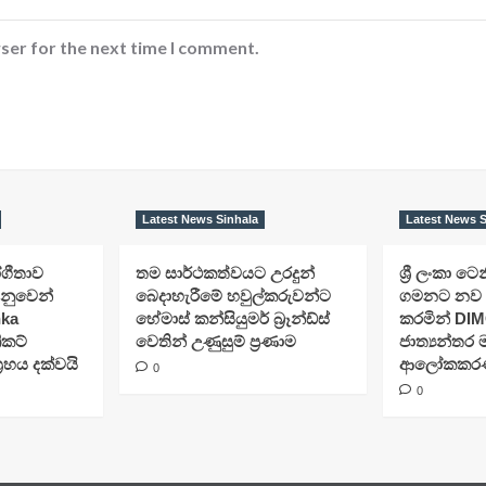
ser for the next time I comment.
Latest News Sinhala
Latest News S
ෝගීතාව
තම සාර්ථකත්වයට උරදුන්
ශ්‍රී ලංකා ටෙන
ෙනුවෙන්
බෙදාහැරීමේ හවුල්කරුවන්ට
ගමනට නව 
nka
හේමාස් කන්සියුමර් බ්‍රෑන්ඩ්ස්
කරමින් DIM
ිකට්
වෙතින් උණුසුම් ප්‍රණාම
ජාත්‍යන්තර
රහය දක්වයි
ආලෝකකරණ ව
0
0