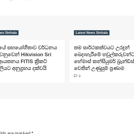
ws Sinhala
Latest News Sinhala
‍රයේ සහයෝගීතාව වර්ධනය
තම සාර්ථකත්වයට උරදුන්
ෙනුවෙන් Hikvision Sri
බෙදාහැරීමේ හවුල්කරුවන්
ආයතනය FITIS ක්‍රිකට්
හේමාස් කන්සියුමර් බ්‍රෑන්ඩ්ස
යට අනුග්‍රහය දක්වයි
වෙතින් උණුසුම් ප්‍රණාම
0
elds are marked
*