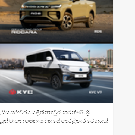
සිය ස්ථාවරය යළිත් තහවුරු කර තිබේ. ශ්‍රී
 විද්‍යුත් වාහන ගමනාගමනයේ පෙරළිකාර වෙනසක්