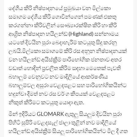
දේශීය කිරි නිෂ්පාදනයේ ප්‍රමුඛයා වන මිල්කො
සමාගම දේශීය කිරි ගොවීන්ගෙන් පමණක් එකතු
කරගන්නා කිරිවලින් සෞඛ්‍යාරක්ෂිත කිරි හා කිරි
ආශ්‍රිත නිෂ්පාදන හයිලන්ඩ් (Highland) සන්නාමය
යටතේ දිවයින පුරා බෙදාහැරීම් කටයුතු සිදු කරනු
ලබයි.මිල්කො සමාගමේ කිරි රස අනූන නිෂ්පාදනයක්
වන හයිලන්ඩ් අයිස්ක්‍රීම් පාරිභෝගික ජනතාව අතර
වඩාත් හොඳින් ප්‍රචලිත කිරීම සඳහා මෙතෙක් පැවති
බහාලුම් වෙනුවට නව මාදිලියේ ආකර්ෂණීය
බහාලුම්වල අසුරා වෙළදපළට සහ පාරිභෝගිකයින්ට
හදුන්වා දීමත් නව රස වර් ග කීපයක් වෙළදපළට
නිකුත් කිරීමට කටයුතු යොදා ඇත.
මින් ඉදිරියට GLOMARK ඇතුලු සියලුම දිවයින පුරා
පිහිටි සුපිරි වෙළදසැල් ජාලා තුළින් නව මාදිලියේ
හයිලන්ඩ් අයිස්ක්‍රීම් සියලු පාරිභෝගිකයින්ට මීල දී ගත