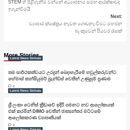
STEM හි පිළිගැනීම වන්නේ අධ්‍යාපනය සමඟ ආරක්ෂාවද
navigation
ඉගැන්වීමයි
Next:
ව්‍යාපාර ක්ෂේත්‍රය නැවත ගොඩනැංවීමට මහජන
බැංකුවෙන් පියවර රැසක්
More Stories
Latest News Sinhala
තම සාර්ථකත්වයට උරදුන් බෙදාහැරීමේ හවුල්කරුවන්ට
හේමාස් කන්සියුමර් බ්‍රෑන්ඩ්ස් වෙතින් උණුසුම් ප්‍රණාම
0
Latest News Sinhala
ශ්‍රී ලංකා ටෙනිස් ක්‍රීඩාවේ ඉදිරි ගමනට නව ආලෝකයක්
එක් කරමින් DIMO වෙතින් ජාත්‍යන්තර මට්ටමේ
ආලෝකකරණ ව්‍යාපෘතියක්
0
Latest News Sinhala