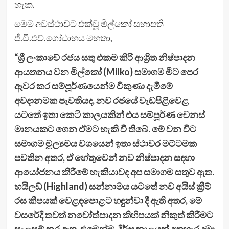
හැක.
මෙම අවස්ථාවට එක්වූ මිල්කෝ සභාපති
ජී.වී.එච්.ගෝඨාභය මහතා,
“ශ්‍රී ලංකාවේ රජය සතු එකම කිරි ආශ්‍රිත නිෂ්පාදන
ආයතනය වන මිල්කෝ (Milko) සමාගම මීට පෙර
ඈවර කර සම්පූර්ණයෙන්ම විකුණා දැමීමේ
අවදානමක පැවතියද, නව රජයේ වැඩපිළිවෙළ
යටතේ ඉතා කෙටි කාලයකින් එය සම්පූර්ණ වෙනස්
මානයකට ගෙන ඒමට හැකි වී තිබේ. මේ වන විට
සමාගම මූල්‍යමය වශයෙන් ඉතා ස්ථාවර මට්ටමක
පවතින අතර, ඒ හේතුවෙන් නව නිෂ්පාදන සඳහා
ආයෝජනය කිරීමේ හැකියාවද අප සමාගම සතුව ඇත.
හයිලඩ් (Highland) සන්නාමය යටතේ නව අයිස් ක්‍රීම්
රස කීපයක් වෙළඳපොළට හඳුන්වා දී ඇති අතර, මේ
වසරේදී තවත් නවෝත්පාදන කිහිපයක් නිකුත් කිරීමට
සැලසුම් කර ඇත. එමෙන්ම, දීර්ඝ කාලයක් අතහැර දමා