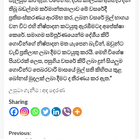
තිබූ බඩල්ගම කර්මාන්තශාලාව මේ වසරේදී
ප්‍රතිසංස්කරණය ආරම්භ කර, ලබන වසරේ මුල් භාගය
වන විට එහි නිෂ්පාදන කටයුතු ඇරඹීමටද අපේක්ෂා
කෙරේ. සමාගම සම්පූර්ණයෙන්ම දේශීය කිරි
ගොවීන්ගේ නිෂ්පාදන මත යැපෙන බැවින්, ඔවුන්ට
වැඩි ප්‍රතිලාභ ලබා දීමට කටයුතු කරයි. මෙහි විශේෂ
පියවරක් ලෙස, පසුගිය වසරේ කිරි ලබා දුන් සියලුම
ගොවීන්ට පෙබරවාරි මාසයේ මුල් සති කිහිපය තුළ
බෝනස් මුදලක් ලබා දීමට ද තීරණය කර ඇත.”
උපුටා ගැනීම : අද දෙරණ
Sharing
Post
Previous: