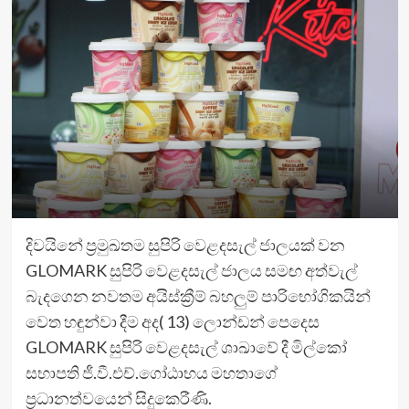
දිවයිනේ ප්‍රමුඛතම සුපිරි වෙළදසැල් ජාලයක් වන
GLOMARK සුපිරි වෙළදසැල් ජාලය සමඟ අත්වැල්
බැදගෙන නවතම අයිස්ක්‍රීම් බහලුම් පාරිභෝගිකයින්
වෙත හඳුන්වා දීම අද( 13) ලොන්ඩන් පෙදෙස
GLOMARK සුපිරි වෙළදසැල් ශාඛාවේ දී මිල්කෝ
සභාපති ජී.වී.එච්.ගෝඨාභය මහතාගේ
ප්‍රධානත්වයෙන් සිදුකෙරීණි.