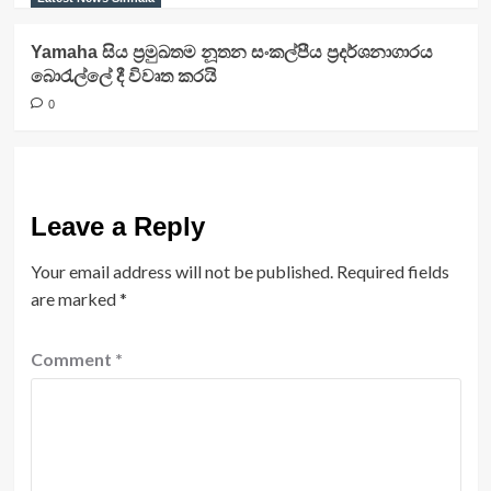
Yamaha සිය ප්‍රමුඛතම නූතන සංකල්පීය ප්‍රදර්ශනාගාරය
බොරැල්ලේ දී විවෘත කරයි
0
Leave a Reply
Your email address will not be published.
Required fields
are marked
*
Comment
*