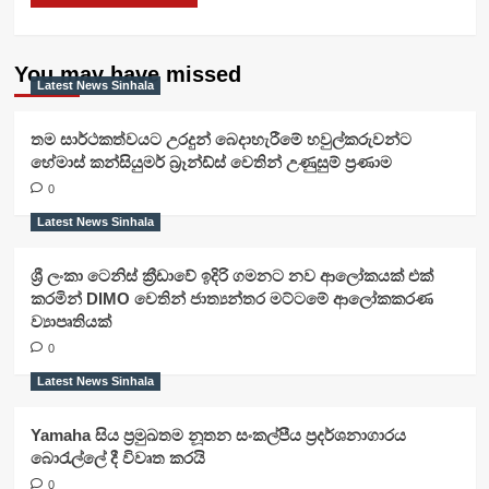
You may have missed
Latest News Sinhala
තම සාර්ථකත්වයට උරදුන් බෙදාහැරීමේ හවුල්කරුවන්ට
හේමාස් කන්සියුමර් බ්‍රෑන්ඩ්ස් වෙතින් උණුසුම් ප්‍රණාම
0
Latest News Sinhala
ශ්‍රී ලංකා ටෙනිස් ක්‍රීඩාවේ ඉදිරි ගමනට නව ආලෝකයක් එක්
කරමින් DIMO වෙතින් ජාත්‍යන්තර මට්ටමේ ආලෝකකරණ
ව්‍යාපෘතියක්
0
Latest News Sinhala
Yamaha සිය ප්‍රමුඛතම නූතන සංකල්පීය ප්‍රදර්ශනාගාරය
බොරැල්ලේ දී විවෘත කරයි
0