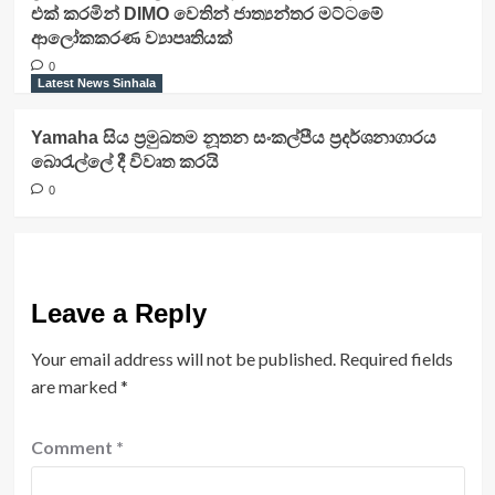
එක් කරමින් DIMO වෙතින් ජාත්‍යන්තර මට්ටමේ
ආලෝකකරණ ව්‍යාපෘතියක්
0
Latest News Sinhala
Yamaha සිය ප්‍රමුඛතම නූතන සංකල්පීය ප්‍රදර්ශනාගාරය
බොරැල්ලේ දී විවෘත කරයි
0
Leave a Reply
Your email address will not be published.
Required fields
are marked
*
Comment
*