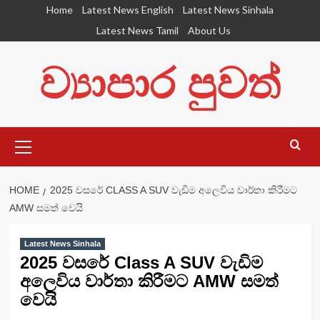
Skip
Home
Latest News English
Latest News Sinhala
to
Latest News Tamil
About Us
content
ව්‍යාපාර පුවත්
Primary
Menu
HOME
2025 වසරේ CLASS A SUV වැඩිම අලෙවිය වාර්තා කිරීමට
AMW සමත් වෙයි
Latest News Sinhala
2025 වසරේ Class A SUV වැඩිම
අලෙවිය වාර්තා කිරීමට AMW සමත්
වෙයි