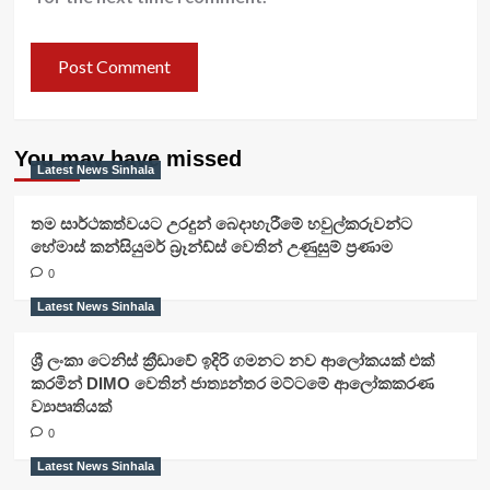
You may have missed
Latest News Sinhala
තම සාර්ථකත්වයට උරදුන් බෙදාහැරීමේ හවුල්කරුවන්ට
හේමාස් කන්සියුමර් බ්‍රෑන්ඩ්ස් වෙතින් උණුසුම් ප්‍රණාම
0
Latest News Sinhala
ශ්‍රී ලංකා ටෙනිස් ක්‍රීඩාවේ ඉදිරි ගමනට නව ආලෝකයක් එක්
කරමින් DIMO වෙතින් ජාත්‍යන්තර මට්ටමේ ආලෝකකරණ
ව්‍යාපෘතියක්
0
Latest News Sinhala