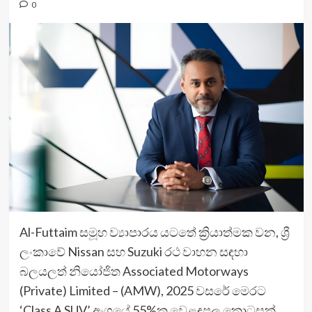
0
Al-Futtaim සමූහ ව්‍යාපාරය යටතේ ක්‍රියාත්මක වන, ශ්‍රී
ලංකාවේ Nissan සහ Suzuki රථ වාහන සඳහා
බලයලත් නියෝජිත Associated Motorways
(Private) Limited – (AMW), 2025 වසරේ මෙරට
‘Class A SUV’ අංශයේ 55%ක වෙළඳපල කොටසක්