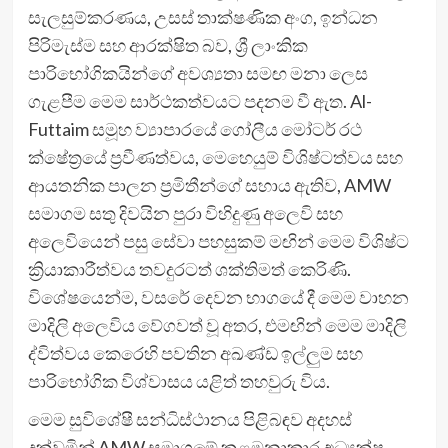
සැලසුම්කරණය, උසස් තාක්ෂණික අංග, ඉන්ධන
පිරිමැස්ම සහ ආරක්ෂිත බව, ශ්‍රී ලාංකික
පාරිභෝගිකයින්ගේ අවශ්‍යතා සමඟ මනා ලෙස
ගැළපීම මෙම සාර්ථකත්වයට පදනම වී ඇත. Al-
Futtaim සමූහ ව්‍යාපාරයේ ගෝලීය මෝටර් රථ
ක්ෂේත්‍රයේ ප්‍රවීණත්වය, මෙහෙයුම් විශිෂ්ටත්වය සහ
ආයතනික පාලන ප්‍රමිතීන්ගේ සහාය ඇතිව, AMW
සමාගම සතු දිවයින පුරා විහිදුණු අලෙවි සහ
අලෙවියෙන් පසු සේවා පහසුකම් මඟින් මෙම විශිෂ්ට
ක්‍රියාකාරීත්වය තවදුරටත් ශක්තිමත් කෙරිණි.
විශේෂයෙන්ම, වසරේ දෙවන භාගයේ දී මෙම වාහන
මාදිලි අලෙවිය වේගවත් වූ අතර, එමඟින් මෙම මාදිලි
ද්විත්වය කෙරෙහි පවතින අඛණ්ඩ ඉල්ලුම සහ
පාරිභෝගික විශ්වාසය යළිත් තහවුරු විය.
මෙම සුවිශේෂී සන්ධිස්ථානය පිළිබඳව අදහස්
දක්වමින් AMW සමාගමේ කළමනාකාර අධ්‍යක්ෂ