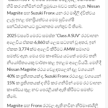
හිමි කර ගනිමින් එහි ප්‍රමුඛයා බවට පත්ව ඇත. Nissan
Magnite සහ Suzuki Fronx යන රථ මාදිලි ද්විත්වය
ලැබූ ඉහළ ජනප්‍රියත්වය මෙම සුවිශේෂී
සන්ධිස්ථානයට ප්‍රධානතම හේතුව වී තිබේ.
2025 වසරේ මෙරට සමස්ත ‘Class A SUV’ රථවාහන
අලෙවිය ඒකක 6,860 ක් ලෙස සටහන් වූ අතර, ඉන්
ඒකක 3,774 ක්ම අලෙවි කිරීමට AMW සමාගම
සමත්ව ඇත. මෙය එම කාණ්ඩය යටතේ මෙරට තනි
නියෝජිතයෙකු වාර්තා කළ ඉහළම අලෙවියයි. මෙහි දී
Nissan Magnite රථය වෙළඳපලෙන් දළ වශයෙන්
40% ක ප්‍රතිශතයක් ද, Suzuki Fronx රථය දළ වශයෙන්
15% ක ප්‍රතිශතයක් ද හිමි කර ගනිමින් මෙම රථ වාහන
කාණ්ඩය තුළ නව පෙරළියක් ඇති කිරීමට සමත්ව
තිබේ.
Magnite සහ Fronx රථවල ඇති නවීන නිර්මාණශීලි