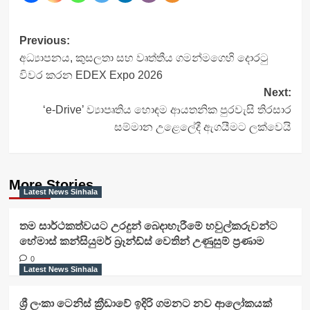
Post
Previous:
අධ්‍යාපනය, කුසලතා සහ වෘත්තීය ගමන්මගෙහි දොරටු
navigation
විවර කරන EDEX Expo 2026
Next:
‘e-Drive’ ව්‍යාපෘතිය හොඳම ආයතනික පුරවැසි තිරසාර
සම්මාන උළෙලේදී ඇගයීමට ලක්වෙයි
More Stories
Latest News Sinhala
තම සාර්ථකත්වයට උරදුන් බෙදාහැරීමේ හවුල්කරුවන්ට
හේමාස් කන්සියුමර් බ්‍රෑන්ඩ්ස් වෙතින් උණුසුම් ප්‍රණාම
0
Latest News Sinhala
ශ්‍රී ලංකා ටෙනිස් ක්‍රීඩාවේ ඉදිරි ගමනට නව ආලෝකයක්