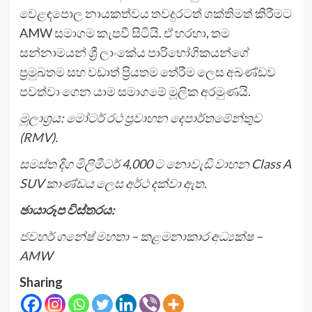
වෙළඳපොල නායකත්වය තවදුරටත් ශක්තිමත් කිරීමට
AMW සමාගම කැපවී සිටියි. ඒ හරහා, තම
සන්නාමයන් ශ්‍රී ලාංකේය පාරිභෝගිකයන්ගේ
ප්‍රමුඛතම සහ වඩාත් ප්‍රියතම තේරීම ලෙස අඛණ්ඩව
පවත්වා ගෙන යාම සමාගමේ මූලික අරමුණයි.
මූලාශ්‍රය: මෝටර් රථ ප්‍රවාහන දෙපාර්තමේන්තුව
(
RMV).
සමස්ත දිග මිලිමීටර්
4,000 ට නොවැඩි වාහන Class A
SUV කාණ්ඩය ලෙස අර්ථ දක්වා ඇත.
ඡායාරූප විස්තරය:
ජවහර් ගනේෂ් මහතා – කළමනාකාර අධ්‍යක්ෂ –
AMW
Sharing