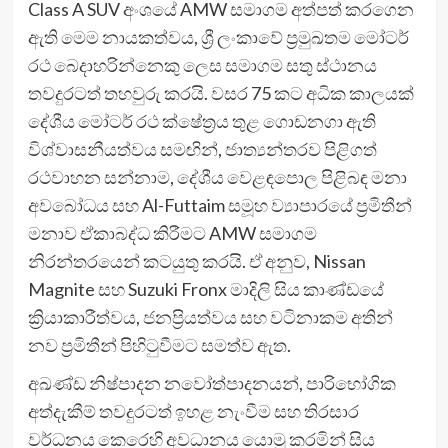
Class A SUV අංශයේ AMW සමාගම අත්පත් කරගෙන
ඇති මෙම නායකත්වය, ශ්‍රී ලංකාවේ ප්‍රමුඛතම මෝටර්
රථ බෙදාහරින්නෙකු ලෙස සමාගම සතු ස්ථානය
තවදුරටත් තහවුරු කරයි. වසර 75 කට අධික කාලයක්
දේශීය මෝටර් රථ ක්ෂේත්‍රය තුළ ගොඩනගා ඇති
විශ්වාසනීයත්වය සමඟින්, ජාත්‍යන්තරව පිළිගත්
රථවාහන සන්නාම, දේශීය වෙළඳපොල පිළිබඳ මනා
අවබෝධය සහ Al-Futtaim සමූහ ව්‍යාපාරයේ ප්‍රමිතීන්
මනාව ඒකාබද්ධ කිරීමට AMW සමාගම
නිරන්තරයෙන් කටයුතු කරයි. ඒ අනුව, Nissan
Magnite සහ Suzuki Fronx මාදිලි සිය කාණ්ඩයේ
ක්‍රියාකාරීත්වය, ජනප්‍රියත්වය සහ වටිනාකම අතින්
නව ප්‍රමිතීන් පිහිටුවීමට සමත්ව ඇත.
අඛණ්ඩ නිෂ්පාදන නවෝත්පාදනයන්, පාරිභෝගික
අත්දැකීම් තවදුරටත් ඉහළ නැංවීම සහ තිරසාර
වර්ධනය කෙරෙහි අවධානය යොමු කරමින් සිය