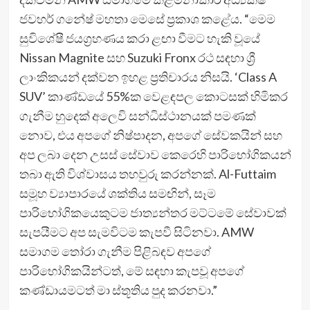
ජවහර් ගනේෂ් මහතා මෙසේ ප්‍රකාශ කළේය. “මෙම
සුවිශේෂී ජයග්‍රහණය කරා ළඟා වීමට හැකි වූයේ
Nissan Magnite සහ Suzuki Fronx රථ සඳහා ශ්‍රී
ලාංකිකයන් දක්වන ඉහළ ප්‍රතිචාරය නිසයි. ‘Class A
SUV’ කාණ්ඩයේ 55%ක වෙළඳපල කොටසක් හිමිකර
ගැනීම හුදෙක් අලෙවි සන්ධිස්ථානයක් පමණක්
නොව, එය අපගේ නිෂ්පාදන, අපගේ සේවකයින් සහ
අප ලබා දෙන උසස් සේවාව කෙරෙහි පාරිභෝගිකයන්
තබා ඇති විශ්වාසය තහවුරු කරන්නක්. Al-Futtaim
සමූහ ව්‍යාපාරයේ ශක්තිය සමඟින්, සෑම
පාරිභෝගිකයෙකුටම ජාත්‍යන්තර මට්ටමේ සේවාවක්
සැපයීමට අප සැමවිටම කැපවී සිටිනවා. AMW
සමාගම තෝරා ගැනීම පිළිබඳව අපගේ
පාරිභෝගිකයින්ටත්, මේ සඳහා කැපවූ අපගේ
කණ්ඩායමටත් මා ස්තූතිය පුද කරනවා.”