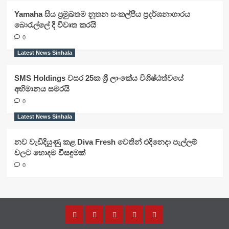
Yamaha සිය ප්‍රමුඛතම නූතන සංකල්පීය ප්‍රදර්ශනාගාරය
බොරැල්ලේ දී විවෘත කරයි
0
Latest News Sinhala
SMS Holdings වසර 25ක ශ්‍රී ලාංකේය විශිෂ්ඨත්වයේ
අභිමානය සමරයි
0
Latest News Sinhala
නව වැඩිදියුණු කළ Diva Fresh වෙතින් එදිනෙදා පැල්ලම්
වලට හොදම විසඳුමක්
0
Home
Latest
Latest
Latest
About