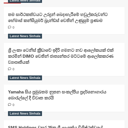
Latest News Sinhala
තම සාර්ථකත්වයට උරදුන් බෙදාහැරීමේ හවුල්කරුවන්ට
හේමාස් කන්සියුමර් බ්‍රෑන්ඩ්ස් වෙතින් උණුසුම් ප්‍රණාම
0
Latest News Sinhala
ශ්‍රී ලංකා ටෙනිස් ක්‍රීඩාවේ ඉදිරි ගමනට නව ආලෝකයක් එක්
කරමින් DIMO වෙතින් ජාත්‍යන්තර මට්ටමේ ආලෝකකරණ
ව්‍යාපෘතියක්
0
Latest News Sinhala
Yamaha සිය ප්‍රමුඛතම නූතන සංකල්පීය ප්‍රදර්ශනාගාරය
බොරැල්ලේ දී විවෘත කරයි
0
Latest News Sinhala
SMS Holdings වසර 25ක ශ්‍රී ලාංකේය විශිෂ්ඨත්වයේ