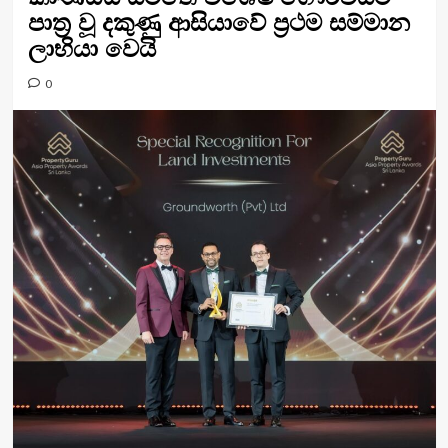
පාත්‍ර වූ දකුණු ආසියාවේ ප්‍රථම සම්මාන
ලාභියා වෙයි
0