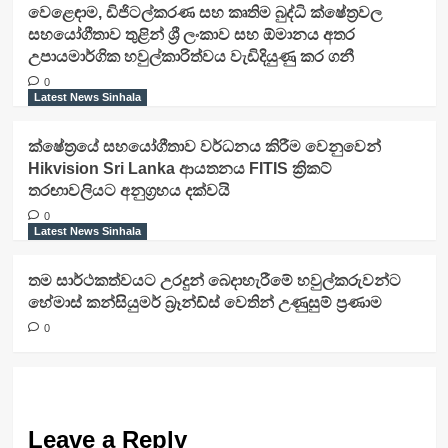
වෙළෙඳාම, ඩිජිටල්කරණ සහ කෘතිම බුද්ධි ක්ෂේත්‍රවල
සහයෝගීතාව තුළින් ශ්‍රී ලංකාව සහ ඕමානය අතර
උපායමාර්ගික හවුල්කාරිත්වය වැඩිදියුණු කර ගනී
0
Latest News Sinhala
ක්ෂේත්‍රයේ සහයෝගීතාව වර්ධනය කිරීම වෙනුවෙන්
Hikvision Sri Lanka ආයතනය FITIS ක්‍රිකට්
තරඟාවලියට අනුග්‍රහය දක්වයි
0
Latest News Sinhala
තම සාර්ථකත්වයට උරදුන් බෙදාහැරීමේ හවුල්කරුවන්ට
හේමාස් කන්සියුමර් බ්‍රෑන්ඩ්ස් වෙතින් උණුසුම් ප්‍රණාම
0
Leave a Reply