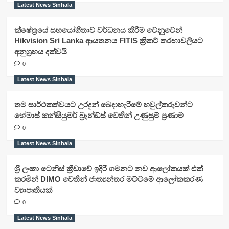
Latest News Sinhala
ක්ෂේත්‍රයේ සහයෝගීතාව වර්ධනය කිරීම වෙනුවෙන්
Hikvision Sri Lanka ආයතනය FITIS ක්‍රිකට් තරඟාවලියට
අනුග්‍රහය දක්වයි
0
Latest News Sinhala
තම සාර්ථකත්වයට උරදුන් බෙදාහැරීමේ හවුල්කරුවන්ට
හේමාස් කන්සියුමර් බ්‍රෑන්ඩ්ස් වෙතින් උණුසුම් ප්‍රණාම
0
Latest News Sinhala
ශ්‍රී ලංකා ටෙනිස් ක්‍රීඩාවේ ඉදිරි ගමනට නව ආලෝකයක් එක්
කරමින් DIMO වෙතින් ජාත්‍යන්තර මට්ටමේ ආලෝකකරණ
ව්‍යාපෘතියක්
0
Latest News Sinhala