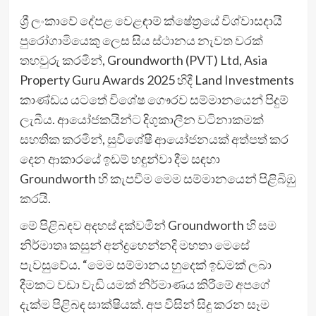
ශ්‍රී ලංකාවේ දේපළ වෙළඳාම් ක්ෂේත්‍රයේ විශ්වාසදායී
පුරෝගාමියෙකු ලෙස සිය ස්ථානය නැවත වරක්
තහවුරු කරමින්, Groundworth (PVT) Ltd, Asia
Property Guru Awards 2025 හිදී Land Investments
කාණ්ඩය යටතේ විශේෂ ගෞරව සම්මානයෙන් පිදුම්
ලැබීය. ආයෝජකයින්ට දිගුකාලීන වටිනාකමක්
සහතික කරමින්, සුවිශේෂී ආයෝජනයක් අත්පත් කර
දෙන ආකාරයේ ඉඩම් හඳුන්වා දීම සඳහා
Groundworth හි කැපවීම මෙම සම්මානයෙන් පිළිබිඹු
කරයි.
මේ පිළිබඳව අදහස් දක්වමින් Groundworth හි සම
නිර්මාතෘ කසුන් අන්ද්‍රහෙන්නදි මහතා මෙසේ
පැවසුවේය. “මෙම සම්මානය හුදෙක් ඉඩමක් ලබා
දීමකට වඩා වැඩි යමක් නිර්මාණය කිරීමේ අපගේ
දැක්ම පිළිබඳ සාක්ෂියක්. අප විසින් සිදු කරන සෑම