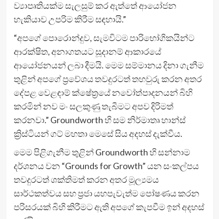
ව්‍යාපෘතියක්ම සැලසුම් කර ඇත්තේ ආයෝජන
හැකියාව උපරිම කිරීම සඳහායි.”
“අපගේ පොරොන්දුව, සැමවිටම පාරිභෝගිකයින්ට
ආරක්ෂිත, අනාගතයට සූදානම් ආකාරයේ
ආයෝජනයන් ලබා දීමයි. මෙම සම්මානය දිනා ගැනීම
තුළින් අපගේ ප්‍රවේශය තවදුරටත් තහවුරු කරන අතර
දේපළ වෙළඳාම් ක්ෂේත්‍රයේ නවෝත්පාදනයන් බිහි
කරමින් නව මං සලකුණු තැබීමට අපව දිරිමත්
කරනවා.” Groundworth හි සම නිර්මාතෘ හාන්ස්
ක්‍රිස්ටියන් ගට් මහතා මෙසේ සිය අදහස් දැක්වීය.
මෙම පිළිගැනීම තුළින් Groundworth හි සන්නාම
දර්ශනය වන “Grounds for Growth” යන සංකල්පය
තවදුරටත් ශක්තිමත් කරන අතර මූල්‍යමය
සාර්ථකත්වය සහ ප්‍රජා යහපැවැත්ම පෝෂණය කරන
පරිසරයක් බිහි කිරීමට ඇති අපගේ කැපවීම ඉන් අදහස්