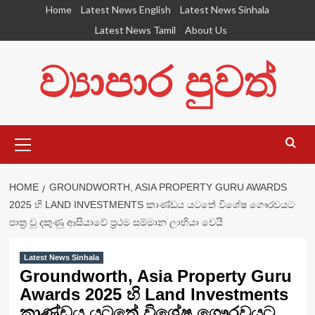
Skip
Home
Latest News English
Latest News Sinhala
to
Latest News Tamil
About Us
content
ව්‍යාපාර පුවත්
Primary
Menu
HOME
GROUNDWORTH, ASIA PROPERTY GURU AWARDS
2025 හි LAND INVESTMENTS කාණ්ඩය යටතේ විශේෂ ගෞරවයට
පාත්‍ර වූ දකුණු ආසියාවේ ප්‍රථම සම්මාන ලාභියා වෙයි
Latest News Sinhala
Groundworth, Asia Property Guru
Awards 2025 හි Land Investments
කාණ්ඩය යටතේ විශේෂ ගෞරවයට