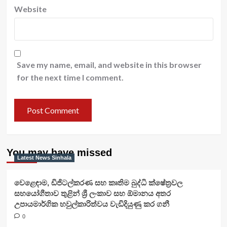
Website
Save my name, email, and website in this browser
for the next time I comment.
You may have missed
Latest News Sinhala
වෙළෙඳාම, ඩිජිටල්කරණ සහ කෘතිම බුද්ධි ක්ෂේත්‍රවල
සහයෝගීතාව තුළින් ශ්‍රී ලංකාව සහ ඕමානය අතර
උපායමාර්ගික හවුල්කාරිත්වය වැඩිදියුණු කර ගනී
0