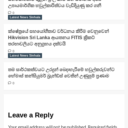
උපායමාර්ගික හවුල්කාරිත්වය වැඩිදියුණු කර ගනී
0
Latest News Sinhala
ක්ෂේත්‍රයේ සහයෝගීතාව වර්ධනය කිරීම වෙනුවෙන්
Hikvision Sri Lanka ආයතනය FITIS ක්‍රිකට්
තරඟාවලියට අනුග්‍රහය දක්වයි
0
Latest News Sinhala
තම සාර්ථකත්වයට උරදුන් බෙදාහැරීමේ හවුල්කරුවන්ට
හේමාස් කන්සියුමර් බ්‍රෑන්ඩ්ස් වෙතින් උණුසුම් ප්‍රණාම
0
Leave a Reply
Your email address will not be published.
Required fields