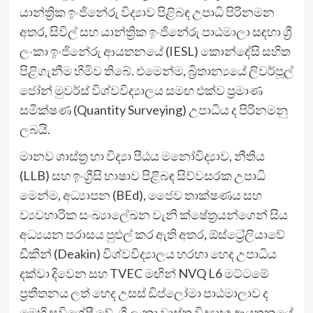
යාන්ත්‍රික ඉංජිනේරු විද්‍යාව පිළිබඳ උපාධි පිරිනමන
අතර, සිවිල් සහ යාන්ත්‍රික ඉංජිනේරු පාඨමාලා සඳහා ශ්‍රී
ලංකා ඉංජිනේරු ආයතනයේ (IESL) කොන්දේසි සහිත
පිළිගැනීම හිමිව තිබේ. එමෙන්ම, බ්‍රිතාන්‍යයේ ලිවර්පූල්
ජෝන් මුවර්ස් විශ්වවිද්‍යාලය සමඟ එක්ව ප්‍රමාණ
සමීක්ෂණ (Quantity Surveying) උපාධිය ද පිරිනමනු
ලබයි.
මානව ශාස්ත්‍ර හා විද්‍යා පීඨය මනෝවිද්‍යාව, නීතිය
(LLB) සහ ඉංග්‍රීසි භාෂාව පිළිබඳ සිව්වසරක උපාධි
මෙන්ම, අධ්‍යාපන (BEd), ජෛව තාක්ෂණය සහ
ව්‍යවහාරික සංඛ්‍යාලේඛන වැනි ක්ෂේත්‍රයන්ගෙන් සිය
අධ්‍යයන පරාසය පුළුල් කර ඇති අතර, ඕස්ට්‍රේලියාවේ
ඩීකින් (Deakin) විශ්වවිද්‍යාලය හරහා හෙද උපාධිය
දක්වා දිවෙන සහ TVEC මඟින් NVQ L6 මට්ටමේ
ප්‍රතීතනය ලත් හෙද උසස් ඩිප්ලෝමා පාඨමාලාව ද
මෙහි සුවිශේෂී වේ. ශ්‍රී ලංකා වාස්තු විද්‍යාඥ ආයතනයේ