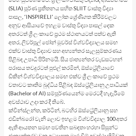
(SLIA) පූර්ණ ප්‍රතීතනය සහිත SLIIT වාස්තු විද්‍යා
පාසල, ‘INSPIRELI’ ලෝක ශ්‍රේණිගත කිරීම්වලට
අනුව ආසියාවේ ඉහළම වාස්තු විද්‍යා පාසල් දෙක
අතරටත් ශ්‍රී ලංකාවේ ප්‍රථම ස්ථානයටත් පත්ව ඇති
අතර, ලිවර්පූල් ජෝන් මුවර්ස් විශ්වවිද්‍යාලය සමඟ
එක්ව වාස්තු විද්‍යාව සහ අභ්‍යන්තර සැලසුම්කරණය
පිළිබඳ උපාධි පිරිනමයි. සිය ජාත්‍යන්තර වැඩසටහන්
පරාසය තවදුරටත් පුළුල් කරමින්, ඕස්ට්‍රේලියාවේ
ඩීකින් විශ්වවිද්‍යාලය සමඟ එක්ව ශ්‍රී ලංකාවේ ප්‍රථම
වතාවට කෘතිම බුද්ධිය පිළිබඳ ඕස්ට්‍රේලියානු උපාධියක්
(Bachelor of AI) සම්පූර්ණයෙන්ම මෙරටදී හැදෑරීමේ
අවස්ථාව උදා කර දී තිබේ.
ක්වීන්ස්ලන්ත, කර්ටින්, බටහිර ඕස්ට්‍රේලියානු සහ
එඩින්බරෝ වැනි ලොව ඉහළම විශ්වවිද්‍යාල 100 අතර
ඇති ආයතන සමඟ පවතින සබඳතා හරහා සිසුන්ට
ජාත්‍යන්තරව වන අධ්‍යාපන මාරුවීම් අවස්ථා හිමිවන