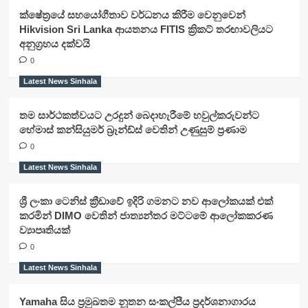
ක්ෂේත්‍රයේ සහයෝගීතාව වර්ධනය කිරීම වෙනුවෙන්
Hikvision Sri Lanka ආයතනය FITIS ක්‍රිකට් තරඟාවලියට
අනුග්‍රහය දක්වයි
0
Latest News Sinhala
තම සාර්ථකත්වයට උරදුන් බෙදාහැරීමේ හවුල්කරුවන්ට
හේමාස් කන්සියුමර් බ්‍රෑන්ඩ්ස් වෙතින් උණුසුම් ප්‍රණාම
0
Latest News Sinhala
ශ්‍රී ලංකා ටෙනිස් ක්‍රීඩාවේ ඉදිරි ගමනට නව ආලෝකයක් එක්
කරමින් DIMO වෙතින් ජාත්‍යන්තර මට්ටමේ ආලෝකකරණ
ව්‍යාපෘතියක්
0
Latest News Sinhala
Yamaha සිය ප්‍රමුඛතම නූතන සංකල්පීය ප්‍රදර්ශනාගාරය