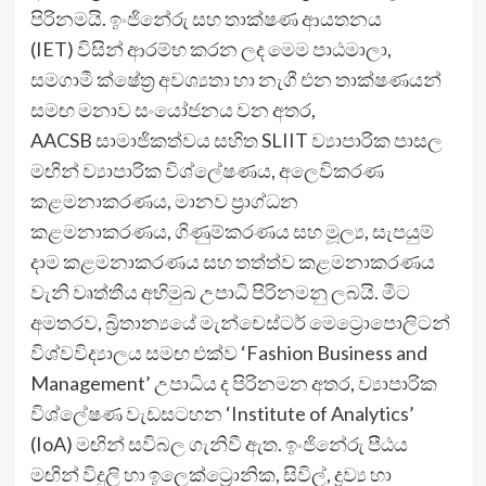
පිරිනමයි. ඉංජිනේරු සහ තාක්ෂණ ආයතනය
(IET) විසින් ආරම්භ කරන ලද මෙම පාඨමාලා,
සමගාමී ක්ෂේත්‍ර අවශ්‍යතා හා නැගී එන තාක්ෂණයන්
සමඟ මනාව සං‍යෝජනය වන අතර,
AACSB සාමාජිකත්වය සහිත SLIIT ව්‍යාපාරික පාසල
මඟින් ව්‍යාපාරික විශ්ලේෂණය, අලෙවිකරණ
කළමනාකරණය, මානව ප්‍රාග්ධන
කළමනාකරණය, ගිණුම්කරණය සහ මූල්‍ය, සැපයුම්
දාම කළමනාකරණය සහ තත්ත්ව කළමනාකරණය
වැනි වෘත්තීය අභිමුඛ උපාධි පිරිනමනු ලබයි. මීට
අමතරව, බ්‍රිතාන්‍යයේ මැන්චෙස්ටර් මෙට්‍රොපොලිටන්
විශ්වවිද්‍යාලය සමඟ එක්ව ‘Fashion Business and
Management’ උපාධිය ද පිරිනමන අතර, ව්‍යාපාරික
විශ්ලේෂණ වැඩසටහන ‘Institute of Analytics’
(IoA) මඟින් සවිබල ගැනිවී ඇත. ඉංජිනේරු පීඨය
මඟින් විදුලි හා ඉලෙක්ට්‍රොනික, සිවිල්, ද්‍රව්‍ය හා