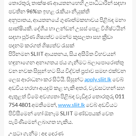
තොරතුරු තාක්ෂණ ආයතනහෙහි උපාධිධාරීන් සඳහා
පවතින 96%ක ඉහළ රැකියා නියුක්ති
අනුපාතය, ආයතනයේ ගුණාත්මකභාවය පිළිබඳ මනා
සාක්ෂියකි. දේශීය හා ලන්ඩන් උසස් පෙළ විශිෂ්ටයින්
සඳහා පූර්ණ ශිෂ්‍යත්ව මෙන්ම කුසලතා සහ ක්‍රීඩා
පදනම් කරගත් ශිෂ්‍යත්ව රැසක්
පිරිනමන SLIIT ආයතනය, සිය අසීමිත විභවයන්
හඳුනාගෙන අනාගතය ජය ගැනීමට බලාපොරොත්තු
වන නවක සිසුන් හට සිය විද්වත් ප්‍රජාව සමඟ එක්වන
ලෙස ආරාධනා කර සිටියි. සිසුන්ට
apply.sliit.lk
වෙබ්
අඩවිය හරහා අයදුම් කළ හැකි අතර, වැඩසටහන් සහ
ඇතුළත් වීමේ අවශ්‍යතා පිළිබඳ වැඩිදුර තොරතුරු 011
754 4801 අමතීමෙන්,
www.sliit.lk
වෙබ් අඩවියට
පිවිසීමෙන් හෝ ඕනෑම SLIIT මණ්ඩපයක් වෙත
පැමිණීමෙන් ලබාගත හැකිය.
උපුටා ගැනීම : අද දෙරණ