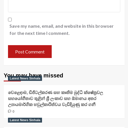
Save my name, email, and website in this browser
for the next time I comment.
You may have missed
Latest News Sinhala
වෙළෙඳාම, ඩිජිටල්කරණ සහ කෘතිම බුද්ධි ක්ෂේත්‍රවල
සහයෝගීතාව තුළින් ශ්‍රී ලංකාව සහ ඕමානය අතර
උපායමාර්ගික හවුල්කාරිත්වය වැඩිදියුණු කර ගනී
0
Latest News Sinhala