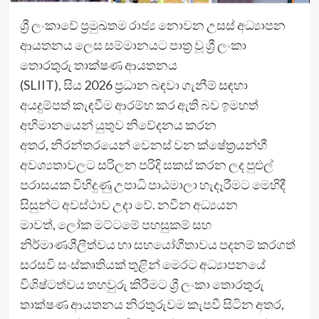
ශ්‍රී ලංකාවේ ප්‍රමුඛතම රාජ්‍ය නොවන උසස් අධ්‍යාපන
ආයතනය ලෙස සම්මානයට පාත්‍ර වූ ශ්‍රී ලංකා
තොරතුරු තාක්ෂණ ආයතනය
(SLIIT), සිය 2026 ප්‍රධාන බඳවා ගැනීම් සඳහා
අයදුම්පත් කැඳවීම ආරම්භ කර ඇති බව ඉමහත්
අභිමානයෙන් යුතුව නිවේදනය කරන
අතර, නිරන්තරයෙන් වෙනස් වන ක්ෂේත්‍රයන්හී
අවශ්‍යතාවලට සරිලන පරිදි සකස් කරන ලද පුළුල්
පරාසයක විහිදුණු උපාධි පාඨමාලා හැදෑරීමට මෙහිදී
සිසුන්ට අවස්ථාව උදා වේ. නවීන අධ්‍යයන
මාවත්, ලෝක මට්ටමේ පහසුකම් සහ
නිර්මාණශීලීත්වය හා සහයෝගීතාවය පදනම් කරගත්
සරසවි සංස්කෘතියක් තුළින් මෙරට අධ්‍යාපනයේ
විශිෂ්ටත්වය තහවුරු කිරීමට ශ්‍රී ලංකා තොරතුරු
තාක්ෂණ ආයතනය නිරතුරුවම කැපවී සිටින අතර,