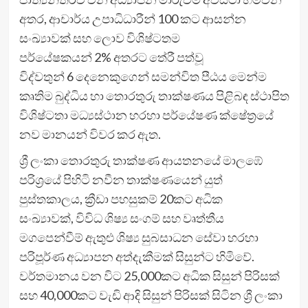
අතර, ආචාර්ය උපාධිධාරීන් 100 කට ආසන්න
සංඛ්‍යාවක් සහ ලොව විශිෂ්ටතම
පර්යේෂකයන් 2% අතරට තේරී පත්වූ
විද්වතුන් 6 දෙනෙකුගෙන් සමන්විත පීඨය මෙන්ම
කෘතිම බුද්ධිය හා තොරතුරු තාක්ෂණය පිළිබඳ ස්ථාපිත
විශිෂ්ටතා මධ්‍යස්ථාන හරහා පර්යේෂණ ක්ෂේත්‍රයේ
නව මානයන් විවර කර ඇත.
ශ්‍රී ලංකා තොරතුරු තාක්ෂණ ආයතනයේ මාලඹේ
පරිශ්‍රයේ පිහිටි නවීන තාක්ෂණයෙන් යුත්
පුස්තකාලය, ක්‍රීඩා පහසුකම් 20කට අධික
සංඛ්‍යාවක්, විවිධ ශිෂ්‍ය සංගම් සහ වෘත්තීය
මගපෙන්වීම් ඇතුළු ශිෂ්‍ය සුබසාධන සේවා හරහා
පරිපූර්ණ අධ්‍යාපන අත්දැකීමක් සිසුන්ට හිමිවේ.
වර්තමානය වන විට 25,000කට අධික සිසුන් පිරිසක්
සහ 40,000කට වැඩි ආදි සිසුන් පිරිසක් සිටින ශ්‍රී ලංකා