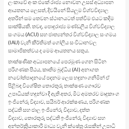
ලංකාවේ අංක එකේ රාජ්‍ය නොවන උසස් අධ්‍යාපන
ආයතනය ලෙසත්, දිවයිනේ සියලුම විශ්වවිද්‍යාල
අතරින් සම තෙවන ස්ථානයටත් පත්වීම එයට කදිම
සාක්ෂියකි. තවද, පොදුරාජ්‍ය මණ්ඩලීය විශ්වවිද්‍යාල
සංගමය (ACU) සහ ජාත්‍යන්තර විශ්වවිද්‍යාල සංගමය
(IAU) වැනි කීර්තිමත් ගෝලීය සංවිධානවල
සාමාජිකත්වය ද මෙම ආයතනය සතුය.
තාක්ෂණික අධ්‍යාපනයේ පෙරමුණ ගෙන සිටින
පරිගණක පීඨය, කෘතිම බුද්ධිය (AI) අනාගත
නවෝත්පාදනයේ පදනම ලෙස හඳුනා ගනිමින් ඒ
පිළිබඳ විශේෂිත තොරතුරු තාක්ෂණ ගෞරව
උපාධියක් හඳුන්වා දී ඇති අතර, මීට අමතරව මෘදුකාංග
ඉංජිනේරු විද්‍යාව, සයිබර් ආරක්ෂණය, පරිගණක
පද්ධති සහ ජාල ඉංජිනේරු විද්‍යාව, දත්ත
විද්‍යාව, තොරතුරු පද්ධති ඉංජිනේරු විද්‍යාව සහ
අන්තර්ක්‍රියාකාරී මාධ්‍ය වැනි ක්ෂේත්‍ර රැසකින් උපාධි