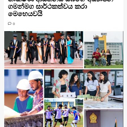
ගමන්මග සාර්ථකත්වය කරා
මෙහෙයවයි
0