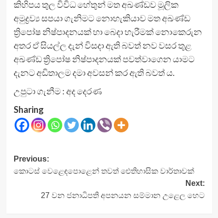
කිහිපය තුල විවිධ හේතුන් මත අඛණ්ඩව මූලික
අමුද්‍රව්‍ය සපයා ගැනිමට නොහැකියාව මත අඛණ්ඩ
ත්‍රිපෝෂ නිෂ්පාදනයක් හා බෙදා හැරීමක් නොකෙරුන
අතර ඒ සියල්ල දැන් විසදා ඇති බවත් නව වසර තුළ
අඛණ්ඩ ත්‍රිපෝෂ නිෂ්පාදනයක් පවත්වාගෙන යාමට
දැනට අඩිතාලම දමා අවසන් කර ඇති බවත් ය.
උපුටා ගැනීම : අද දෙරණ
Sharing
Post
Previous:
කොටස් වෙළෙඳපොළෙන් තවත් ඓතිහාසික වාර්තාවක්
navigation
Next:
27 වන ජනාධිපති අපනයන සම්මාන උළෙල හෙට