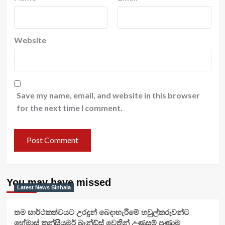
Website
Save my name, email, and website in this browser
for the next time I comment.
You may have missed
Latest News Sinhala
තම සාර්ථකත්වයට උරදුන් බෙදාහැරීමේ හවුල්කරුවන්ට
හේමාස් කන්සියුමර් බ්‍රෑන්ඩ්ස් වෙතින් උණුසුම් ප්‍රණාම