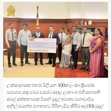
ලක්ෂ දහසක එනම් මිලියන 100ක ලංකා ත්‍රිපෝෂ
සමාගම සතු මෙම වසරට අදාල ‍ලාභාංශ එහි සභාපති
අමල් අත්තනායක විසන් මුදල් අමාත්‍ය මහාචාර්ය
අනිල් ජයන්ත මහතාහට පිරිනැමීම කිරීම අද (10) මුදල්