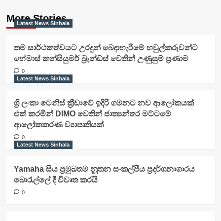
More Stories
Latest News Sinhala
තම සාර්ථකත්වයට උරදුන් බෙදාහැරීමේ හවුල්කරුවන්ට
හේමාස් කන්සියුමර් බ්‍රෑන්ඩ්ස් වෙතින් උණුසුම් ප්‍රණාම
0
Latest News Sinhala
ශ්‍රී ලංකා ටෙනිස් ක්‍රීඩාවේ ඉදිරි ගමනට නව ආලෝකයක්
එක් කරමින් DIMO වෙතින් ජාත්‍යන්තර මට්ටමේ
ආලෝකකරණ ව්‍යාපෘතියක්
0
Latest News Sinhala
Yamaha සිය ප්‍රමුඛතම නූතන සංකල්පීය ප්‍රදර්ශනාගාරය
බොරැල්ලේ දී විවෘත කරයි
0