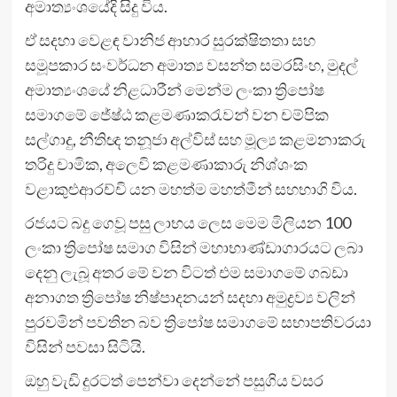
අමාත්‍යංශයේදි සිදු විය.
ඒ සදහා වෙළඳ වානිජ ආහාර සුරක්ෂිතතා සහ
සමූපකාර සංවර්ධන අමාත්‍ය වසන්ත සමරසිංහ, මුදල්
අමාත්‍යංශයේ නිළධාරීන් මෙන්ම ලංකා ත්‍රිපෝෂ
සමාගමේ ජේෂ්ඨ ⁣කළමණාකරැවන් වන චම්පික
සල්ගාදු, නීතිඥ තනූජා අල්විස් සහ මූල්‍ය කළමනාකරු
තරිදු චාමික, අලෙවි කළමණාකාරු නිශ්ශංක
වළාකුළුආරච්චි යන මහත්ම මහත්මීන් සහභාගි විය.
රජයට බදු ගෙවූ පසු ලාභය ලෙස ⁣මෙම මිලියන 100
ලංකා ත්‍රිපෝෂ සමාග විසින් මහාභාණ්ඩාගාරයට ලබා
දෙනු ලැබූ අතර මේ වන විටත් එම සමාගමේ ගබඩා
අනාගත ත්‍රිපෝෂ නිෂ්පාදනයන් සදහා අමුද්‍රව්‍ය වලින්
පුරවමින් පවතින බව ත්‍රිපෝෂ සමාගමේ සභාපතිවරයා
විසින් පවසා සිටියි.
ඔහු වැඩි දුරටත් පෙන්වා දෙන්නේ පසුගිය වසර