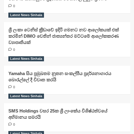
0
Latest News Sinhala
ශ්‍රී ලංකා ටෙනිස් ක්‍රීඩාවේ ඉදිරි ගමනට නව ආලෝකයක් එක්
කරමින් DIMO වෙතින් ජාත්‍යන්තර මට්ටමේ ආලෝකකරණ
ව්‍යාපෘතියක්
0
Latest News Sinhala
Yamaha සිය ප්‍රමුඛතම නූතන සංකල්පීය ප්‍රදර්ශනාගාරය
බොරැල්ලේ දී විවෘත කරයි
0
Latest News Sinhala
SMS Holdings වසර 25ක ශ්‍රී ලාංකේය විශිෂ්ඨත්වයේ
අභිමානය සමරයි
0
Latest News Sinhala