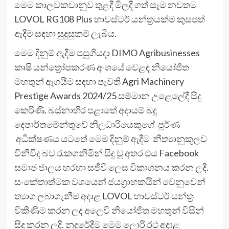
මෙම කාලවකවානුව තුළදී මිලදී ගත් සෑම නවතම
LOVOL RG108 Plus හාවස්ටර් යන්ත්‍රයක්ම කුසපත්
ඇදීම සඳහා සුදුසුකම් ලැබීය.
මෙම දිනුම් ඇදීම පසුගියදා DIMO Agribusinesses
කෘෂි යන්ත්‍රෝපකරණ අංශයේ වෙළඳ නියෝජිත
මහතුන් ඇගයීම සඳහා පැවති Agri Machinery
Prestige Awards 2024/25 සම්මාන උළෙලේදී සිදු
කෙරිණි. බස්නාහිර පළාතේ අදායම් බදු
දෙපාර්තමේන්තුවේ නිලධාරියෙකුගේ පූර්ණ
අධීක්ෂණය යටතේ මෙම දිනුම් ඇදීම නීත්‍යානුකූලව
විනිවිද බව රැකගනිමින් සිදු වූ අතර එය Facebook
සමාජ ජාලය හරහා සජීවී ලෙස විකාශනය කරන ලදී.
සංකේතාත්මක වශයෙන් ජයග්‍රාහකයින් වෙනුවෙන්
ත්‍යාග ලබාගැනීම අදාළ LOVOL හාවස්ටර් යන්ත්‍ර
විකිණීම කරන ලද අලෙවි නියෝජිත මහතුන් විසින්
සිදු කරන ලදී. නුදුරේදීම මෙම ලොරි රථ අදාළ