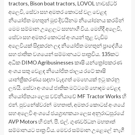
tractors, Bison boat tractors, LOVOL හාවස්ටර්
අලෙවි, සේවා සහ අමතර කොටස් වල වෙළඳ
නියෝජිත මහතුන් මුළු දිවයිනම නියෝජනය කරමින්
මෙම සම්මාන උළෙලට සහභාගී විය. මෙහිදී අලෙවි,
සේවා සහ අමතර කොටස් අංශයන් තුළ වැඩිම
අලෙවියක් සිදුකරන ලද නියෝජිත මහතුන් ප්‍රාදේශීය
සහ ජාතික වශයෙන් සම්මානයට පාත්‍රවිය. 135කට
අධික DIMO Agribusinesses කෘෂි යන්ත්‍රෝපකරණ
අංශය සතු වෙළඳ නියෝජිත ජාලය රටේ කෘෂි
යාන්ත්‍රීකරණය සඳහා වැදගත් මෙහෙයක් ඉටු කරනු
ලබයි. සේවා අංශයේ ජාතික මට්ටමේ හොඳම වෙළඳ
නියෝජිතයා ලෙස වව්නියාවේ MF Tractor Works හි
එන්. පුවනේෂ්වරන් මහතාත්, අමතර කොටස් අංශයේ
සහ අලෙවි අංශයේ ජයග්‍රාහකයා ලෙස අනුරාධපුරයේ
AVP Motors හි එන්. පී. එල්. ගුණවර්ධන මහතාත්
සම්මානයට පාත්‍ර විය. මෙවර සම්මාන උළෙලේ නැගී