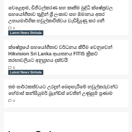
වෙළෙඳාම, ඩිජිටල්කරණ සහ කෘතිම බුද්ධි ක්ෂේත්‍රවල
සහයෝගීතාව තුළින් ශ්‍රී ලංකාව සහ ඕමානය අතර
උපායමාර්ගික හවුල්කාරිත්වය වැඩිදියුණු කර ගනී
0
Latest News Sinhala
ක්ෂේත්‍රයේ සහයෝගීතාව වර්ධනය කිරීම වෙනුවෙන්
Hikvision Sri Lanka ආයතනය FITIS ක්‍රිකට්
තරඟාවලියට අනුග්‍රහය දක්වයි
0
Latest News Sinhala
තම සාර්ථකත්වයට උරදුන් බෙදාහැරීමේ හවුල්කරුවන්ට
හේමාස් කන්සියුමර් බ්‍රෑන්ඩ්ස් වෙතින් උණුසුම් ප්‍රණාම
0