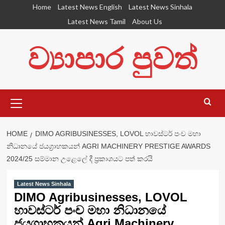
Skip
Home
Latest News English
Latest News Sinhala
to
Latest News Tamil
About Us
content
ව්‍යාපාර පුවත්
Primary
Menu
HOME
DIMO AGRIBUSINESSES, LOVOL හාවස්ටර් පංච මහා
නිධානයේ ජයග්‍රාහකයන් AGRI MACHINERY PRESTIGE AWARDS
2024/25 සම්මාන උළෙලේ දී ප්‍රකාශයට පත් කරයි
Latest News Sinhala
DIMO Agribusinesses, LOVOL
හාවස්ටර් පංච මහා නිධානයේ
ජයග්‍රාහකයන් Agri Machinery