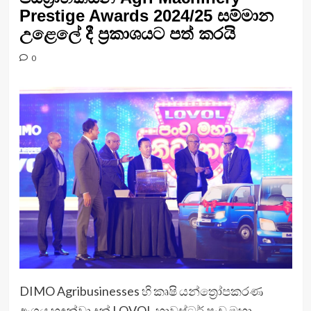
Prestige Awards 2024/25 සම්මාන
උළෙලේ දී ප්‍රකාශයට පත් කරයි
0
DIMO Agribusinesses හි කෘෂි යන්ත්‍රෝපකරණ
අංශය හඳුන්වා දුන් LOVOL හාවස්ටර් පංච මහා