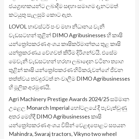
ජයග්‍රාහකයන්ට ලබාදීම සඳහා සමාගම දැනටමත්
කටයුතු සැලසුම් කොට ඇත.
LOVOL හාවස්ටර් පංච මහා නිධානය වැනි
වැඩසටහන් තුළින් DIMO Agribusinesses හි කෘෂි
යන්ත්‍රෝපකරණ අංශය කෘෂිකර්මාන්තය තුළ කෘෂි
යන්ත්‍රකරණය වේගවත් කිරීම දිරිගන්වයි. එසේම
මෙවැනි වැඩසටහන් හරහා ලබාදෙන වටිනා ත්‍යාග
තුළින් කෘෂි යන්ත්‍රෝපකරණ හිමිකරුවන්ගේ ජීවන
තත්ත්වය තවදුරටත් නංවාලීම DIMO Agribusinesses
හි මූලික අරමුණයි.
Agri Machinery Prestige Awards 2024/25 සම්මාන
උළෙල Monarch Imperial හෝටලයේ දී පැවැත්වුණු
අතර මෙහිදී DIMO Agribusinesses කෘෂි
යන්ත්‍රෝපකරණ අංශය විසින් වෙළඳපොළට සපයන
Mahindra, Swaraj tractors, Vikyno two wheel