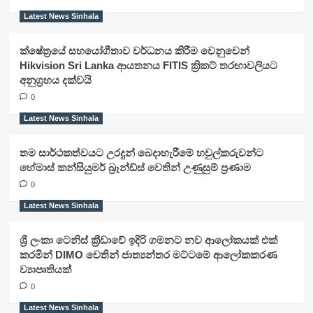
Latest News Sinhala
ක්ෂේත්‍රයේ සහයෝගීතාව වර්ධනය කිරීම වෙනුවෙන්
Hikvision Sri Lanka ආයතනය FITIS ක්‍රිකට් තරඟාවලියට
අනුග්‍රහය දක්වයි
0
Latest News Sinhala
තම සාර්ථකත්වයට උරදුන් බෙදාහැරීමේ හවුල්කරුවන්ට
හේමාස් කන්සියුමර් බ්‍රෑන්ඩ්ස් වෙතින් උණුසුම් ප්‍රණාම
0
Latest News Sinhala
ශ්‍රී ලංකා ටෙනිස් ක්‍රීඩාවේ ඉදිරි ගමනට නව ආලෝකයක් එක්
කරමින් DIMO වෙතින් ජාත්‍යන්තර මට්ටමේ ආලෝකකරණ
ව්‍යාපෘතියක්
0
Latest News Sinhala