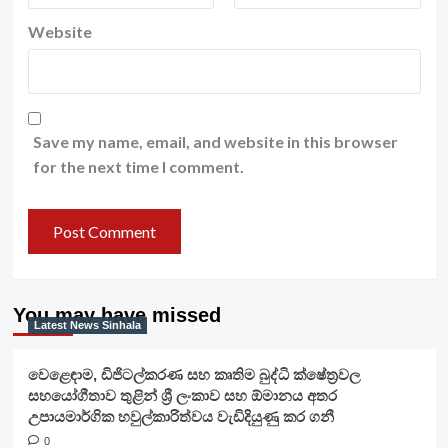
Website
Save my name, email, and website in this browser
for the next time I comment.
You may have missed
Latest News Sinhala
වෙළෙඳාම, ඩිජිටල්කරණ සහ කෘතිම බුද්ධි ක්ෂේත්‍රවල
සහයෝගීතාව තුළින් ශ්‍රී ලංකාව සහ ඕමානය අතර
උපායමාර්ගික හවුල්කාරිත්වය වැඩිදියුණු කර ගනී
0