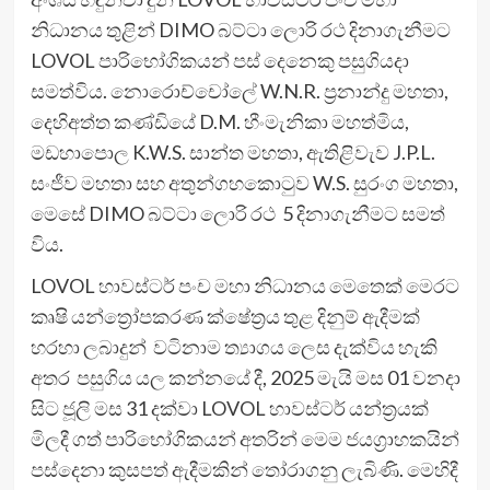
නිධානය තුළින් DIMO බට්ටා ලොරි රථ දිනාගැනීමට
LOVOL පාරිභෝගිකයන් පස් දෙනෙකු පසුගියදා
සමත්විය. නොරොච්චෝලේ W.N.R. ප්‍රනාන්දු මහතා,
දෙහිඅත්ත කණ්ඩියේ D.M. හීංමැනිකා මහත්මිය,
මඩහාපොල K.W.S. සාන්ත මහතා, ඇතිළිවැව J.P.L.
සංජීව මහතා සහ අතුන්ගහකොටුව W.S. සුරංග මහතා,
මෙසේ DIMO බට්ටා ලොරි රථ 5 දිනාගැනීමට සමත්
විය.
LOVOL හාවස්ටර් පංච මහා නිධානය මෙතෙක් මෙරට
කෘෂි යන්ත්‍රෝපකරණ ක්ෂේත්‍රය තුළ දිනුම් ඇදීමක්
හරහා ලබාදුන් වටිනාම ත්‍යාගය ලෙස දැක්විය හැකි
අතර පසුගිය යල කන්නයේ දී, 2025 මැයි මස 01 වනදා
සිට ජූලි මස 31 දක්වා LOVOL හාවස්ටර් යන්ත්‍රයක්
මිලදී ගත් පාරිභෝගිකයන් අතරින් මෙම ජයග්‍රාහකයින්
පස්දෙනා කුසපත් ඇදීමකින් තෝරාගනු ලැබිණි. මෙහිදී