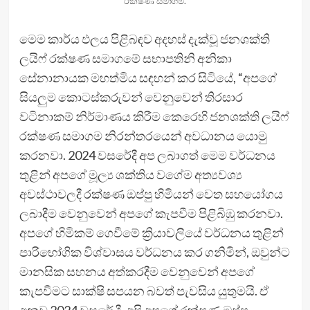
රක්ෂණ සමාගම.
මෙම කාර්ය ඵලය පිළිබඳව අදහස් දැක්වූ ජනශක්ති
ලයිෆ් රක්ෂණ සමාගමේ සභාපතිනි අනිකා
සේනානායක මහත්මිය සඳහන් කර සිටියේ, “අපගේ
සියලුම කොටස්කරුවන් වෙනුවෙන් තිරසාර
වටිනාකම් නිර්මාණය කිරීම කෙරෙහි ජනශක්ති ලයිෆ්
රක්ෂණ සමාගම නිරන්තරයෙන් අවධානය යොමු
කරනවා. 2024 වසරේදී අප ලබාගත් මෙම වර්ධනය
තුළින් අපගේ මූල්‍ය ශක්තිය වගේම අත්‍යවශ්‍ය
අවස්ථාවලදී රක්ෂණ ඔප්පු හිමියන් වෙත සහයෝගය
ලබාදීම වෙනුවෙන් අපගේ කැපවීම පිළිබිඹු කරනවා.
අපගේ හිමිකම් ගෙවීමේ ක්‍රියාවලියේ වර්ධනය තුළින්
පාරිභෝගික විශ්වාසය වර්ධනය කර ගනිමින්, ඔවුන්ට
මානසික සහනය අත්කරදීම වෙනුවෙන් අපගේ
කැපවීමට සාක්ෂි සපයන බවත් පැවසිය යුතුමයි. ඒ
අනුව 2024 වසරේ දී, අපි අපගේ රක්ෂණ ඔප්පු