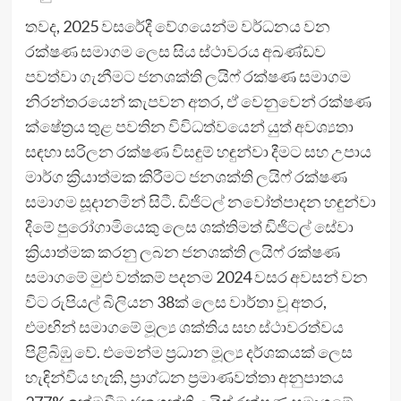
තවද, 2025 වසරේදී වේගයෙන්ම වර්ධනය වන
රක්ෂණ සමාගම ලෙස සිය ස්ථාවරය අඛණ්ඩව
පවත්වා ගැනීමට ජනශක්ති ලයිෆ් රක්ෂණ සමාගම
නිරන්තරයෙන් කැපවන අතර, ඒ වෙනුවෙන් රක්ෂණ
ක්ෂේත්‍රය තුළ පවතින විවිධත්වයෙන් යුත් අවශ්‍යතා
සඳහා සරිලන රක්ෂණ විසඳුම් හඳුන්වා දීමට සහ උපාය
මාර්ග ක්‍රියාත්මක කිරීමට ජනශක්ති ලයිෆ් රක්ෂණ
සමාගම සූදානමින් සිටී. ඩිජිටල් නවෝත්පාදන හඳුන්වා
දීමේ පුරෝගාමියෙකු ලෙස ශක්තිමත් ඩිජිටල් සේවා
ක්‍රියාත්මක කරනු ලබන ජනශක්ති ලයිෆ් රක්ෂණ
සමාගමේ මුළු වත්කම් පදනම 2024 වසර අවසන් වන
විට රුපියල් බිලියන 38ක් ලෙස වාර්තා වූ අතර,
එමඟින් සමාගමේ මූල්‍ය ශක්තිය සහ ස්ථාවරත්වය
පිළිබිඹු වේ. එමෙන්ම ප්‍රධාන මූල්‍ය දර්ශකයක් ලෙස
හැඳින්විය හැකි, ප්‍රාග්ධන ප්‍රමාණවත්තා අනුපාතය