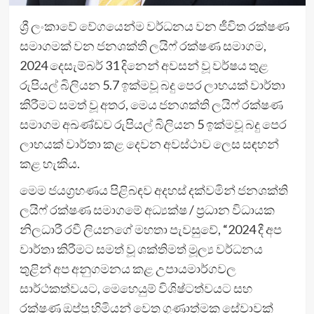
ශ්‍රී ලංකාවේ වේගයෙන්ම වර්ධනය වන ජීවිත රක්ෂණ
සමාගමක් වන ජනශක්ති ලයිෆ් රක්ෂණ සමාගම,
2024 දෙසැම්බර් 31 දිනෙන් අවසන් වූ වර්ෂය තුළ
රුපියල් බිලියන 5.7 ඉක්මවූ බදු පෙර ලාභයක් වාර්තා
කිරීමට සමත් වූ අතර, මෙය ජනශක්ති ලයිෆ් රක්ෂණ
සමාගම අඛණ්ඩව රුපියල් බිලියන 5 ඉක්මවූ බදු පෙර
ලාභයක් වාර්තා කළ දෙවන අවස්ථාව ලෙස සඳහන්
කළ හැකිය.
මෙම ජයග්‍රහණය පිළිබඳව අදහස් දක්වමින් ජනශක්ති
ලයිෆ් රක්ෂණ සමාගමේ අධ්‍යක්ෂ / ප්‍රධාන විධායක
නිලධාරී රවී ලියනගේ මහතා පැවසුවේ, “2024 දී අප
වාර්තා කිරීමට සමත් වූ ශක්තිමත් මූල්‍ය වර්ධනය
තුළින් අප අනුගමනය කළ උපායමාර්ගවල
සාර්ථකත්වයට, මෙහෙයුම් විශිෂ්ටත්වයට සහ
රක්ෂණ ඔප්පු හිමියන් වෙත ගුණාත්මක සේවාවක්