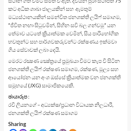
ස්ථාන ගත වීමට සමත් වී ඇත. දිවයින පුරා ස්ථාපිත 75
කට අධික ශාඛා ජාලයකින් සහ ඇමතුම්
මධ්‍යස්ථානයකින් සමන්විත ජනශක්ති ලයිෆ් සමාගම,
“ජීවිත නඟා සිටුවමින්, සිහින සවි බල ගන්වමු” යන
තේමාව යටතේ ක්‍රියාත්මක වෙමින්, සිය පාරිභෝගික
භවතුන්ට සහ පාර්ශවකරුවන්ට රක්ෂණය ඉක්මවා
ගිය සේවාවක් ලබා දෙයි.
මෙරට රක්‍ෂණ ක්‍ෂේත්‍රයේ ප්‍රමුඛයා වීමට කැප වී සිටින
ජනශක්ති ලයිෆ් රක්ෂණ සමාගම, රක්ෂණ, මූල්‍ය සහ
ආයෝජන යන අංශ ඔස්සේ ක්‍රියාත්මක වන ජනශක්ති
සමූහයේ (JXG) සාමාජිකයෙකි.
ඡායාරූප
:
රවී ලියනගේ – අධ්‍යක්ෂ/ප්‍රධාන විධායක නිලධාරී,
ජනශක්ති ලයිෆ් රක්ෂණ සමාගම
Sharing