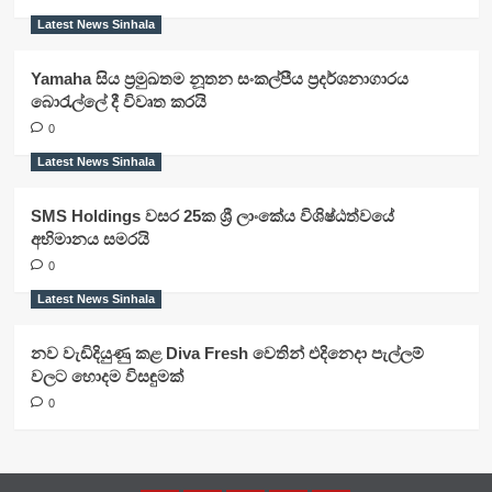
Latest News Sinhala
Yamaha සිය ප්‍රමුඛතම නූතන සංකල්පීය ප්‍රදර්ශනාගාරය
බොරැල්ලේ දී විවෘත කරයි
0
Latest News Sinhala
SMS Holdings වසර 25ක ශ්‍රී ලාංකේය විශිෂ්ඨත්වයේ
අභිමානය සමරයි
0
Latest News Sinhala
නව වැඩිදියුණු කළ Diva Fresh වෙතින් එදිනෙදා පැල්ලම්
වලට හොදම විසඳුමක්
0