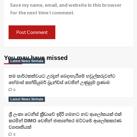
Save my name, email, and website in this browser
for the next time I comment.
You may have missed
Latest News Sinhala
තම සාර්ථකත්වයට උරදුන් බෙදාහැරීමේ හවුල්කරුවන්ට
හේමාස් කන්සියුමර් බ්‍රෑන්ඩ්ස් වෙතින් උණුසුම් ප්‍රණාම
0
Latest News Sinhala
ශ්‍රී ලංකා ටෙනිස් ක්‍රීඩාවේ ඉදිරි ගමනට නව ආලෝකයක් එක්
කරමින් DIMO වෙතින් ජාත්‍යන්තර මට්ටමේ ආලෝකකරණ
ව්‍යාපෘතියක්
0