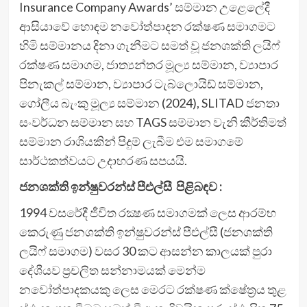
Insurance Company Awards’ සම්මාන උළෙලේදී
ආසියාවේ හොඳම නවෝත්පාදන රක්ෂණ සමාගමට
හිමි සම්මානය දිනා ගැනීමට සමත් වූ ජනශක්ති ලයිෆ්
රක්ෂණ සමාගම, ජාත්‍යන්තර මූල්‍ය සම්මාන, ව්‍යාපාර
පිනැකල් සම්මාන, ව්‍යාපාර ටැබ්ලොයිඩ් සම්මාන,
ගෝලීය බැංකු මූල්‍ය සම්මාන (2024), SLITAD ජනතා
සංවර්ධන සම්මාන සහ TAGS සම්මාන වැනි කීර්තිමත්
සම්මාන රාශියකින් පිදුම් ලැබීම එම සමාගමේ
සාර්ථකත්වයට උදාහරණ සපයයි.
ජනශක්ති ඉන්ෂුවරන්ස් පීඑල්සී පිළිබඳව :
1994 වසරේදී ජීවිත රක්‍ෂණ සමාගමක් ලෙස ආරම්භ
කෙරුණු ජනශක්ති ඉන්ෂුවරන්ස් පීඑල්සී (ජනශක්ති
ලයිෆ් සමාගම) වසර 30 කට ආසන්න කාලයක් පුරා
දේශීයව ප්‍රචලිත සන්නාමයක් මෙන්ම
නවෝත්පාදකයකු ලෙස මෙරට රක්ෂණ ක්ෂේත්‍රය තුළ