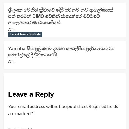
ශ්‍රී ලංකා ටෙනිස් ක්‍රීඩාවේ ඉදිරි ගමනට නව ආලෝකයක්
එක් කරමින් DIMO වෙතින් ජාත්‍යන්තර මට්ටමේ
ආලෝකකරණ ව්‍යාපෘතියක්
0
Latest News Sinhala
Yamaha සිය ප්‍රමුඛතම නූතන සංකල්පීය ප්‍රදර්ශනාගාරය
බොරැල්ලේ දී විවෘත කරයි
0
Leave a Reply
Your email address will not be published.
Required fields
are marked
*