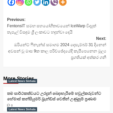
Post
Previous:
FentonsIT සමඟ සහයෝගීතාවයෙන් IceWarp විද්‍යුත්
navigation
තැපැල් විසඳුම ශ්‍රී ලංකාවට හඳුන්වා දෙයි
Next:
ඔරියන්ට් ෆිනෑන්ස් සමාගම 2024 දෙසැම්බර් 31 දිනෙන්
අවසන් වූ මාස 9ක කාල පරිච්ඡේදයේදී කැපීපෙනෙන මූල්‍ය
ප්‍රගතියක් අත්කර ගනී
More Stories
Latest News Sinhala
තම සාර්ථකත්වයට උරදුන් බෙදාහැරීමේ හවුල්කරුවන්ට
හේමාස් කන්සියුමර් බ්‍රෑන්ඩ්ස් වෙතින් උණුසුම් ප්‍රණාම
0
Latest News Sinhala