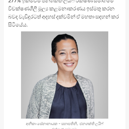
277% ඉක්මවීම ජනශක්ති ලයිෆ් රක්ෂණ සමාගමේ
විචක්ෂණශීලී මූල්‍ය කළමනාකරණය ඉස්මතු කරන
බවද වැඩිදුරටත් අදහස් දක්වමින් ඒ මහතා සඳහන් කර
සිටියේය.
අනීකා සේනානායක – සභාපතිනි, ජනශක්ති ලයිෆ්