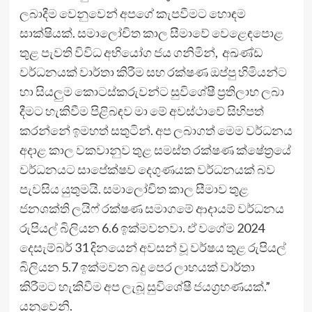
ලබාදීම වෙනුවෙන් අපගේ කැපවීමට හොඳම
සාක්ෂියක්. සමාලෝචිත කාල සීමාවේ වෙළෙඳපොළ
තුළ පැවති විවිධ අභියෝග ජය ගනිමින්, අඛණ්ඩ
වර්ධනයක් වාර්තා කිරීම සහ රක්ෂණ ඔප්පු හිමියන්ට
හා සියලුම කොටස්කරුවන්ට සුවිශේෂී ප්‍රතිලාභ ලබා
දීමට හැකිවීම පිළිබඳව මා මේ අවස්ථාවේ සිහිපත්
කරන්නේ ඉමහත් සතුටින්. අප ලබාගත් මෙම වර්ධනය
අදාළ කාල වකවානුව තුළ සමස්ත රක්ෂණ ක්ෂේත්‍රයේ
වර්ධනයට සාපේක්ෂව දෙගුණයක වර්ධනයක් බව
පැවසිය යුතුමයි. සමාලෝචිත කාල සීමාව තුළ
ජනශක්ති ලයිෆ් රක්ෂණ සමාගමේ ආදායම් වර්ධනය
රුපියල් බිලියන 6.6 ඉක්මවනවා. ඒ වගේම 2024
දෙසැම්බර් 31 දිනයෙන් අවසන් වූ වර්ෂය තුළ රුපියල්
බිලියන 5.7 ඉක්මවන බදු පෙර ලාභයක් වාර්තා
කිරීමට හැකිවීම අප ලැබූ සුවිශේෂී ජයග්‍රහණයක්.”
යනුවෙනි.