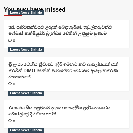
You may have missed
Latest News Sinhala
තම සාර්ථකත්වයට උරදුන් බෙදාහැරීමේ හවුල්කරුවන්ට
හේමාස් කන්සියුමර් බ්‍රෑන්ඩ්ස් වෙතින් උණුසුම් ප්‍රණාම
0
Latest News Sinhala
ශ්‍රී ලංකා ටෙනිස් ක්‍රීඩාවේ ඉදිරි ගමනට නව ආලෝකයක් එක්
කරමින් DIMO වෙතින් ජාත්‍යන්තර මට්ටමේ ආලෝකකරණ
ව්‍යාපෘතියක්
0
Latest News Sinhala
Yamaha සිය ප්‍රමුඛතම නූතන සංකල්පීය ප්‍රදර්ශනාගාරය
බොරැල්ලේ දී විවෘත කරයි
0
Latest News Sinhala