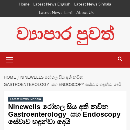
Skip
Home
Latest News English
Latest News Sinhala
to
Latest News Tamil
About Us
content
ව්‍යාපාර පුවත්
Primary
Menu
HOME
NINEWELLS රෝහල සිය අති නවීන
GASTROENTEROLOGY සහ ENDOSCOPY සේවාව හඳුන්වා දෙයි
Latest News Sinhala
Ninewells රෝහල සිය අති නවීන
Gastroenterology සහ Endoscopy
සේවාව හඳුන්වා දෙයි