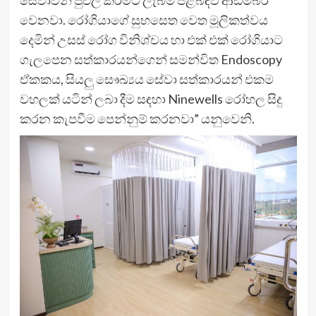
වෙනවා. රෝගියාගේ සුභසෙත වෙත මූලිකත්වය
දෙමින් උසස් රෝග විනිශ්චය හා එක් එක් රෝගියාට
ගැලපෙන සත්කාරයන්ගෙන් සමන්විත Endoscopy
ඒකකය, සියලු සෞඛ්‍යය සේවා සත්කාරයන් එකම
වහලක් යටින් ලබා දීම සඳහා Ninewells රෝහල සිදු
කරන කැපවීම පෙන්නුම් කරනවා” යනුවෙනි.