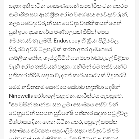
සඳහා අති නවීන තාක්‍ෂණයෙන් සමන්විත වන අතරම
ආමාශික සහ ආන්ත්‍රික රෝග විශේෂඥ වෛද්‍යවරුන්,
ශල්‍ය වෛද්‍යවරුන් සහ වෛද්‍ය වෘත්තිකයන්ගෙන්
යුත් ඉතා දක්‍ෂ කාර්ය මණ්ඩලයක් විසින් මෙය
මෙහෙයවනු ලබයි. Endoscopy හි ක්‍රියා පිළිවෙල
සිරුරට අවම බලපෑමක් කරන අතර ආමාශයේ
ආම්ලික රෝග, ගැස්ට්‍රයිටිස් සහ මහා බඩවැලේ පිළිකා
වැනි රෝග තත්වයන් හඳුනා ගනිමින් එම තත්වයන්ට
ප්‍රතිකාර කිරීම සඳහා වැදගත් කාර්යභාරයක් සිදු කරයි.
මෙම නවීනතම සෞඛ්‍යය සේවාව හඳුන්වා දෙමින්
Ninewells රෝහලේ කළමනාකාරිත්වය පැවසූවේ,
“අප විසින් කාන්තා සහ ළමා සෞඛ්‍යය සේවාවන්
වෙනුවෙන් සපයන සුවිශේෂී සත්කාර සඳහා පවුල්වල
විශ්වාසය දිනා ගෙන සිටින අතර, පවුලේ සමස්ත
සෞඛ්‍යය අවශ්‍යතා සපුරාලීම සඳහා තවදුරටත් එම
සේවාවන් පුළුල් කිරීමට ලැබීම පිළිබඳව ආඩම්බර