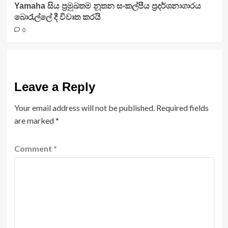
Yamaha සිය ප්‍රමුඛතම නූතන සංකල්පීය ප්‍රදර්ශනාගාරය
බොරැල්ලේ දී විවෘත කරයි
0
Leave a Reply
Your email address will not be published.
Required fields
are marked
*
Comment
*