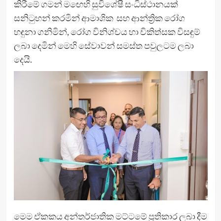
කිරීමේ ගමන් මඟෙහි සුවිශේෂී සංධිස්ථානයක්
සනිටුහන් කරමින් ආමාශික සහ ආන්ත්‍රික රෝග
හඳුනා ගනිමින්, රෝග විනිශ්චය හා චිකිත්සක විසඳුම්
ලබා දෙමින් මෙහි සේවාවන් සමස්ත පවුලටම ලබා
දෙයි.
මෙම ඒකකය අන්තර්ජාතික මට්ටමේ ප්‍රතිකාර ලබා දීම