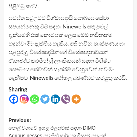
පිළිඹිබු කරයි.
සමස්ත පවුලටම විශ්වාසදායි සෞඛ්‍යය සේවා
සපයන්නෙකු වීම සඳහා Ninewells සතු පුළුල්
දැක්මෙහි එක් කොටසක් ලෙස මෙම නවීනතම
හඳුන්වා දීම දැක්විය හැකිය. අති නවීන තාක්ෂණය හා
පළපුරුදු විශේෂඥයින්ගේ විශේෂඥතාවයන්
ඒකාබද්ධ කරමින් ශ්‍රී ලාංකිකයන් සඳහා විශිෂ්ට
සෞඛ්‍යය සේවාවක් සැපයීම වෙනුවෙන් නව මං
තැනීමට Ninewells රෝහල අඛණ්ඩව කටයුතු කරයි.
Sharing
Post
Previous:
පොල් වගාවේ ඉහළ ඵලදාවක් සඳහා DIMO
navigation
Agribusinesses වෙතින් සාර්ථක විසඳුම් පෙළක්