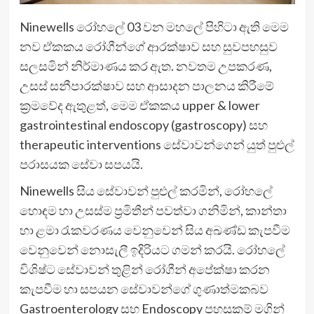
Ninewells රෝහලේ 03 වන මහලේ පිහිටා ඇති මෙම
නව ඒකකය රෝගීන්ගේ ආරක්ෂාව සහ සුවපහසුව
සලසමින් නිර්මාණය කර ඇත. නවතම උපකරණ,
උසස් සනීපාරක්ෂාව සහ ආසාදන පාලනය කිරීමේ
ක්‍රමවේද ඇතුළත්, මෙම ඒකකය upper & lower
gastrointestinal endoscopy (gastroscopy) සහ
therapeutic interventions සේවාවන්ගෙන් යුත් පුළුල්
පරාසයක සේවා සපයයි.
Ninewells සිය සේවාවන් පුළුල් කරමින්, රෝහලේ
හොඳම හා උසස්ම ප්‍රමිතීන් පවත්වා ගනිමින්, කාන්තා
හා ළමා රැකවරණය වෙනුවෙන් සිය අඛණ්ඩ කැපවීම
වෙනුවෙන් නොසැලී ඉදිරියට ගමන් කරයි. රෝහලේ
විශිෂ්ට සේවාවන් තුළින් රෝගීන් අපේක්ෂා කරන
කැපවීම හා සපයන සේවාවන්ගේ ගුණාත්මකබව
Gastroenterology සහ Endoscopy පහසුකම් මගින්