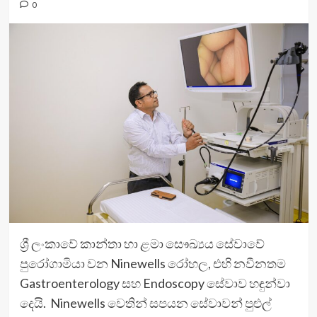
0
ශ්‍රී ලංකාවේ කාන්තා හා ළමා සෞඛ්‍යය සේවාවේ
පුරෝගාමියා වන Ninewells රෝහල, එහි නවීනතම
Gastroenterology සහ Endoscopy සේවාව හඳුන්වා
දෙයි. Ninewells වෙතින් සපයන සේවාවන් පුළුල්