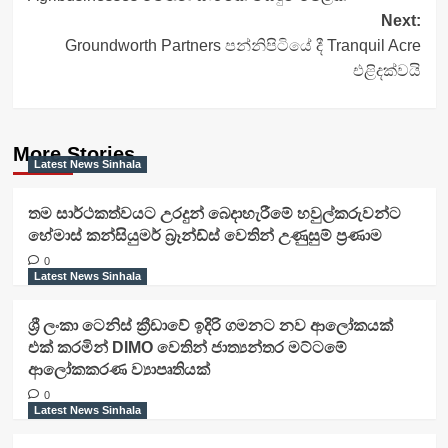
Next:
Groundworth Partners පන්නිපිටියේ දී Tranquil Acre
එළිදක්වයි
More Stories
Latest News Sinhala
තම සාර්ථකත්වයට උරදුන් බෙදාහැරීමේ හවුල්කරුවන්ට
හේමාස් කන්සියුමර් බ්‍රෑන්ඩ්ස් වෙතින් උණුසුම් ප්‍රණාම
0
Latest News Sinhala
ශ්‍රී ලංකා ටෙනිස් ක්‍රීඩාවේ ඉදිරි ගමනට නව ආලෝකයක්
එක් කරමින් DIMO වෙතින් ජාත්‍යන්තර මට්ටමේ
ආලෝකකරණ ව්‍යාපෘතියක්
0
Latest News Sinhala